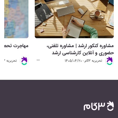
مشاوره کنکور ارشد | مشاوره تلفنی،
مهاجرت تحصیلی 
حضوری و آنلاین کارشناسی ارشد
1405/04/20
تحريريه 3گام
تحريريه 3گام