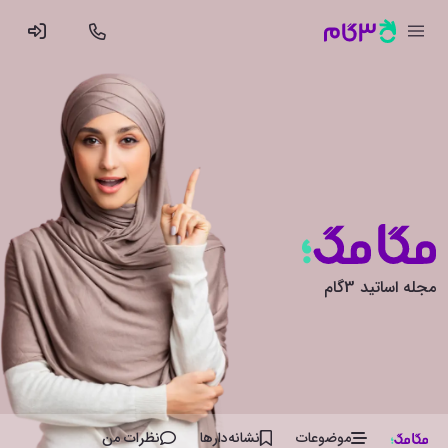
مجله اساتید 3گام
موضوعات
نشانه‌دار‌ها
نظرات من