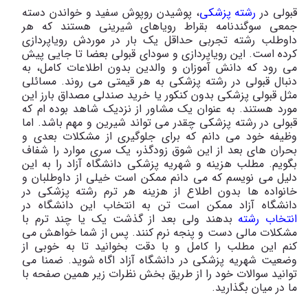
قبولی در
رشته پزشکی
، پوشیدن روپوش سفید و خواندن دسته
جمعی سوگندنامه بقراط رویاهای شیرینی هستند که هر
داوطلب رشته تجربی حداقل یک بار در موردش رویاپردازی
کرده است. این رویاپردازی و سودای قبولی بعضا تا جایی پیش
می رود که دانش آموزان و والدین بدون اطلاعات کامل، به
دنبال قبولی در رشته پزشکی به هر قیمتی می روند. مسائلی
مثل قبولی پزشکی بدون کنکور یا خرید صندلی مصداق بارز این
مورد هستند. به عنوان یک مشاور از نزدیک شاهد بوده ام که
قبولی در رشته پزشکی چقدر می تواند شیرین و مهم باشد. اما
وظیفه خود می دانم که برای جلوگیری از مشکلات بعدی و
بحران های بعد از این شوق زودگذر، یک سری موارد را شفاف
بگویم. مطلب هزینه و شهریه پزشکی دانشگاه آزاد را به این
دلیل می نویسم که می دانم ممکن است خیلی از داوطلبان و
خانواده ها بدون اطلاع از هزینه هر ترم رشته پزشکی در
دانشگاه آزاد ممکن است تن به انتخاب این دانشگاه در
انتخاب رشته
بدهند ولی بعد از گذشت یک یا چند ترم با
مشکلات مالی دست و پنجه نرم کنند. پس از شما خواهش می
کنم این مطلب را کامل و با دقت بخوانید تا به خوبی از
وضعیت شهریه پزشکی در دانشگاه آزاد اگاه شوید. ضمنا می
توانید سوالات خود را از طریق بخش نظرات زیر همین صفحه با
ما در میان بگذارید.