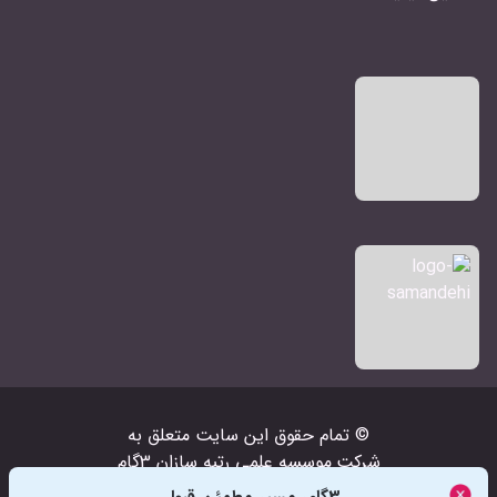
© تمام حقوق اين سايت متعلق به
شرکت‌
موسسه علمی رتبه سازان 3گام
است