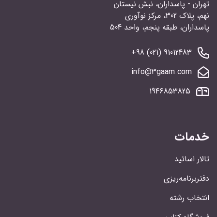
تهران - پاسداران، نبش نیستان
نهم، پلاک 302، مرکز نوآوری
پاسداران، طبقه پنجم، واحد 504
91012483 (021) 98+
info@3gaam.com
1946853825
خدمات
تالار اساتید
دفتربرنامه‌ریزی
انتخاب رشته