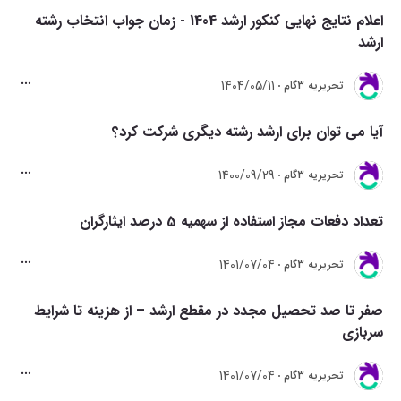
اعلام نتایج نهایی کنکور ارشد 1404 - زمان جواب انتخاب رشته
ارشد
1404/05/11
تحريريه 3گام
آیا می توان برای ارشد رشته دیگری شرکت کرد؟
1400/09/29
تحريريه 3گام
تعداد دفعات مجاز استفاده از سهمیه 5 درصد ایثارگران
1401/07/04
تحريريه 3گام
صفر تا صد تحصیل مجدد در مقطع ارشد – از هزینه تا شرایط
سربازی
1401/07/04
تحريريه 3گام