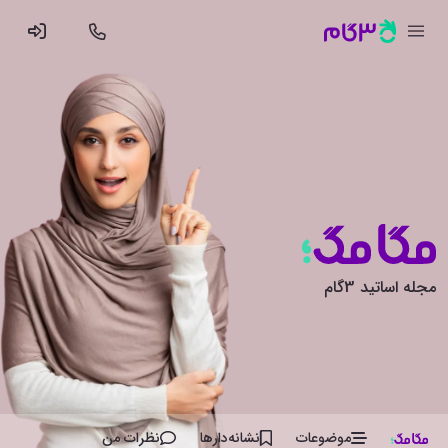
مجله اساتید 3گام
موضوعات
نشانه‌دار‌ها
نظرات من