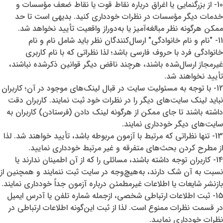
10
-
از بزرگنمایی یا اغراق درباره نقاط قوت یا نقاط ضعف مؤسسات و
خدمات دیگر مؤسسات در نظرات خودداری کنید. بدیهی است تا حد
ممکن هرگونه نظر مبالغه‌آمیز یا به‌دوراز واقعیت تأیید نخواهد شد.
11
-
"نام و نام خانوادگی" ارسال‌کنندگان نظر باید شامل نام و نام
خانوادگی فرد با حروف فارسی باشد؛ لذا نظراتی که با نام کاربری
غیرمجاز ارسال‌شده باشند، هرچند ناقض دیگر قوانین ذکرشده نباشند،
تأیید نخواهند شد.
12
-
با توجه به مسئولیت سایت در قبال لینک‌های موجود در آن؛ کاربران
نباید لینک سایت‌های دیگر را در نظرات خود ثبت نمایند. کاربران دقت
داشته باشند تا جای ممکن از هرگونه لینک دادن (فرستادن) کاربران به
سایت‌های دیگر خودداری نمایند.
13
-
تنها نظراتی که مرتبط با آزمون مربوطه باشد، تأیید خواهند شد. لذا
از مطرح کردن بحث‌های متفرقه و غیر مرتبط خودداری نمایید.
14
-
کاربران توجه داشته باشند، مسائلی را که از آن اطمینان ندارند یا
نسبت به آن شک دارند، به‌هیچ‌وجه در سایت ثبت ننمایند و همچنین از
بازنشر شایعات یا اطلاعات غیرمطمئن درباره آزمون جداً خودداری نمایند.
15
-
ثبت اطلاعات ارتباطی شخصی، ازجمله شماره تلفن یا آدرس ایمیل
در قسمت نظرات ممنوع است. لذا از ثبت این‌گونه اطلاعات ارتباطی در
نظرات خودداری نمایید.