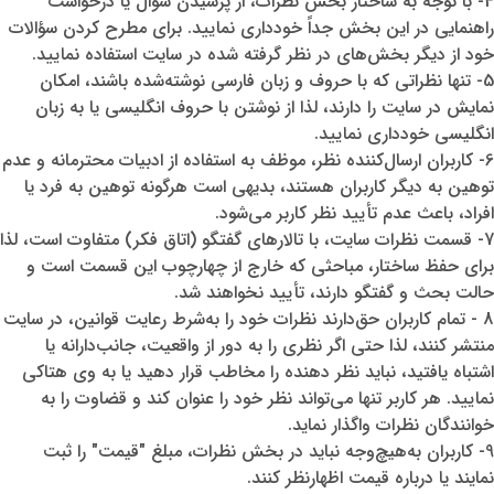
4
-
با توجه به ساختار بخش نظرات، از پرسیدن سؤال یا درخواست
راهنمایی در این بخش جداً خودداری نمایید. برای مطرح کردن سؤالات
خود از دیگر بخش‌های در نظر گرفته ‌شده در سایت استفاده نمایید.
5
-
تنها نظراتی که با حروف و زبان فارسی نوشته‌شده باشند، امکان
نمایش در سایت را دارند، لذا از نوشتن با حروف انگلیسی یا به زبان
انگلیسی خودداری نمایید.
6
-
کاربران ارسال‌کننده نظر، موظف به استفاده از ادبیات محترمانه و عدم
توهین به دیگر کاربران هستند، بدیهی است هرگونه توهین به فرد یا
افراد، باعث عدم ‌تأیید نظر کاربر می‌شود.
7
-
قسمت نظرات سایت، با تالارهای گفتگو (اتاق فکر) متفاوت است، لذا
برای حفظ ساختار، مباحثی که خارج از چهارچوب این قسمت است و
حالت بحث و گفتگو دارند، تأیید نخواهند شد.
8
-
تمام کاربران حق‌دارند نظرات خود را به‌شرط رعایت قوانین، در سایت
منتشر کنند، لذا حتی اگر نظری را به ‌دور از واقعیت، جانب‌دارانه یا
اشتباه یافتید، نباید نظر دهنده را مخاطب قرار دهید یا به وی هتاکی
نمایید. هر کاربر تنها می‌تواند نظر خود را عنوان کند و قضاوت را به
خوانندگان نظرات واگذار نماید.
9
-
کاربران به‌هیچ‌وجه نباید در بخش نظرات، مبلغ "قیمت" را ثبت
نمایند یا درباره قیمت اظهارنظر کنند.