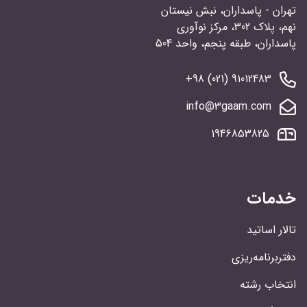
تهران - پاسداران، نبش نیستان
نهم، پلاک 302، مرکز نوآوری
پاسداران، طبقه پنجم، واحد 504
91012483 (021) 98+
info@3gaam.com
1946853825
خدمات
تالار اساتید
دفتربرنامه‌ریزی
انتخاب رشته