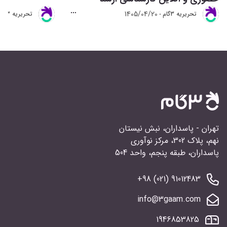
1405/04/20
تحريريه 3گام
تحريريه 3گام
تهران - پاسداران، نبش نیستان
نهم، پلاک 302، مرکز نوآوری
پاسداران، طبقه پنجم، واحد 504
91012483 (021) 98+
info@3gaam.com
1946853825