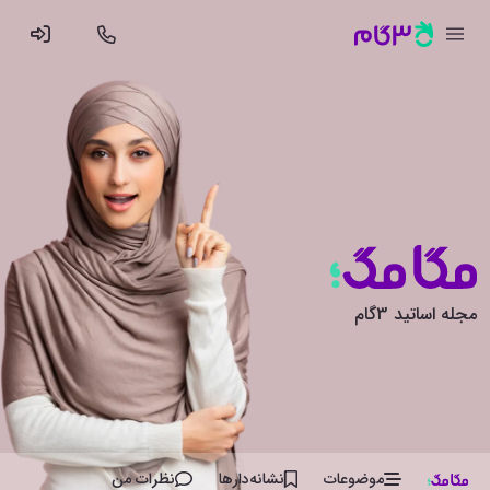
مجله اساتید 3گام
موضوعات
نشانه‌دار‌ها
نظرات من