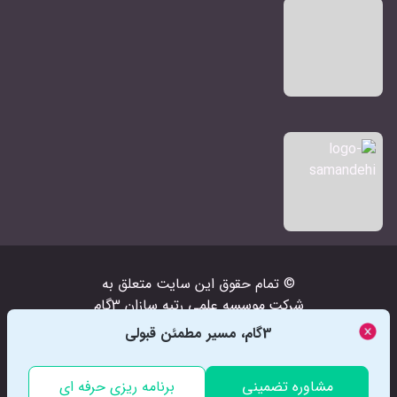
© تمام حقوق اين سايت متعلق به
شرکت‌
موسسه علمی رتبه سازان 3گام
است
3گام، مسیر مطمئن قبولی
مشاوره تضمینی
برنامه ریزی حرفه ای