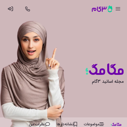
مجله اساتید 3گام
موضوعات
نشانه‌دار‌ها
نظرات من