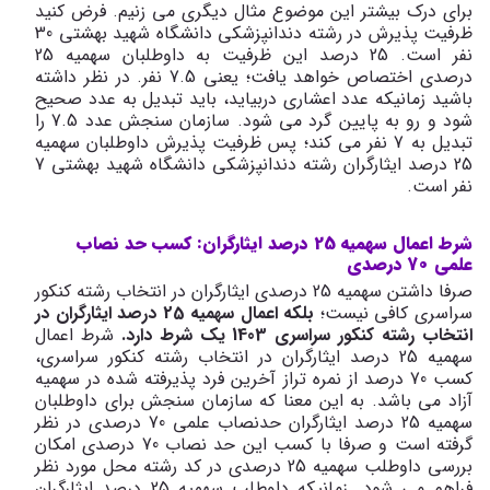
برای درک بیشتر این موضوع مثال دیگری می زنیم. فرض کنید
ظرفیت پذیرش در رشته دندانپزشکی دانشگاه شهید بهشتی 30
نفر است. 25 درصد این ظرفیت به داوطلبان سهمیه 25
درصدی اختصاص خواهد یافت؛ یعنی 7.5 نفر. در نظر داشته
باشید زمانیکه عدد اعشاری دربیاید، باید تبدیل به عدد صحیح
شود و رو به پایین گرد می شود. سازمان سنجش عدد 7.5 را
تبدیل به 7 نفر می کند؛ پس ظرفیت پذیرش داوطلبان سهمیه
25 درصد ایثارگران رشته دندانپزشکی دانشگاه شهید بهشتی 7
نفر است.
شرط اعمال سهمیه 25 درصد ایثارگران: کسب حد نصاب
علمی 70 درصدی
صرفا داشتن سهمیه 25 درصدی ایثارگران در انتخاب رشته کنکور
سراسری کافی نیست؛
بلکه اعمال سهمیه 25 درصد ایثارگران در
انتخاب رشته کنکور سراسری 1403 یک شرط دارد.
شرط اعمال
سهمیه 25 درصد ایثارگران در انتخاب رشته کنکور سراسری،
کسب 70 درصد از نمره تراز آخرین فرد پذیرفته شده در سهمیه
آزاد می باشد. به این معنا که سازمان سنجش برای داوطلبان
سهمیه 25 درصد ایثارگران حدنصاب علمی 70 درصدی در نظر
گرفته است و صرفا با کسب این حد نصاب 70 درصدی امکان
بررسی داوطلب سهمیه 25 درصدی در کد رشته محل مورد نظر
فراهم می شود. زمانیکه داوطلب سهمیه 25 درصد ایثارگران