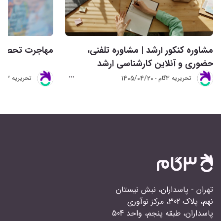
مشاوره کنکور ارشد | مشاوره تلفنی،
مهاجرت تحصیلی 
حضوری و آنلاین کارشناسی ارشد
1405/04/20
تحريريه 3گام
تحريريه 3گام
تهران - پاسداران، نبش نیستان
نهم، پلاک 302، مرکز نوآوری
پاسداران، طبقه پنجم، واحد 504