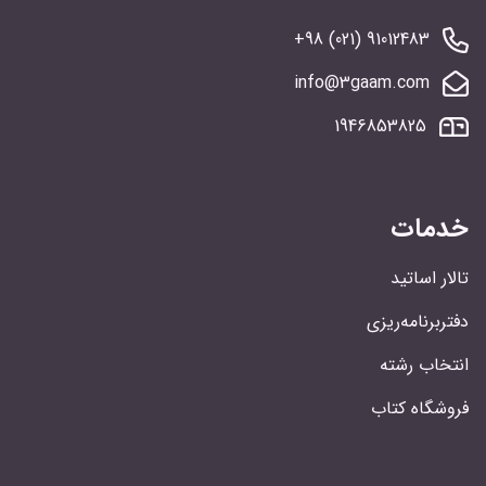
91012483 (021) 98+
info@3gaam.com
1946853825
خدمات
تالار اساتید
دفتربرنامه‌ریزی
انتخاب رشته
فروشگاه کتاب