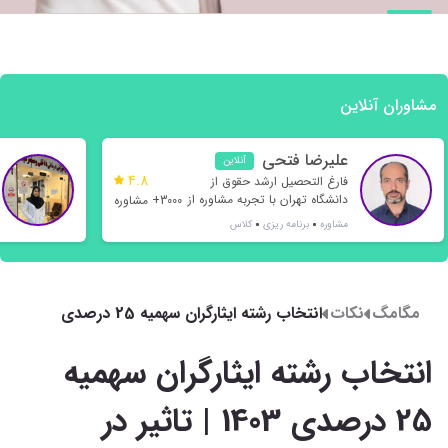
مشاوران آنلاین
علیرضا فتحی
آنلاین
4.8
فارغ التحصیل ارشد حقوق از
دانشگاه تهران با تجربه مشاوره از
3000+ مشاوره
سال 1397 و هدایت بسیاری از
مشاوره
برنامه ریزی
کلاس
رتبه های تک رقمی و دو رقمی
مگامگ
نکات
انتخاب رشته ایثارگران سهمیه 25 درصدی
1403 | تاثیر در شانس قبولی
انتخاب رشته ایثارگران سهمیه
25 درصدی 1403 | تاثیر در