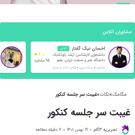
مشاوران آنلاین
احسان نیک گفتار
آنلاین
4.8
دانشجوی کارشناسی ارشد ژئوتکنیک
دانشگاه علم و صنعت ایران، عضو
95 مشاوره
انجمن ژئوتکنیک ایران
مشاوره
برنامه ریزی
کلاس
کتاب و جزوه
مگامگ
نکات
غیبت سر جلسه کنکور
غیبت سر جلسه کنکور
تحريريه 3گام
19 بهمن 1401
7
دقیقه مطالعه