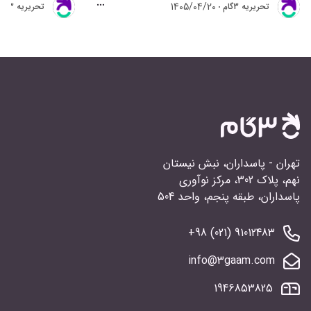
1405/04/20
تحريريه 3گام
تحريريه 3گام
تهران - پاسداران، نبش نیستان
نهم، پلاک 302، مرکز نوآوری
پاسداران، طبقه پنجم، واحد 504
91012483 (021) 98+
info@3gaam.com
1946853825