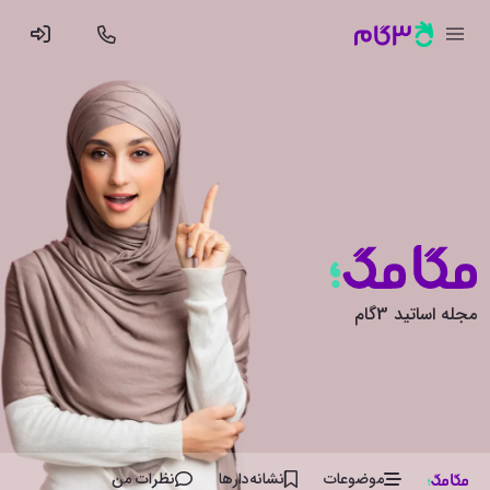
مجله اساتید 3گام
موضوعات
نشانه‌دار‌ها
نظرات من