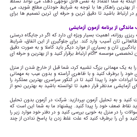
ر اینکه به شما اعتماد به نفس قابل توجهی دهد، می تواند تسلط
ه از بهترین راهکار ها با توجه به شرایط خودتان مطلع شوید، می
ید با کارشناسان و مشاوران تخصصی موسسه 3گام در ارتباط باشید تا دقیق ترین و حرفه ای ترین تصمیم ها برای
اندگی از برنامه آزمون آزمایشی
ریزی روزانه، اهمیت بسیار ویژه ای دارد که اگر در جایگاه درستی
طالعاتی تان آسیب وارد کند. برای جلوگیری از این اتفاق، شرایط
گیری تان و بسیاری از موارد دیگر باید کاملا و به صورت دقیق
بررسی شود؛ لذا برای بررسی بیشتر می توانید با مشاوران تخصصی موسسه 3گام ارتباط برقرار کنید و از بهترین و حرفه ای
را به یک مهمانی بزرگ تشبیه کرد، شما قبل از خارج شدن از منزل
ری خود را برطرف کنید و با ظاهری آراسته و بدون عیب به مهمانی
رادات خود را پیدا کنید تا در کنکور سراسری بهترین عملکرد را
های آزمایشی مدنظر قرار دهید تا توانسته باشید به بهترین نحو از
فت کنید و به تحلیل آزمون بپردازید: شرکت در آزمون بدون تحلیل
اید نقاط ضعف خود را پیدا کنید. پیشنهاد ما به شما این است که
الات را در منزل به خوبی بررسی کنید و در دفتر خود موارد زیر را
 کنید و آن را برطرف کنید که علت غلط زدن یا پاسخ ندادن از چند