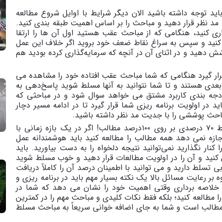
اید توجه داشته باشید الان دیگر شرایط با اوایل شروع مطالعه
مد نظر قرار دهید و مباحث را بر اساس اهمیت طبقه بندی کنید.
ری کنید، هنگامی که از مباحث عقب هستید اول آن ها را ارتقا
 کنید و سپس به سراغ نقاط ضعف خود بروید اگر خلاف این عمل
شش دهید و در اثنای آن در آنچه که سرمایه
گذاری کرده بودید هم
ار گیرد هنگامی که شما مباحث عقب افتاده خود را مشاهده می
عدی هستند و تا شما نتوانید به آنها مسلط شوید پاسخ
دهی به
ودجه بندی کاربرد مشتق می خواهد سوال شود و در مباحثی که
د در اولویت برنامه ریزی شما قرار گیرد تا در ادامه مسیر دچار
مباحث پوششی را با جدیت مد نظر داشته باشید
.
تسلط ۱۰۰درصدی بر روی ۷۰ درصد مطالب نه تسلط ۷۰ درصدی بر روی ۱۰۰درصد مطالب! اگر در یک بازه زمانی با
اجازه نمی دهد همه مطالب را مطالعه کنید باید هوشمندانه عمل
 کنار نگذارید نمی
توانید نتیجه دلخواه را به دست بیاورید. باید
کنید و آن را در اولویت مطالعات قرار دهید و خوب مسلط شوید
ی تسلط دارید و می توانید با اطمینان درصد آن را کاملاً دریافت
ه بر رعایت مسائل بالا یک نکته بسیار مهم باید در برنامه ریزی و
خلاصه برداری وقتی اهمیت خود را نشان می دهد که شما در
ا مطالعه کنید؛ بلکه فقط نکات کلیدی و مباحث مهم را در کمترین
 مطالب است و شما به جای اضافه خوانی سریعاً به مباحث مسلط