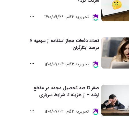
شرکت کرد؟
1400/09/29
تحريريه 3گام
تعداد دفعات مجاز استفاده از سهمیه 5
درصد ایثارگران
1401/07/04
تحريريه 3گام
صفر تا صد تحصیل مجدد در مقطع
ارشد – از هزینه تا شرایط سربازی
1401/07/04
تحريريه 3گام