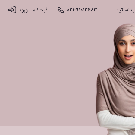
 اساتید
021-91012483
ثبت‌نام |‌ ورود