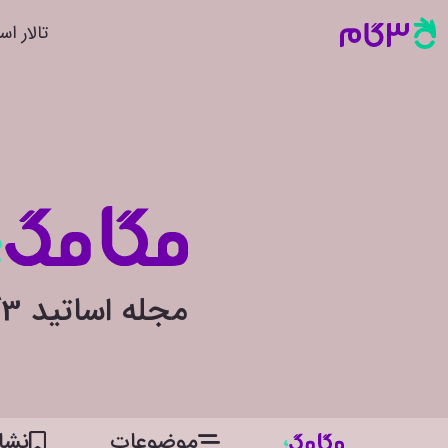
تالار اس
مجله اساتید 3گام
موضوعات
نشان