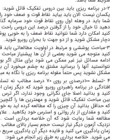
شرایط شما باشد.
۲
-
در برنامه ریزی باید بین دروس تفکیک قائل شوید: ب
یکسان نیست الان باید بیاید نقاط قوت و ضعف خود را 
شما باید در وهله اول روی نقاط قوت خود سرمایه گذا
دهید تا خیال خود را از گرفتن درصد این دروس راحت
کنید امکان دارد شما نتوانید نقاط ضعف را به خوبی پو
دچار مشکل شوید و از دو جهت با بحران روبرو شوید.
۳
-
مباحث پوششی و مرتبط در اولویت مطالعاتی باید قر
کنید متوجه می شوید بعضی از آن ها پیشنیاز مباحث ب
ادامه مسائل نیز غیر ممکن می شود برای مثال اگر ب
نتوانستید آنها را برسانید مشتق به چشم میخورد آن بای
مشکل نشوید پس حتماً مقوله برنامه ریزی با نگاه به 
-
۴
افتادگی در برنامه راهبردی روبرو شوید که دیگر زمان 
کنید و بدانید اصلا جای نگرانی وجود ندارد، اگر ترس را
بین مباحث تفکیک قائل شوید و مهمترین ها را گلچین 
که حداقل بدانید آن چیزی را که مطالعه کرده اید به خوب
کنید و مقداری از بار روانی و استرس خود بکاهید
.
علاو
مطالعه شما رعایت شود که آن خلاصه برداری است
.
نزدیک آزمون دیگر نیاز نیست حجم بسیار بالای مطالب ر
زمان یادگیری می کنید و فایده دیگر آن یادگیری سریع
می شوید. خلاصه برداری به طرق زیر انجام می شود: