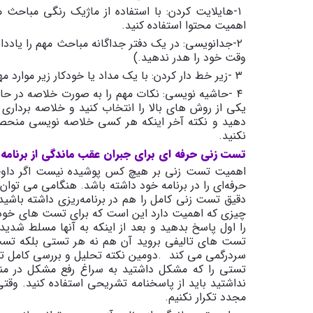
۱
-
هایلایت کردن: با استفاده از ماژیک رنگی مباحث م
اهمیت محتوا استفاده کنید
.
۲
-
جدانویسی: در یک دفتر جداگانه مباحث مهم را یاددا
وقت خود را هدر ندهید.)
۳
-
زیر خط دار کردن: با یک مداد یا خودکار زیر موارد 
۴
-
حاشیه نویسی: نکات مهم را به صورت خلاصه در ح
یکی از روش های بالا را انتخاب کنید و خلاصه برداری ر
دهید و نکته آخر اینکه هر کسی خلاصه نویسی منحصر ب
نکنید
.
تست زنی حرفه ای برای جبران عقب ماندگی از برنامه
اهمیت تست زنی بر هیچ کس پوشیده نیست اگر داوطل
حرفه
ای را در برنامه خود داشته باشد. هنگامی می توان
دقیق تست زنی کامل را هم در برنامه
ریزی داشته باشید.
چیزی که اهمیت دارد این است که برای تست های خود ا
را اول پاسخ بدهید و بعد از اینکه به آنها مسلط شدید
تست های تالیفی بروید آن هم نه هر تستی بلکه تست ه
سردرگمی می کند
.
دومین نکته تحلیل و بررسی کامل ت
تستی را که مشکل داشتید به سراغ رفع مشکل در منبع 
نداشتید باید از پاسخنامه تشریحی استفاده کنید. وق
مجدد تکرار نکنیم
.