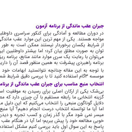
جبران عقب ماندگی از برنامه آزمون
در دوران مطالعه و آمادگی برای کنکور سراسری داوطلب
مواجه هستند. یکی از مهم ترین این موارد عقب ماندگی 
از شرایط یکسان برخوردار نیستند ممکن است به طور م
توان به صورت مطلق بیان کرد؛ اما بیشتر داوطلبین ای
می
توان با رعایت یک سری موارد مانند منابع، برنامه 
برنامه راهبردی پیشرفت به همین منظور قصد آن را داریم با
با توجه به این مقاله چنانچه نتوانستید ابهامات خو
موسسه 3گام استفاده کنید تا با بررسی دقیق شرایط شما، بهترین راه حل برای شما مشخص شود.
انتخاب منبع مناسب برای جبران عقب ماندگی از برنام
بی
شک یکی از ارکان اصلی برای رسیدن به موفقیت استفاد
گزینه انتخابی ما رابطه مستقیم با آن چیزی دارد که مطال
دلایل گوناگون منبعی را انتخاب می
کنیم که این دلیل م
اما آیا ما توانسته انتخاب درست انجام دهیم؟ آیا منب
میسر نمی شود مگر با گذر زمان و کسب تجربه و دیدن 
خوبی مطالعه خود را پیش ببریم؛ اما آیا در هنگام عقب افت
پاسخ به این سوال اول باید بررسی کنیم مشکل استفاده 