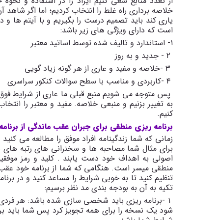
از تعدد منابع سعی کنیم ایراد را در استفاده و نحوه
خلاصه برداری راه غلط را انتخاب کردیم؛ اما اگر شاهد آن 
یاری کند باید تصمیم درست را بگیریم و با آیتم ها و د
است که دارای ویژگی های زیر باشد:
۱- استاندارد و تالیف شده توسط اساتید معتبر
۲ - جدید و به روز
۳
-
خلاصه و مفید و عاری از هر گونه زیاد گویی
۴
-
کاربردی و مناسب با سطح سوالات کنکور سراسری
پس متوجه می شویم منبع قبلی ما عاری از شرایط فوق ا
به تغییر بزنیم و منبعی خلاصه. مفید و معتبر را انتخ
کنیم
.
برنامه ریزی منطقی برای جبران عقب ماندگی از برنامه
زمانی که شما زندگینامه افراد موفق را مطالعه می کن
برای مثال شما مصاحبه ها و سخنرانی های رتبه های برت
اصولی به اهداف خود دست یابند
.
کلید و رمز موفق
منطقی میسر است. هنگامی که شما از برنامه خود عقب 
تنظیم کنید تا به خوبی شرایط را مساعد کنید و در برن
تکیه به آن به بودجه بندی مد نظر برسیم
:
۱
-
برنامه ریزی باید شخصی سازی شده باشد: هر فرد
شود یک نسخه را برای همه تجویز کرد پس شما باید برنا