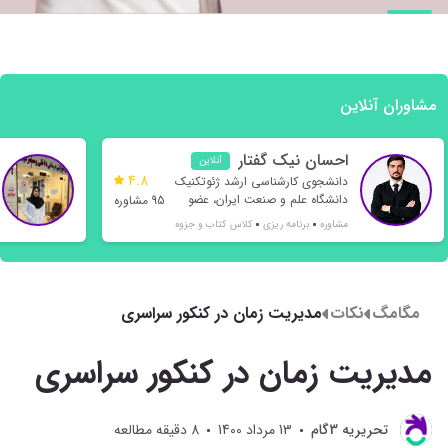
مشاوران آنلاین
احسان نیک گفتار
آنلاین
4.8
دانشجوی کارشناسی ارشد ژئوتکنیک
دانشگاه علم و صنعت ایران، عضو
95 مشاوره
انجمن ژئوتکنیک ایران
مشاوره
برنامه ریزی
کلاس
کتاب و جزوه
مگامگ
نکات
مدیریت زمان در کنکور سراسری
مدیریت زمان در کنکور سراسری
تحريريه 3گام
13 مرداد 1400
8
دقیقه مطالعه