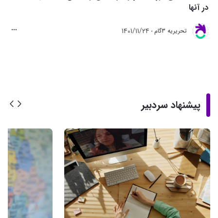
در آنها
1401/11/24
تحريريه 3گام
پیشنهاد سردبیر