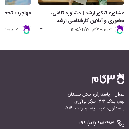
مشاوره کنکور ارشد | مشاوره تلفنی،
مهاجرت تحصیلی 
حضوری و آنلاین کارشناسی ارشد
1405/04/20
تحريريه 3گام
تحريريه 3گام
تهران - پاسداران، نبش نیستان
نهم، پلاک 302، مرکز نوآوری
پاسداران، طبقه پنجم، واحد 504
91012483 (021) 98+