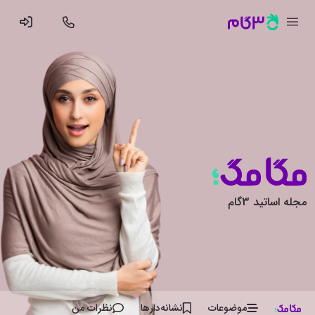
مجله اساتید 3گام
موضوعات
نشانه‌دار‌ها
نظرات من