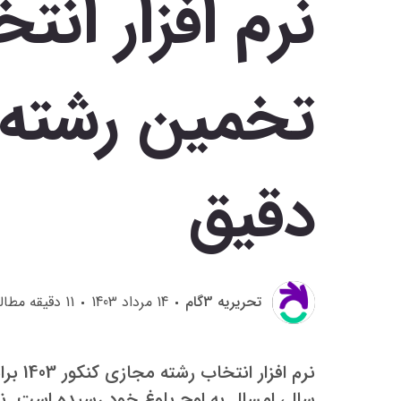
نرم افزار انت
تخمین رشته ق
دقیق
تحريريه 3گام
14 مرداد 1403
11
دقیقه مطال