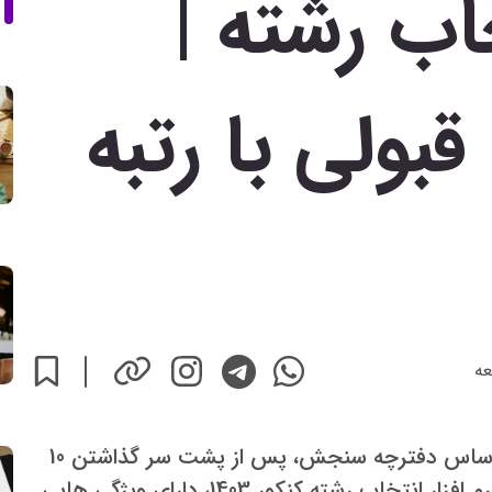
خاب رشته |
بولی با رتبه
عه
نرم افزار انتخاب رشته مجازی کنکور 1403 براساس دفترچه سنجش، پس از پشت سر گذاشتن 10
سال، امسال به اوج بلوغ خود رسیده است. نرم افزار انتخاب رشته کنکور 1403، دارای ویژگی هایی