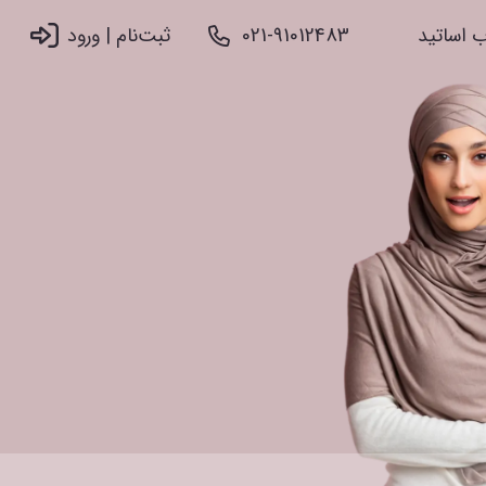
 اساتید
021-91012483
ثبت‌نام |‌ ورود