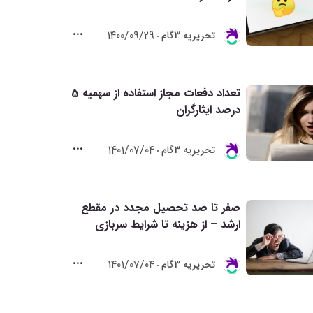
1400/09/29
تحريريه 3گام
تعداد دفعات مجاز استفاده از سهمیه 5
درصد ایثارگران
1401/07/04
تحريريه 3گام
صفر تا صد تحصیل مجدد در مقطع
ارشد – از هزینه تا شرایط سربازی
1401/07/04
تحريريه 3گام