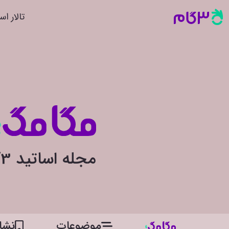
تالار اس
مجله اساتید 3گام
موضوعات
نشان