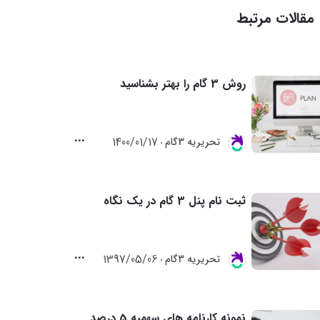
مقالات مرتبط
روش 3 گام را بهتر بشناسید
1400/01/17
تحريريه 3گام
ثبت نام پنل 3 گام در یک نگاه
1397/05/06
تحريريه 3گام
نمونه کارنامه های سهمیه 5 درصد