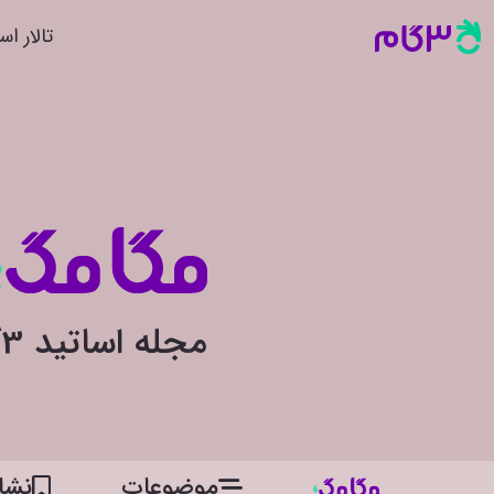
تالار اس
مجله اساتید 3گام
موضوعات
نشان