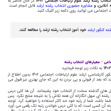
خاب رشته ارشد علوم ارتباطات اجتماعی 1402
در حال حاضر به
 آنلاین، و
مشاوره حضوری انتخاب رشته ارشد
قابل انجام است.
ات اجتماعی می توانید روی دکمه زیر کلیک کنید.
ته کنکور ارشد
خود آموز انتخاب رشته ارشد را مطالعه کنند.
ماعی - معیارهای انتخاب رشته
به نکات زیر توجه فرمایید:
1-احتمال قبولی با توجه به رتبه: بسیاری از داوطلبان کنکور کارشناسی ارشد علوم ارتباطات اجتماعی 1402 بدون اطلاع از
 که بعد از قبولی و پی بردن به این که جای بهتری نیز قبول می
ی سال های گذشته سخت از انتخاب خود پشیمانند. آن ها کلی درس
 رشته ای سهل انگارانه آن همه تلاش را به نتیجه منتج نکرد. پس
ما باشد، شما از رتبه خود حد اکثر استفاده را خواهید کرد. توجه
ه آن کسی است که با کلی درس خواندن رتبه تک رقمی می آورد
مشغول به تحصیل می شود که هیچ وقتی برای کار کردن برایش باقی