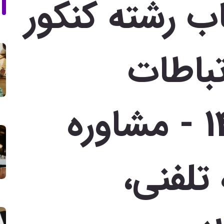
ب رشته کنکور
تباطات
اجتماعی 1402 - مشاوره
تلفنی،