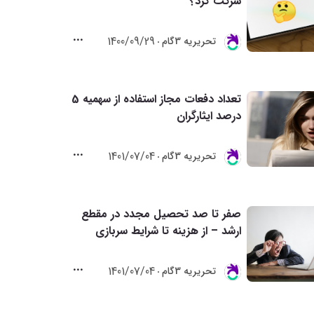
شرکت کرد؟
1400/09/29
تحريريه 3گام
تعداد دفعات مجاز استفاده از سهمیه 5
درصد ایثارگران
1401/07/04
تحريريه 3گام
صفر تا صد تحصیل مجدد در مقطع
ارشد – از هزینه تا شرایط سربازی
1401/07/04
تحريريه 3گام