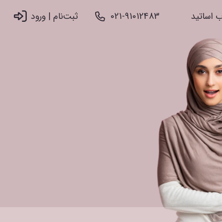
 اساتید
021-91012483
ثبت‌نام |‌ ورود