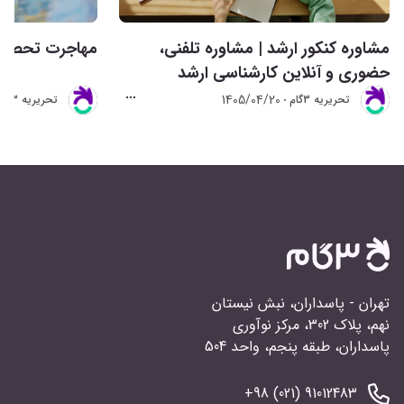
مشاوره کنکور ارشد | مشاوره تلفنی،
مهاجرت تحصیلی 
حضوری و آنلاین کارشناسی ارشد
1405/04/20
تحريريه 3گام
تحريريه 3گام
تهران - پاسداران، نبش نیستان
نهم، پلاک 302، مرکز نوآوری
پاسداران، طبقه پنجم، واحد 504
91012483 (021) 98+