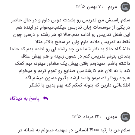
مریم
7 بهمن 1396
سلام.راستش من تدریس رو بشدت دوس دارم و در حال حاضر
در یکی از موسسات زبان تدریس میکنم.میخوام در اینده هم
این شغل تدریس رو ادامه بدم.حالا تو هر رشته و درسی چون
فقط به تدریس علاقه دارم.ولی در سطح بالاتر.مثلا
دانشگاه.حالا به نظر شما من چه رشته ای رو ادامه بدم که حتما
بعدش بتونم تدریس کنم در همون زمینه و هم بهش علاقه
داشته باشم. نمیدونم رفتن پیش یک مشاور میتونه بهم کمک
کنه یا نه.الان هم کارشناسی صنایع رو تموم کردم و میخوام
هرچه زودتر تصمیمو واسه ارشد بگیرم.ممنون میشم اگه
اطلاعاتی دارین که بتونه کمکم کنه بهم بدین.با تشکر
پاسخ به دیدگاه
مهدی
22 مرداد 1396
سلام من با رتبه 41000 انسانی در سهمیه میتونم به شبانه در