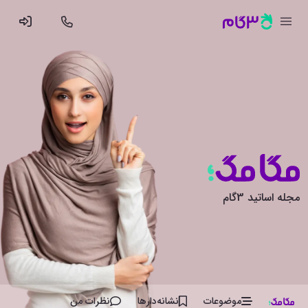
مجله اساتید 3گام
موضوعات
نشانه‌دار‌ها
نظرات من