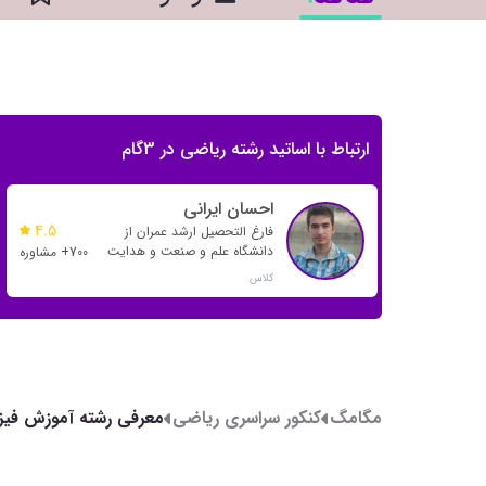
ارتباط با اساتید رشته ریاضی در 3گام
احسان ایرانی
4.5
فارغ التحصیل ارشد عمران از
دانشگاه علم و صنعت و هدایت
700+ مشاوره
بسیاری از رتبه های تک رقمی و
کلاس
دو رقمی
مگامگ
کنکور سراسری ریاضی
معرفی رشته آموزش فیز