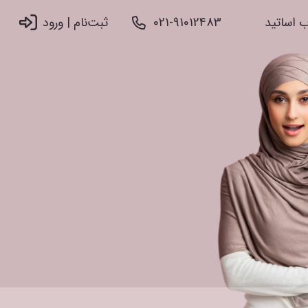
 اساتید
021-91012483
ثبت‌نام |‌ ورود