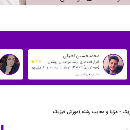
محمدحسین لطیفی
4.7
فارغ التحصیل ارشد مهندسی پزشکی
(بیومتریال) دانشگاه تهران و لیسانس
81 مشاوره
مهندسی پلیمر دانشگاه صنعتی
مشاوره
برنامه ریزی
امیرکبیر
یک - مزایا و معایب رشته آموزش فیزیک