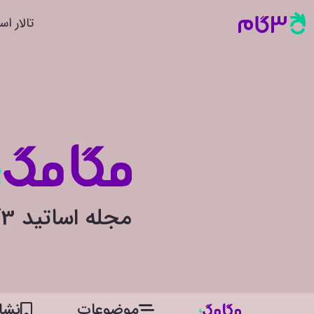
تالار اس
مجله اساتید 3گام
موضوعات
نشان