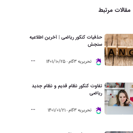
مقالات مرتبط
حذفیات کنکور ریاضی | آخرین اطلاعیه
سنجش
1401/10/25
تحريريه 3گام
تفاوت کنکور نظام قدیم و نظام جدید
ریاضی
1401/01/21
تحريريه 3گام