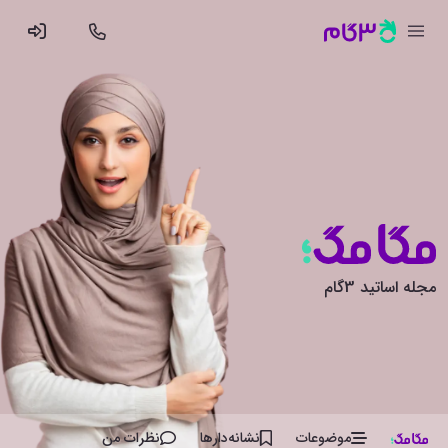
مجله اساتید 3گام
موضوعات
نشانه‌دار‌ها
نظرات من