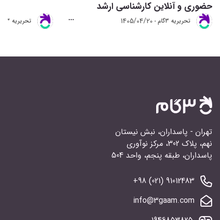
حضوری و آنلاین کارشناسی ارشد
1405/04/20
تحريريه 3گام
تحريريه 3گام
تهران - پاسداران، نبش نیستان
نهم، پلاک 302، مرکز نوآوری
پاسداران، طبقه پنجم، واحد 504
91012483 (021) 98+
info@3gaam.com