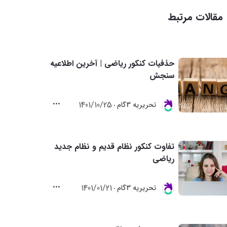
مقالات مرتبط
حذفیات کنکور ریاضی | آخرین اطلاعیه
سنجش
1401/10/25
تحريريه 3گام
تفاوت کنکور نظام قدیم و نظام جدید
ریاضی
1401/01/21
تحريريه 3گام