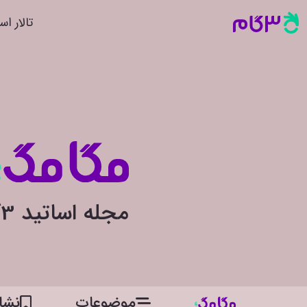
تالار اس
مجله اساتید 3گام
موضوعات
نشان