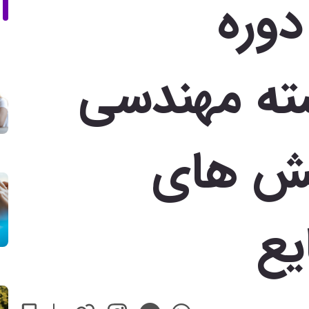
دوره
ته مهندسی
یش های
یع