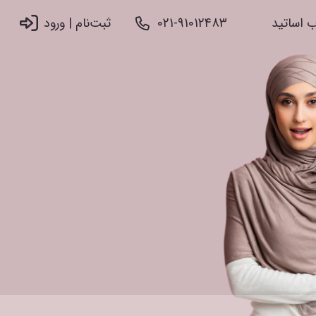
 اساتید
021-91012483
ثبت‌نام |‌ ورود