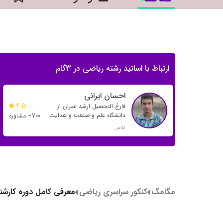
ارتباط با اساتید رشته ریاضی در 3گام
احسان ایرانی
4.5
فارغ التحصیل ارشد عمران از
دانشگاه علم و صنعت و هدایت
700+ مشاوره
بسیاری از رتبه های تک رقمی و
کلاس
دو رقمی
مگامگ
کنکور سراسری ریاضی
معرفی کامل دوره کارش