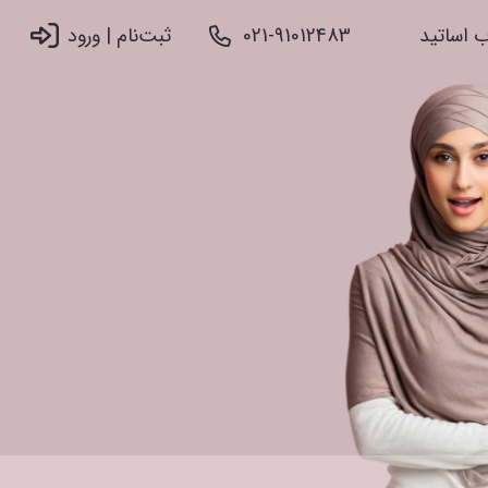
 اساتید
021-91012483
ثبت‌نام |‌ ورود