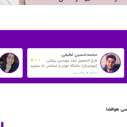
محمدحسین لطیفی
4.7
فارغ التحصیل ارشد مهندسی پزشکی
(بیومتریال) دانشگاه تهران و لیسانس
81 مشاوره
مهندسی پلیمر دانشگاه صنعتی
مشاوره
برنامه ریزی
امیرکبیر
سی هوافضا