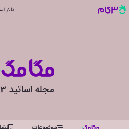
تالار اس
مجله اساتید 3گام
موضوعات
نشان