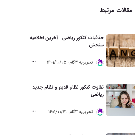
مقالات مرتبط
حذفیات کنکور ریاضی | آخرین اطلاعیه
سنجش
1401/10/25
تحريريه 3گام
تفاوت کنکور نظام قدیم و نظام جدید
ریاضی
1401/01/21
تحريريه 3گام