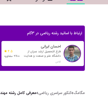
ارتباط با اساتید رشته ریاضی در 3گام
احسان ایرانی
4.5
فارغ التحصیل ارشد عمران از
دانشگاه علم و صنعت و هدایت
700+ مشاوره
بسیاری از رتبه های تک رقمی و
کلاس
دو رقمی
مگامگ
کنکور سراسری ریاضی
معرفی کامل رشته مهند