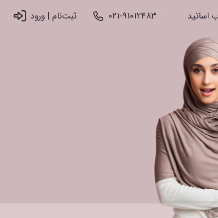
 اساتید
021-91012483
ثبت‌نام |‌ ورود