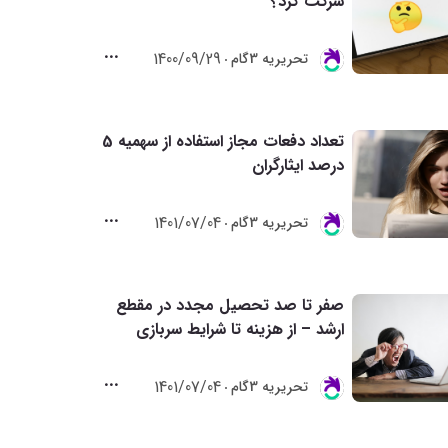
شرکت کرد؟
1400/09/29
تحريريه 3گام
تعداد دفعات مجاز استفاده از سهمیه 5
درصد ایثارگران
1401/07/04
تحريريه 3گام
صفر تا صد تحصیل مجدد در مقطع
ارشد – از هزینه تا شرایط سربازی
1401/07/04
تحريريه 3گام