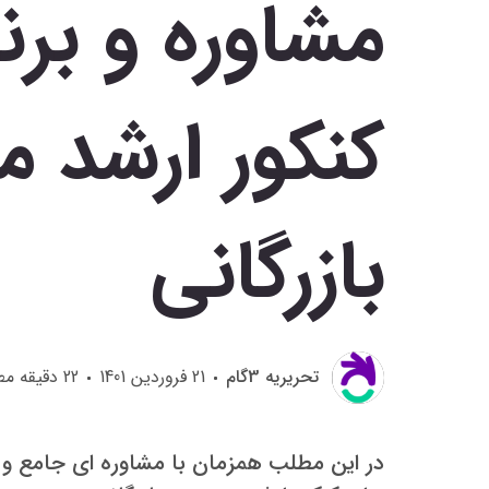
مشاوره و برن
کنکور ارشد 
بازرگانی
تحريريه 3گام
21 فروردین 1401
22
دقیقه مط
در این مطلب همزمان با مشاوره ای جامع و م