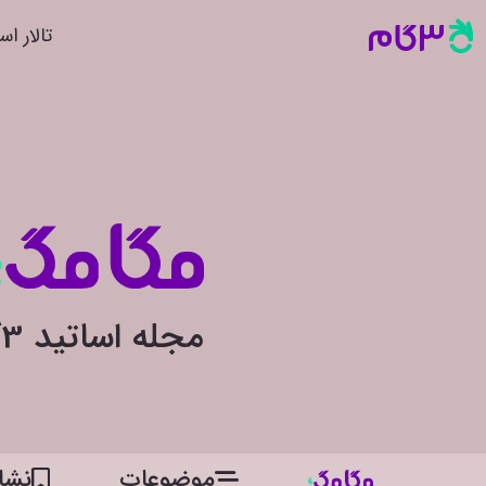
تالار اس
مجله اساتید 3گام
موضوعات
نشان