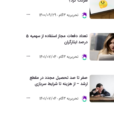
شرکت کرد؟
1400/09/29
تحريريه 3گام
تعداد دفعات مجاز استفاده از سهمیه 5
درصد ایثارگران
1401/07/04
تحريريه 3گام
صفر تا صد تحصیل مجدد در مقطع
ارشد – از هزینه تا شرایط سربازی
1401/07/04
تحريريه 3گام