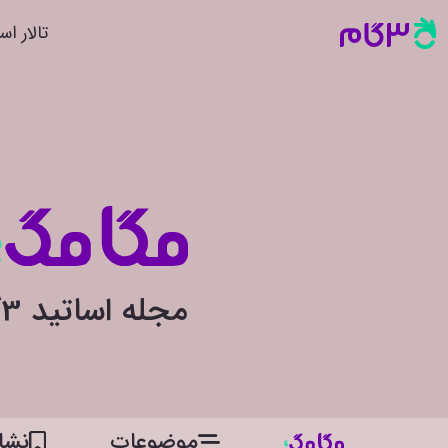
تالار اس
مجله اساتید 3گام
موضوعات
نشان