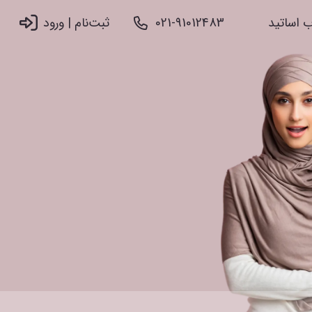
 اساتید
021-91012483
ثبت‌نام |‌ ورود