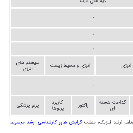
لایه های نازک
-
-
-
سیستم های
انرژی
انرژی و محیط زیست
انرژی
-
گداخت هسته
کاربرد
راکتور
پرتو پزشکی
ای
پرتوها
مختلف ارشد فیزیک، مطلب
گرایش های کارشناسی ارشد مجموعه