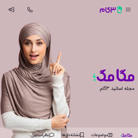
مجله اساتید 3گام
موضوعات
نشانه‌دار‌ها
نظرات من