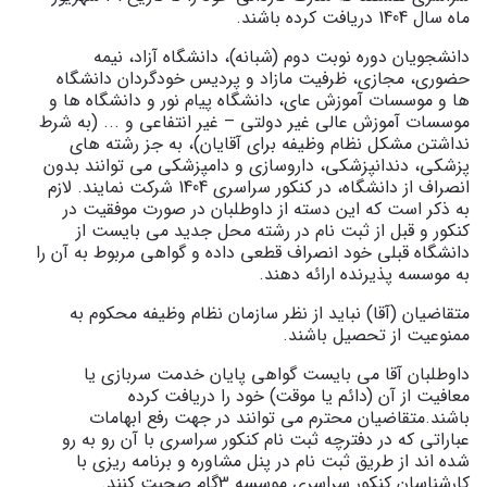
ماه سال 1404 دریافت کرده باشند.
دانشجویان دوره نوبت دوم (شبانه)، دانشگاه آزاد، نیمه
حضوری، مجازی، ظرفیت مازاد و پردیس خودگردان دانشگاه
ها و موسسات آموزش عای، دانشگاه پیام نور و دانشگاه ها و
موسسات آموزش عالی غیر دولتی – غیر انتفاعی و ... (به شرط
نداشتن مشکل نظام وظیفه برای آقایان)، به جز رشته های
پزشکی، دندانپزشکی، داروسازی و دامپزشکی می توانند بدون
انصراف از دانشگاه، در کنکور سراسری 1404 شرکت نمایند. لازم
به ذکر است که این دسته از داوطلبان در صورت موفقیت در
کنکور و قبل از ثبت نام در رشته محل جدید می بایست از
دانشگاه قبلی خود انصراف قطعی داده و گواهی مربوط به آن را
به موسسه پذیرنده ارائه دهند.
متقاضیان (آقا) نباید از نظر سازمان نظام وظیفه محکوم به
ممنوعیت از تحصیل باشند.
داوطلبان آقا می بایست گواهی پایان خدمت سربازی یا
معافیت از آن (دائم یا موقت) خود را دریافت کرده
باشند.متقاضیان محترم می توانند در جهت رفع ابهامات
عباراتی که در دفترچه ثبت نام کنکور سراسری با آن رو به رو
شده اند از طریق ثبت نام در پنل مشاوره و برنامه ریزی با
کارشناسان کنکور سراسری موسسه 3گام صحبت کنند.