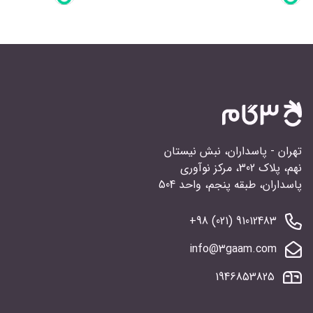
تهران - پاسداران، نبش نیستان
نهم، پلاک 302، مرکز نوآوری
پاسداران، طبقه پنجم، واحد 504
91012483 (021) 98+
info@3gaam.com
1946853825