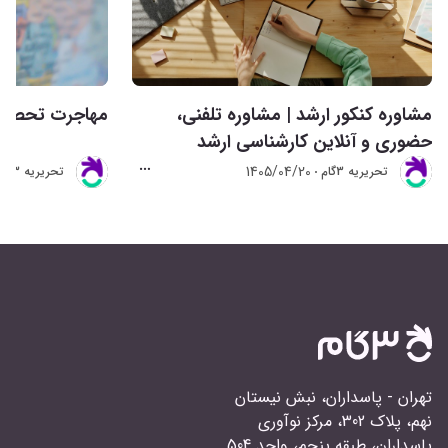
مشاوره کنکور ارشد | مشاوره تلفنی،
مهاجرت تحصیلی 
حضوری و آنلاین کارشناسی ارشد
1405/04/20
تحريريه 3گام
تحريريه 3گام
تهران - پاسداران، نبش نیستان
نهم، پلاک 302، مرکز نوآوری
پاسداران، طبقه پنجم، واحد 504