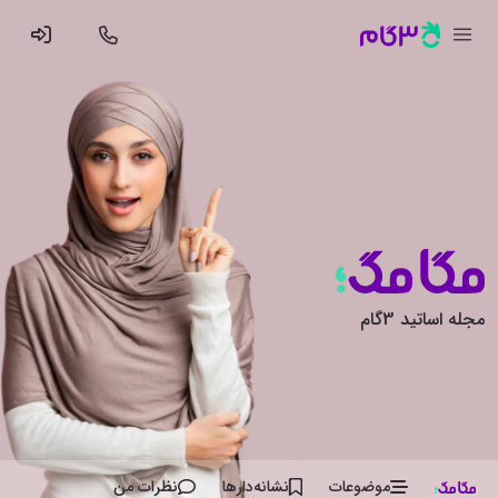
مجله اساتید 3گام
موضوعات
نشانه‌دار‌ها
نظرات من