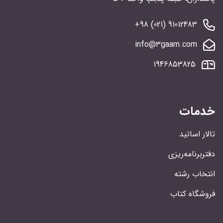
91012483 (021) 98+
info@3gaam.com
1946853825
خدمات
تالار اساتید
دفتربرنامه‌ریزی
انتخاب رشته
فروشگاه کتاب