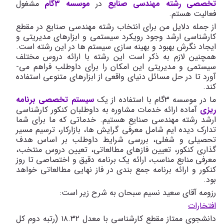
تخصصی رشته مهندسی صنایع
در
موسسه 3گام
مشغول
فعالیت هستم.
از جمله دلایل من برای انتخاب رشته مهندسی صنایع در مقطع
کارشناسی ارشد وجود رویکرد سیستمی و ابزارهای مدیریتی و
ایجاد نگرش بهبود و بهینه سازی سیستم ها در این رشته است.
همچنین لازم به ذکر است این رشته با ارائه دروس مختلف
سیستمی و مدیریتی این امکان را برای داوطلب فراهم می­
آورد تا در حل مسائل دنیای واقعی از ابزارهای متنوعی استفاده
کند.
ما در موسسه 3گام با استفاده از یک
سیستم تخصصی برنامه
ریزی
آماده ارائه خدمات مشاوره به داوطلبان کنکور کارشناسی
ارشد رشته مهندسی صنایع هستیم. خدماتی که ما برای شما
تدارک دیده ایم شامل معرفی گرایش ها، بازارکار، ترسیم مسیر
تحصیلی و شغلی، بررسی شرایط داوطلب بر اساس هدف
گذاری کنکور، تعیین فازهای مطالعاتی، تعیین دروس منتخب،
معرفی منابع مناسب، ارائه یک برنامه دقیق و اختصاصی تا روز
کنکور و ارائه برنامه جمع بندی در فاز نهایی مطالعاتی خواهد
بود.
رزومه آقای سعید نسیم سبحان به شرح زیر است:
افتخارات
دانشجوی ممتاز مقطع کارشناسی با معدل ۱۸.۳۲ (رتبه دوم کل