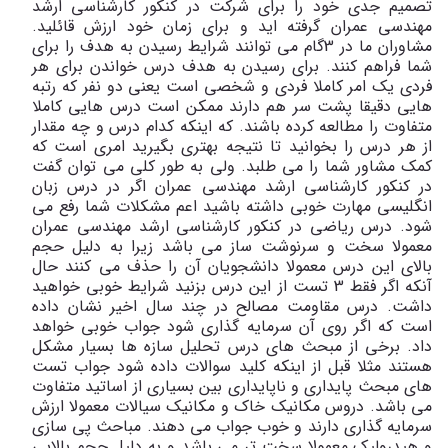
تصمیم جدی خود را برای شرکت در کنکور کارشناسی ارشد
مهندسی عمران گرفته اید و برای زمان خود ارزش قائلید.
مشاوران ما در 3گام می توانند شرایط رسیدن به هدف را برای
شما فراهم کنند. برای رسیدن به هدف درس خواندن برای هر
فردی یک امر کاملا فردی و شخصی است یعنی دو نفر که رتبه
هایی دقیقا پشت سر هم دارند ممکن است درس هایی کاملا
متفاوت را مطالعه کرده باشند. که اینکه کدام درس و چه مقدار
از هر درس را بخوانید تا نتیجه بهتری بگیرید امری است که
کمک مشاور شما را می طلبد. ولی به طور کلی می توان گفت
در کنکور کارشناسی ارشد مهندسی عمران اگر در درس زبان
انگلیسی مهارت خوبی داشته باشید اعم مشکلات شما رفع می
شود. درس ریاضی در کنکور کارشناسی ارشد مهندسی عمران
معمولا سخت و سرنوشت ساز می باشد زیرا به دلیل حجم
بالای این درس معمولا دانشجویان آن را حذف می کنند حال
آنکه اگر فقط 3 تست از این درس بزنید شرایط خوبی خواهید
داشت. درس مقاومت مصالح در چند سال اخیر نشان داده
است که اگر روی آن سرمایه گذاری شود جواب خوبی خواهد
داد. برخی از مبحث های درس تحلیل سازه ها بسیار مشکل
هستند مثلا قبل از اینکه کلید سوالات داده شود جواب تست
های مبحث پایداری و ناپایداری بین بسیاری از اساتید متفاوت
می باشد. دروس مکانیک خاک و مکانیک سیالات معمولا ارزش
سرمایه گذاری دارند و خوب جواب می دهند. مباحث پی سازی
و هیدرولیک معمولا سخت تر می باشد و به دلیل حجم بالایی