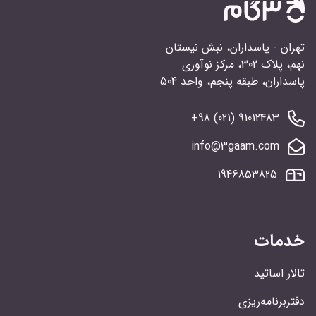
تهران - پاسداران، نبش نیستان
نهم، پلاک 302، مرکز نوآوری
پاسداران، طبقه پنجم، واحد 504
91012483 (021) 98+
info@3gaam.com
1946853825
خدمات
تالار اساتید
دفتربرنامه‌ریزی