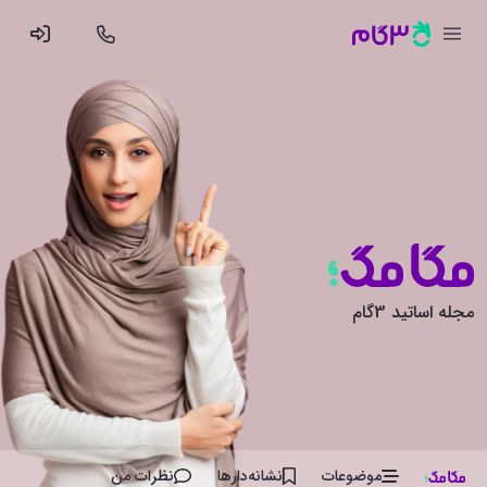
مجله اساتید 3گام
موضوعات
نشانه‌دار‌ها
نظرات من