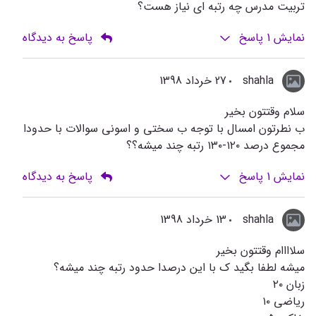
تربیت مدرس چه رتبه ای نیاز هست؟
نمایش
1
پاسخ
پاسخ به دیدگاه
shahla
27 خرداد 1398
سلام وقتتون بخير
ب نطرتون امسال با توجه ب سختي و اسوني سوالات با حدودا
مجموع درصد ١٢٠-١٣٠ رتبه چند ميشه؟؟
نمایش
1
پاسخ
پاسخ به دیدگاه
shahla
13 خرداد 1398
سلاااام وقتتون بخير
ميشه لطفا بگيد ك با اين درصدا حدود رتبه چند ميشه؟
زبان ٢٠
رياضي ١٠