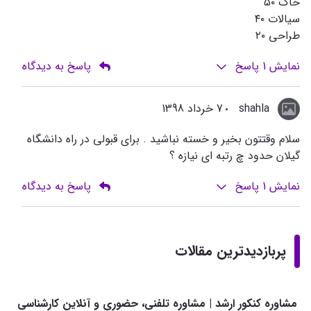
خاك ٥٠
سيالات ٤٠
طراحي ٢٠
نمایش
1
پاسخ
پاسخ به دیدگاه
shahla
7 خرداد 1398
سلام وقتتون بخير و خسته نباشيد . براي قبولي در راه دانشگاه
گيلان حدود چ رتبه اي نيازه ؟
نمایش
1
پاسخ
پاسخ به دیدگاه
پربازدیدترین مقالات
مشاوره کنکور ارشد | مشاوره تلفنی، حضوری و آنلاین کارشناسی