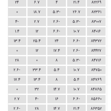
24
6.7
4
21.4
82269
0
18.7
-5.3
26.7
82361
-4
2.7
-2.6
-5.3
83007
1.4
12
-6.6
10.7
84016
13.4
25.4
24
-6.6
84372
0
12
17.4
-2.6
84427
28
0
8
-5.3
84716
-2.6
33.4
5.4
10.7
84750
17.4
13.4
8
5.4
84769
0
32
14.7
10.7
84865
2.7
-4
16
-6.6
85660
-2.6
28
14.7
21.4
86352