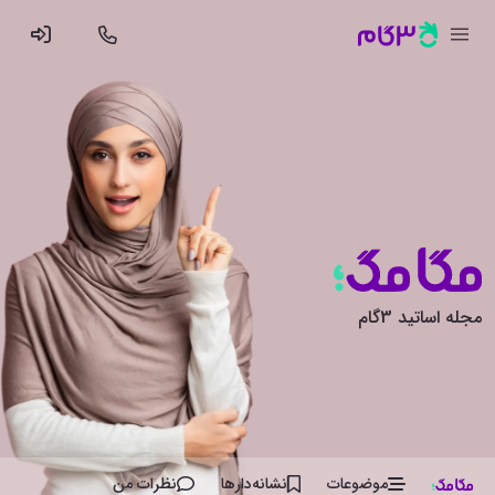
مجله اساتید 3گام
موضوعات
نشانه‌دار‌ها
نظرات من