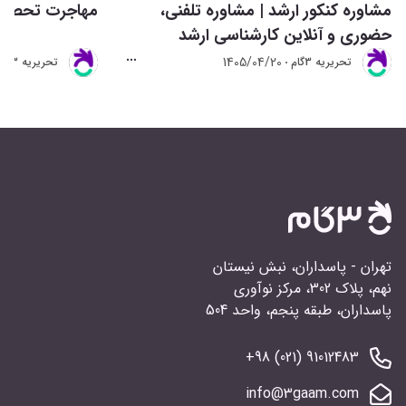
مشاوره کنکور ارشد | مشاوره تلفنی،
مهاجرت تحصیلی 
حضوری و آنلاین کارشناسی ارشد
1405/04/20
تحريريه 3گام
تحريريه 3گام
تهران - پاسداران، نبش نیستان
نهم، پلاک 302، مرکز نوآوری
پاسداران، طبقه پنجم، واحد 504
91012483 (021) 98+
info@3gaam.com