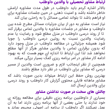
ارتباط
مشاور
تحصیلی
با
والدین
داوطلب
بالاتر اشاره کردم باید داوطلب در طول مدت مشاوره ارامش
خاطر داشته باشد و امنیت ذهنی در حین جلسات مشاوره برای
او فراهم باشد تا بتواند تمامی مسائل را به راحتی بیان کند
نیاز است مشاور به دور از بیان جزئیات مسائل مطرح شده بین
داوطلب و مشاور در جلسات مشاوره با والدین تماس برقرار کند
تا از روند درسی داوطلب در منزل مطلع شود و رضایت یا عدم
رضایت والدین نسبت به روتین درسی داوطلب را جویا
شود همیشه جزئیاتی در مطالعه داوطلب در منزل وجود دارد
که بدون برقراری تماس با والدین مشاور هرگز از آنها مطلع
نخواهد شد لذا این ارتباط تا اندازه ای مهم هست که به بهبود
ادامه کار مشاور در امر برنامه ریزی کمک بسیار بزرگی میکند
همچنین از نظر اینجاتب لازم و ضروری است والدین از مسیر
درسی که مشاور برای داوطلب در نظر دارد مطلع باشند
بهترین روش حفظ این ارتباط میتواند بدین صورت باشد که
مشاور ماهانه فایلی محتوی گزارش کار داوطلب و روند درسی
برای والدین ارسال کند
چالش
های
سخت
در
صورت
نداشتن
مشاور
بسیاری از داوطلبین برنامه ریزی دقیقی برای مطالعه روزانه ی
خود ندارند یا حتی بعضی از آنها برنامه ریزی دارند اما به آن
عمل نمیکنند اگر داوطلب از برنامه ای اصولی محروم بماند و