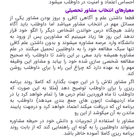
احساس اعتماد و امنیت در داوطلب میشود.
معیارهای
انتخاب
مشاور
تحصیلی
قطعا داشتن علم و آگاهی کافی و بروز بودن مشاور یکی از
مسائل مهم در انتخاب مشاور میباشد اما داوطلب باید آگاه
باشد هیچگاه درس خواندن اشخاص دیگر را الگو خود قرار
ندهد این روز ها زیاد میبینیم که مشاورین پس از ورود به
دانشگاه وارد عرصه مشاوره میشوند و بدون داشتن علم کافی
تنها سبک مطالعه خود را به داوطلبین تحمیل میکنند در علم
مشاوره همیشه باید سعی بر این باشد تا داوطلب راه صحیح
مطالعه شخصی سازی شده خود را بیابد و مشاور این وظیفه
مهم را به عهده دارد که چراغ این راه را برای داوطلب روشن
کند.
اگر مشاور تلاش را در این جهت بگذارد که کاملا روند برنامه
ریزی را برای داوطلب توضیح دهد (مثلا به این صورت که
داوطلب تا ماه فروردین تمام درس ها را تمام خواهد کرد یا در
ماه اردیبهشت ازمون های جمع بندی میدهد) داوطلب به
برنامه ای که دریافت میکند اعتماد خواهد کرد و درجهت پایبند
ماندن به آن میکوشد از این رو
مشاور با استفاده از تجربیات و دانش خود در حیطه مشاوره
میتواند داوطلبین را به گونه ای راهنمایی کند که از بابت روند
برنامه ریزی کاملا آسوده خاطر باشد.