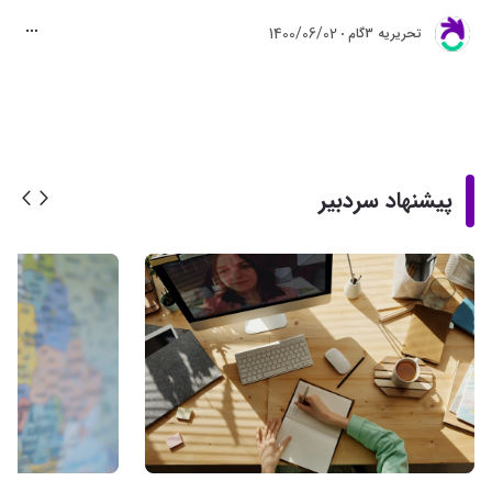
1400/06/02
تحريريه 3گام
پیشنهاد سردبیر