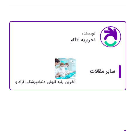
نویسنده
تحريريه 3گام
سایر مقالات
آخرین رتبه قبولی دندانپزشکی آزاد و دولتی + سهمی