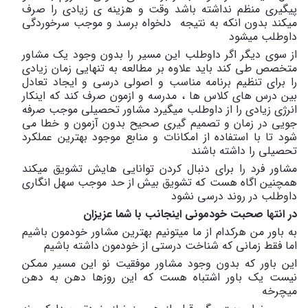
پیگیری منظم نداشته باشد وقت و هزینه ی زیادی را صرف
میکند بدون انکه به نتیجه دلخواه برسد و موجب سرخوردگی
داوطلب میشود
از سوی دیگر اگر داوطلب این مسیر را بدون وجود یک مشاور
متخصص طی کند باید علاوه بر مطالعه به تنهایی زمان زیادی
را برای تنظیم برنامه مناسب و اصولی درسی و ایجاد تعادل
بین درس های کلاس ها ، مدرسه و ازمون صرف کند که اینکار
انرژی زیادی را از داوطلب میگیرد مشاور تحصیلی موجب صرفه
جویی در زمان و تصمیم گیری صحیح بدون آزمون و خطا می
شود تا با استفاده از امکانات و منابع موجود بهترین عملکرد
تحصیلی را داشته باشند
مشاور فرد را برای دنبال کردن توانایی هایش تشویق میکند
همچنین اگاه هست که تشویق بیش از حد موجب سهل انگاری
داوطلب در روند درسی نشود
در
انتها
صحبت
خودمونی
اینجانب
با
شما
عزیزان
به باور من هرکدام از ما میتونیم بهترین مشاور خودمون باشیم
اما فقط زمانی که شناخت درستی از خودمون داشته باشیم
این باور که بدون وجود مشاور موفقیت نو این مسیر ممکن
نیست یک باور اشتباه هست که این روزها دهن به دهن
میچرخه