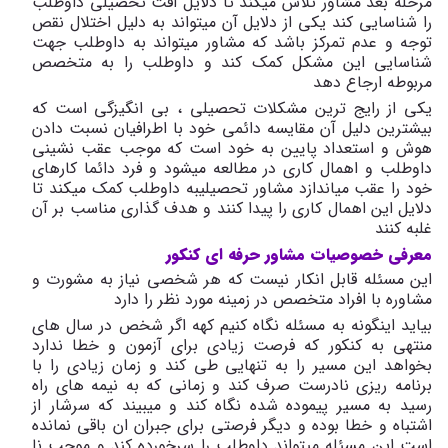
مرحله بعد مشاور تلاش میکند تا دلایل افت تحصیلی داوطلب
را شناسایی کند یکی از دلایل آن میتواند به دلیل اختلال نقص
توجه و عدم تمرکز باشد که مشاور میتواند به داوطلب جهت
شناسایی این مشکل کمک کند و داوطلب را به متخصص
مربوطه ارجاع دهد
یکی از رایج ترین مشکلات تحصیلی ، بی انگیزگی است که
بیشترین دلیل آن مقایسه دائمی خود با اطرافیان نسبت دادن
هوش و استعداد پایین به خود است که موجب عقب نشینی
داوطلب و اهمال کاری در مطالعه میشود و فرد دائما کارهای
خود را عقب میاندازد مشاور تحصیلیبه داوطلب کمک میکند تا
دلایل این اهمال کاری را پیدا کنند و هدف گذاری مناسب بر آن
غلبه کنند
معرفی
خصوصیات
مشاور
حرفه
ای
کنکور
این مسئله قابل انکار نیست که هر شخصی نیاز به مشورت و
مشاوره با افراد متخصص در زمینه مورد نظر را دارد
بیاید اینگونه به مسئله نگاه کنیم کهه اگر شخص در سال های
منتهی به کنکور که فرصت زیادی برای آزمون و خطا ندارد
بخواهد این مسیر را به تنهایی طی کند و زمان زیادی را با
برنامه ریزی نادرست صرف کند و زمانی که به نیمه های راه
رسید به مسیر پیموده شده نگاه کند و میبیند که سرشار از
اشتباه و خطا بوده و دیگر فرصتی برای جبران ان باقی نمانده
است این مسئله میتواند داوطلب را سرخورده کند و موجب نا