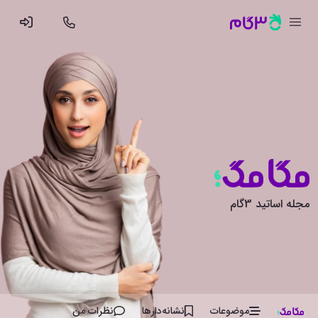
مجله اساتید 3گام
موضوعات
نشانه‌دار‌ها
نظرات من