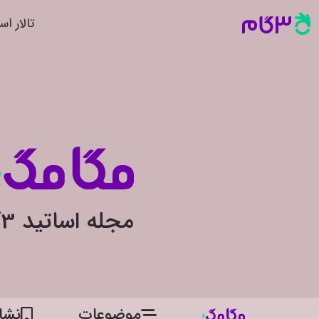
تالار اس
مجله اساتید 3گام
موضوعات
نشان