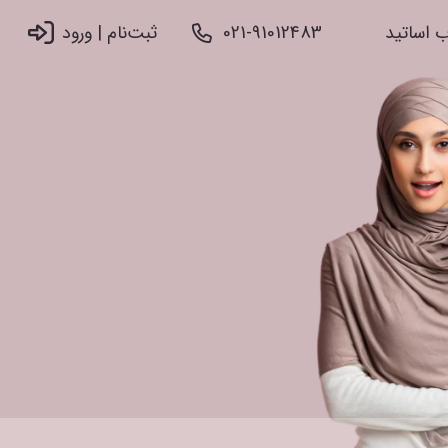
 اساتید
021-91012483
ثبت‌نام |‌ ورود