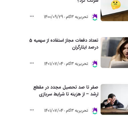
شرکت کرد؟
1400/09/29
تحريريه 3گام
تعداد دفعات مجاز استفاده از سهمیه 5
درصد ایثارگران
1401/07/04
تحريريه 3گام
صفر تا صد تحصیل مجدد در مقطع
ارشد – از هزینه تا شرایط سربازی
1401/07/04
تحريريه 3گام