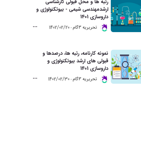
رتبه ها و محل قبولی کارشناسی
ارشدمهندسی شیمی - بیوتکنولوژی و
داروسازی 1401
1402/02/20
تحريريه 3گام
نمونه کارنامه، رتبه ها، درصدها و
قبولی های ارشد بیوتکنولوژی و
داروسازی 1401
1402/02/30
تحريريه 3گام
ن انگیزه برای ادامه تحصیل
هزینه دانشگاه شهریه پرداز ع
رفی راهکارهای عملی برای
پزشکی 1404
ه + ویدیو