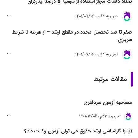
تعداد دفعات مجاز استفاده از سهمیه 5 درصد ایثارگران
1401/07/04
تحريريه 3گام
صفر تا صد تحصیل مجدد در مقطع ارشد – از هزینه تا شرایط
سربازی
1401/07/04
تحريريه 3گام
مقالات مرتبط
مصاحبه آزمون سردفتری
1401/12/06
تحريريه 3گام
آیا با کارشناسی ارشد حقوق می توان آزمون وکالت داد؟