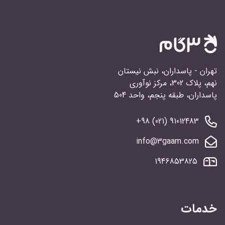
تهران - پاسداران، نبش نیستان
نهم، پلاک 302، مرکز نوآوری
پاسداران، طبقه پنجم، واحد 504
91012483 (021) 98+
info@3gaam.com
1946853825
خدمات