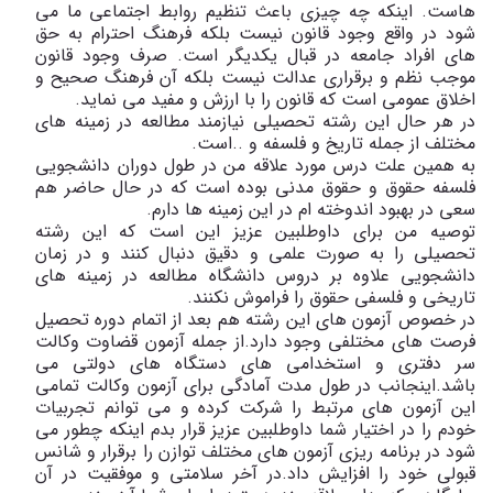
هاست. اینکه چه چیزی باعث تنظیم روابط اجتماعی ما می
شود در واقع وجود قانون نیست بلکه فرهنگ احترام به حق
های افراد جامعه در قبال یکدیگر است. صرف وجود قانون
موجب نظم و برقراری عدالت نیست بلکه آن فرهنگ صحیح و
اخلاق عمومی است که قانون را با ارزش و مفید می نماید.
در هر حال این رشته تحصیلی نیازمند مطالعه در زمینه های
مختلف از جمله تاریخ و فلسفه و ..است.
به همین علت درس مورد علاقه من در طول دوران دانشجویی
فلسفه حقوق و حقوق مدنی بوده است که در حال حاضر هم
سعی در بهبود اندوخته ام در این زمینه ها دارم.
توصیه من برای داوطلبین عزیز این است که این رشته
تحصیلی را به صورت علمی و دقیق دنبال کنند و در زمان
دانشجویی علاوه بر دروس دانشگاه مطالعه در زمینه های
تاریخی و فلسفی حقوق را فراموش نکنند.
در خصوص آزمون های این رشته هم بعد از اتمام دوره تحصیل
فرصت های مختلفی وجود دارد.از جمله آزمون قضاوت‌ وکالت
سر دفتری و استخدامی های دستگاه های دولتی می
باشد.اینجانب در طول مدت آمادگی برای آزمون وکالت تمامی
این آزمون های مرتبط را شرکت کرده و می توانم تجربیات
خودم را در اختیار شما داوطلبین عزیز قرار بدم اینکه چطور می
شود در برنامه ریزی آزمون های مختلف توازن را برقرار و شانس
قبولی خود را افزایش داد.در آخر سلامتی و موفقیت در آن