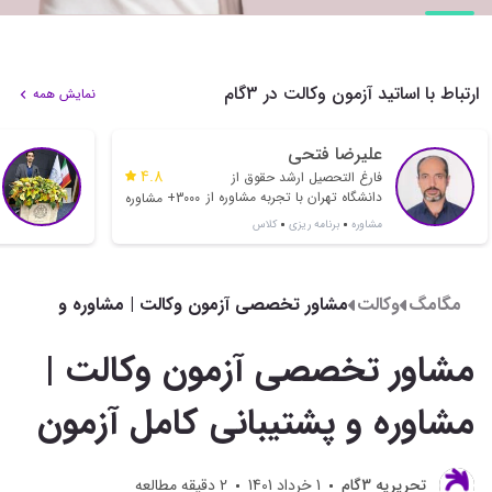
ارتباط با اساتید آزمون وکالت در 3گام
نمایش همه
علیرضا فتحی
4.8
فارغ التحصیل ارشد حقوق از
دانشگاه تهران با تجربه مشاوره از
3000+ مشاوره
سال 1397 و هدایت بسیاری از
مشاوره
برنامه ریزی
کلاس
رتبه های تک رقمی و دو رقمی
مگامگ
وکالت
مشاور تخصصی آزمون وکالت | مشاوره و
پشتیبانی کامل آزمون
مشاور تخصصی آزمون وکالت |
مشاوره و پشتیبانی کامل آزمون
تحريريه 3گام
1 خرداد 1401
2
دقیقه مطالعه