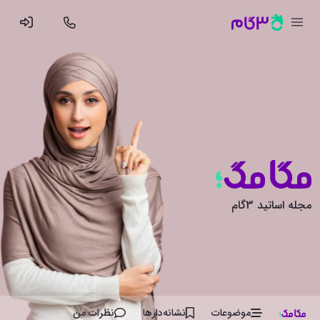
مجله اساتید 3گام
موضوعات
نشانه‌دار‌ها
نظرات من