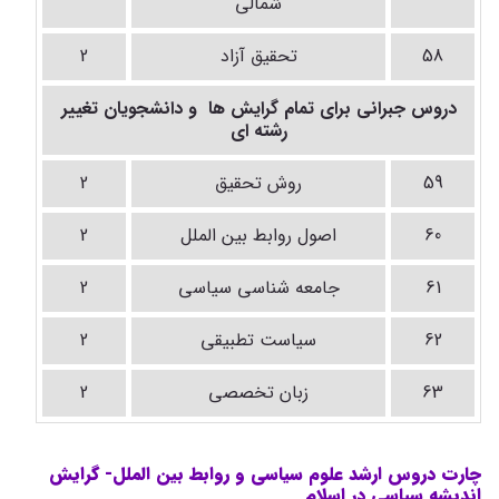
شمالی
58
تحقیق آزاد
2
دروس جبرانی برای تمام گرایش ها و دانشجویان تغییر
رشته ای
59
روش تحقیق
2
60
اصول روابط بین الملل
2
61
جامعه شناسی سیاسی
2
62
سیاست تطبیقی
2
63
زبان تخصصی
2
چارت دروس ارشد علوم سیاسی و روابط بین الملل- گرایش
اندیشه سیاسی در اسلام