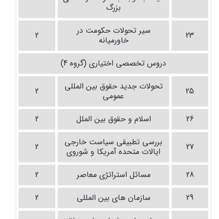
بزرگ
سیر تحولات حکومت در
2
23
خاورمیانه
دروس تخصصی اختیاری (گروه 4)
تحولات جدید حقوق بین المللی
2
25
عمومی
26
اسلام و حقوق بین الملل
2
بررسی تطبیقی سیاست خارجی
2
27
ایالات متحده آمریکا و شوروی
28
مسائل استراتژی معاصر
2
29
سازمان های بین المللی
2