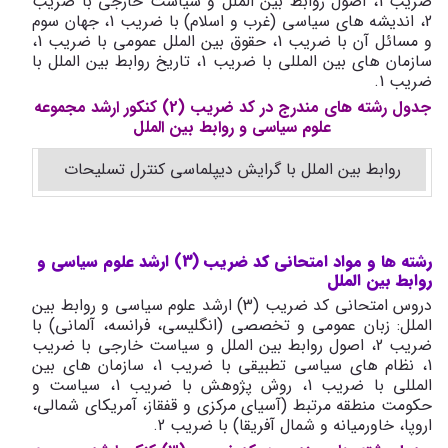
ضریب 1، اصول روابط بین الملل و سیاست خارجی با ضریب
2، اندیشه های سیاسی (غرب و اسلام) با ضریب 1، جهان سوم
و مسائل آن با ضریب 1، حقوق بین الملل عمومی با ضریب 1،
سازمان های بین المللی با ضریب 1، تاریخ روابط بین الملل با
ضریب 1.
جدول رشته های مندرج در کد ضریب (2) کنکور ارشد مجموعه
علوم سیاسی و روابط بین الملل
روابط بین الملل با گرایش دیپلماسی کنترل تسلیحات
رشته ها و مواد امتحانی کد ضریب (3) ارشد علوم سیاسی و
روابط بین الملل
دروس امتحانی کد ضریب (3) ارشد علوم سیاسی و روابط بین
الملل: زبان عمومی و تخصصی (انگلیسی، فرانسه، آلمانی) با
ضریب 2، اصول روابط بین الملل و سیاست خارجی با ضریب
1، نظام های سیاسی تطبیقی با ضریب 1، سازمان های بین
المللی با ضریب 1، روش پژوهش با ضریب 1، سیاست و
حکومت منطقه مرتبط (آسیای مرکزی و قفقاز، آمریکای شمالی،
اروپا، خاورمیانه و شمال آفریقا) با ضریب 2.