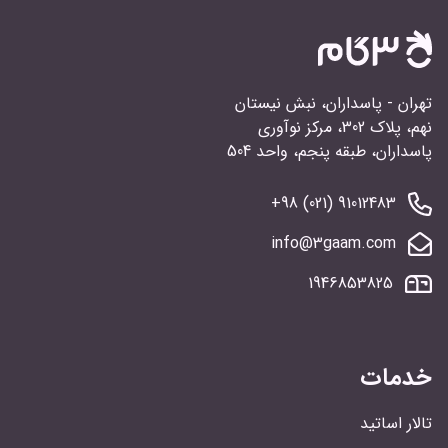
تهران - پاسداران، نبش نیستان
نهم، پلاک 302، مرکز نوآوری
پاسداران، طبقه پنجم، واحد 504
91012483 (021) 98+
info@3gaam.com
1946853825
خدمات
تالار اساتید