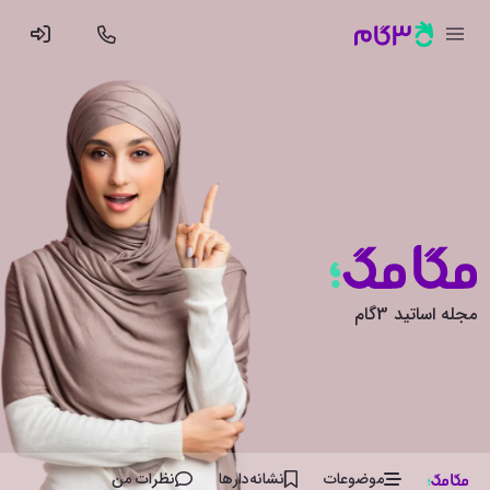
مجله اساتید 3گام
موضوعات
نشانه‌دار‌ها
نظرات من