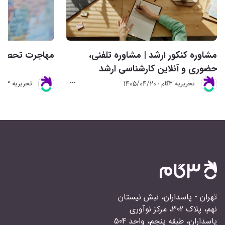
مشاوره کنکور ارشد | مشاوره تلفنی،
مهاجرت تحصیلی 
حضوری و آنلاین کارشناسی ارشد
1405/04/20
تحريريه 3گام
تحريريه 3گام
تهران - پاسداران، نبش نیستان
نهم، پلاک 302، مرکز نوآوری
پاسداران، طبقه پنجم، واحد 504