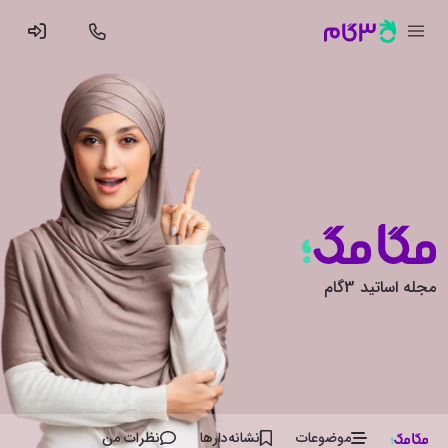
مجله اساتید 3گام
موضوعات
نشانه‌دار‌ها
نظرات من