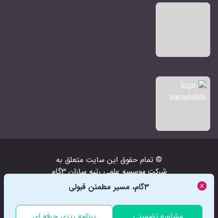
© تمام حقوق اين سايت متعلق به
شرکت‌
موسسه علمی رتبه سازان 3گام
است
3گام، مسیر مطمئن قبولی
مشاوره تضمینی
برنامه ریزی حرفه ای