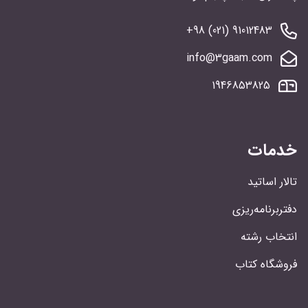
91012483 (021) 98+
info@3gaam.com
1946853825
خدمات
تالار اساتید
دفتربرنامه‌ریزی
انتخاب رشته
فروشگاه کتاب