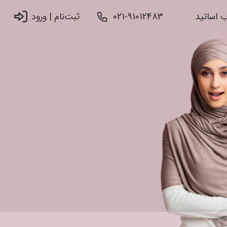
 اساتید
021-91012483
ثبت‌نام |‌ ورود