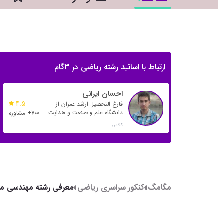
ارتباط با اساتید رشته ریاضی در 3گام
احسان ایرانی
4.5
فارغ التحصیل ارشد عمران از
دانشگاه علم و صنعت و هدایت
700+ مشاوره
بسیاری از رتبه های تک رقمی و
کلاس
دو رقمی
مگامگ
کنکور سراسری ریاضی
معرفی رشته مهندسی مکا