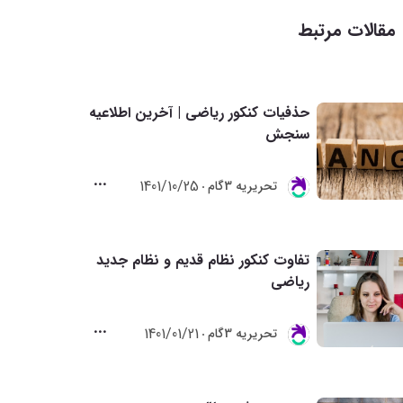
مقالات مرتبط
حذفیات کنکور ریاضی | آخرین اطلاعیه
سنجش
1401/10/25
تحريريه 3گام
تفاوت کنکور نظام قدیم و نظام جدید
ریاضی
1401/01/21
تحريريه 3گام