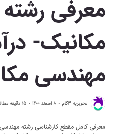
معرفی رشته 
مکانیک- درآمد
مهندسی مکا
تحريريه 3گام
8 اسفند 1400
15
دقیقه مطال
معرفی کامل مقطع کارشناسی رشته مهندسی م