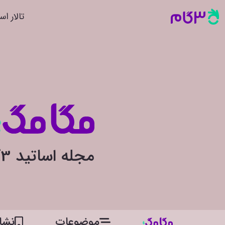
تالار اس
مجله اساتید 3گام
موضوعات
نشان