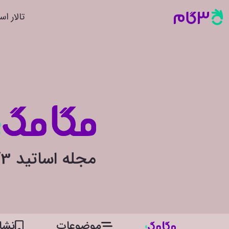
تالار اس
مجله اساتید 3گام
موضوعات
نشان