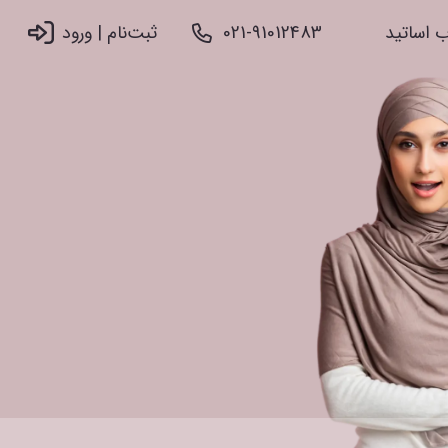
 اساتید
021-91012483
ثبت‌نام |‌ ورود