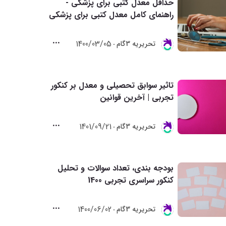
حداقل معدل کتبی برای پزشکی -
راهنمای کامل معدل کتبی برای پزشکی
1400/03/05
تحريريه 3گام
تاثیر سوابق تحصیلی و معدل بر کنکور
تجربی | آخرین قوانین
1401/09/21
تحريريه 3گام
بودجه بندی، تعداد سوالات و تحلیل
کنکور سراسری تجربی 1400
1400/06/02
تحريريه 3گام