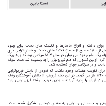
اپی
نسبتا پایین
ن رواج داشته و انواع ماساژها و تکنیک های دست برای بهبود
اران به کار می رفته است. مثلا بقراط در سال 460 قبل از میلاد مسیح از ماساژ، تکنیک‌های دست و هیدروتراپی برای
درمان بیماران بهره می برد. اما تولد فیزیوتراپی را به منزله یک علم جدید می توان در سال 1813 میلادی بود که پرهنریک
 کرد. اولین کشوری که علم فیزیولوژی را به رسمیت شناخت، سوئد
ج دادند و در سرتاسر جهان گسترده شد.
 برای تقویت عضلات وجود داشت که نمودی از دانش فیزیوتراپی
بود اما ورود رشته فیزیوتراپی در جایگاه یک علم به دهه 1340 باز می گردد. در این دهه گروهی از دانش آموختگان رشته
پی در ایران را پدید آوردند و بدین ترتیب رشته فیزیوتراپی وارد
ی طبیعی و جسمانی و تراپی به معنای درمانی تشکیل شده است.