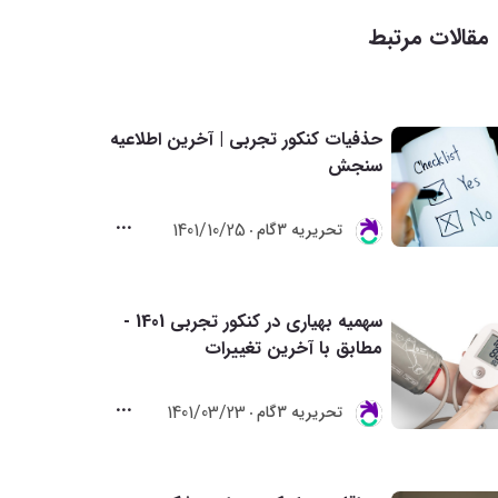
مقالات مرتبط
حذفیات کنکور تجربی | آخرین اطلاعیه
سنجش
1401/10/25
تحريريه 3گام
سهمیه بهیاری در کنکور تجربی 1401 -
مطابق با آخرین تغییرات
1401/03/23
تحريريه 3گام