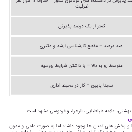
صد در صد پذیرش در دانشگاه های گوناگون کشور – حدودا 11 هزار نفر
ظرفیت
کمتر از یک درصد پذیرش
صد درصد – مقطع کارشناسی ارشد و دکتری
متوسط رو به بالا – با داشتن شرایط بورسیه
نسبتا پایین – کار در محیط اداری
د بهشتی، علامه طباطبایی، الزهرا، و فردوسی مشهد است
ی
ا و بخش های تمدن ها وجود داشته اما به صورت علمی و مدون
 وبر، و فردریک تیلور مبانی علم مدیریت دولتی را پایه ریزی