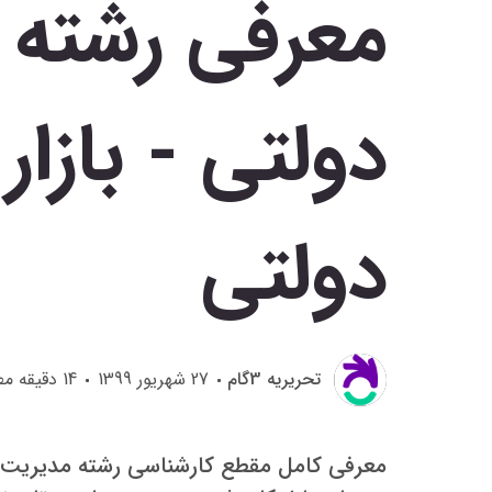
معرفی رشته 
دولتی - بازار
دولتی
تحريريه 3گام
27 شهریور 1399
14
دقیقه مط
معرفی کامل مقطع کارشناسی رشته مدیریت د