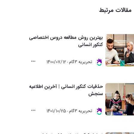
مقالات مرتبط
بهترین روش مطالعه دروس اختصاصی
کنکور انسانی
1400/07/12
تحريريه 3گام
حذفیات کنکور انسانی | آخرین اطلاعیه
سنجش
1401/10/25
تحريريه 3گام