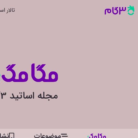
تالار اس
مجله اساتید 3گام
موضوعات
نشان