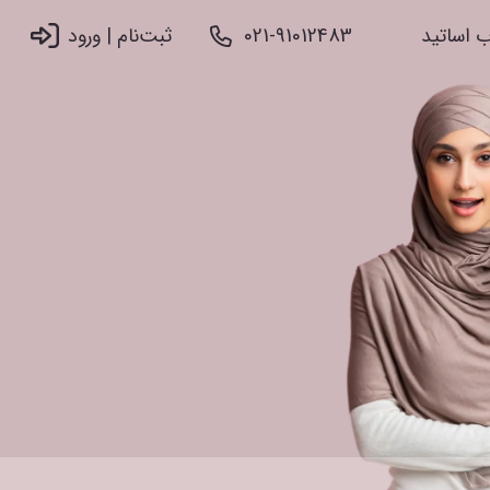
 اساتید
021-91012483
ثبت‌نام |‌ ورود