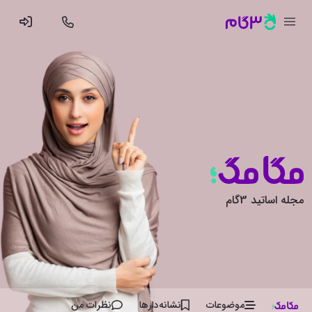
مجله اساتید 3گام
موضوعات
نشانه‌دار‌ها
نظرات من