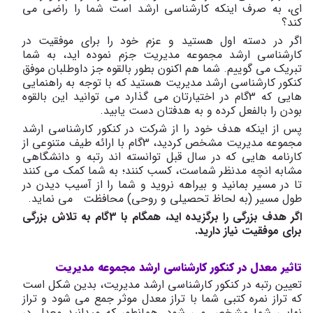
ای، به صرف اینکه کارشناسی ارشد است شما را راضی می
کند؟
اگر در دسته اول هستید و عزم خود را برای موفقیت در
کارشناسی ارشد مجموعه مدیریت جزم نموده اید، به شما
تبریک می گوییم. شما هم اکنون بطور بالقوه جز داوطلبان موفق
کنکور کارشناسی ارشد مدیریت هستید که با توجه به راهنمایی
هایی که 3گام در اختیارتان می گذارد می توانید این بالقوه
بودن را بالفعل کرده و به هدفتان دست یابید.
پس از اینکه هدف خود را از شرکت در کنکور کارشناسی ارشد
مجموعه مدیریت مشخص کردید، 3گام با ارائه طیف متنوعی از
کارنامه هایی که در سال قبل توانسته اند رتبه و دانشگاهی
مشابه انچه مدنظر شماست، کسب کنند؛ به شما کمک می کنند
تا در مسیر بمانید و بیراهه نروید و شما را از آسیب دیدن در
طول مسیر (به لحاظ تحصیلی و روحی) محافظت می نماید.
اگر هدف بزرگی را برگزیده اید، همگام با 3گام به تلاش بزرگی
برای موفقیت نیاز دارید.
تاثیر معدل در کنکور کارشناسی ارشد مجموعه مدیریت
تعیین رتبه در کنکور کارشناسی ارشد مدیریت، بدین شکل است
که تراز نمره کتبی شما با تراز معدل موثر جمع می شود و تراز
نهایی شما مشخص می شود. همانطور که می­دانید معدل در