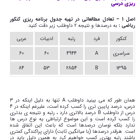
ریزی درسی
اصل 1
–
تعادل مطالعاتی در تهیه جدول برنامه ریزی کنکور
ریاضی
:
به درصدها و نتیجه 2 داوطلب زیر دقت کنید:
کنکور
فرد
رتبه
ادبیات
عربی
د
سراسری
A
4944
60
60
84
53
2854
B
1395
همان طور که می بینید داوطلب
A
تنها به دلیل اینکه در 3
درس، درصد پایین تری را کسب کرده است، علیرغم اینکه در 4
درس از داوطلب
B
درصد بالاتری دارد ، رتبه و نتیجه ی بدتری
را کسب کرده است و این موضوع ارتباطی یه نوع درس ها
ندارد بلکه نوسان درصدها است که باعث این اتفاق شده
است. هرقدر درصدها (با میانگین ثابت) دارای پراکندگی کمتری
باشند رتبه بهتری کسب خواهیم کرد به همین دلیل باید در