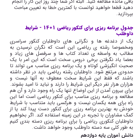
باقی مانده مطالعه کنید. البته اگر شما چند روز این کار را انجام
دهید قطعا خواهید توانست با کمترین خطا به تعیین مباحث
بپردازید.
جدول برنامه ریزی برای کنکور ریاضی 1401 - شرایط
داوطلب
یک از دغدغه ها و نگرانی های داوطلبان کنکور سراسری
ومخصوصا رشته ی ریاضی این است که نگران نرسیدن به
مطالب به واسطه ی تعداد کتاب ها و سرفصل های زیاد و
بعضا یاد نگرفتن برخی دروس سخت است.که این امر با یک
صحبت انگیزشی کوتاه و یک برنامه ریزی مناسب می تواند تا
حدودی مرتفع شود. داوطلبان رشته ریاضی باید در نظر داشته
باشند که فقط این شرایط سخت معطوف به آنها نیست و
هزاران هزار نفر دیگر این شرایط را دارند و نباید نا امید بشوند.
برای بیرون آمدن از این اوضاع تنها یک راه وجود دارد و آن هم
مطالعه و برنامه ریزی مناسب برای کنکور ریاضی است اما این
راه برای همه یکسان نیست و هرکسی باید متناسب با شرایط
خودش به بهترین برنامه ریزی برای کنکور دست پیدا کند یا از
کمک مشاوران با تجربه در این زمینه استفاده کند. اگر بخواهیم
داوطلبان کنکوری ریاضی را برای برنامه ریزی دسته بندی کنیم
به طور کلی سه دسته داوطلب وجود خواهد داشت.
دانش آموزان پایه دوازدهم