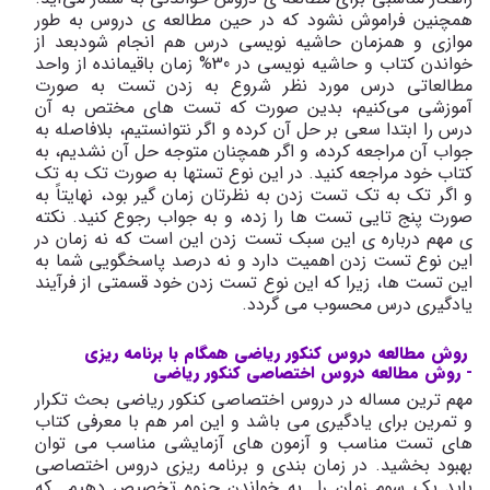
همچنین فراموش نشود که در حین مطالعه ی دروس به طور
موازی و همزمان حاشیه نویسی درس هم انجام شود
بعد از
خواندن کتاب و حاشیه نویسی در 30% زمان باقیمانده از واحد
مطالعاتی درس مورد نظر شروع به زدن تست به صورت
آموزشی می‌کنیم، بدین صورت که تست های مختص به آن
درس را ابتدا سعی بر حل آن کرده و اگر نتوانستیم، بلافاصله به
جواب آن مراجعه کرده، و اگر همچنان متوجه حل آن نشدیم، به
کتاب خود مراجعه کنید. در این نوع تستها به صورت تک به تک
و اگر تک به تک تست زدن به نظرتان زمان گیر بود، نهایتاً به
صورت پنج تایی تست ها را زده، و به جواب رجوع کنید. نکته
ی مهم درباره ی این سبک تست زدن این است که نه زمان در
این نوع تست زدن اهمیت دارد و نه درصد پاسخگویی شما به
این تست ها، زیرا که این نوع تست زدن خود قسمتی از فرآیند
یادگیری درس محسوب می گردد.
روش مطالعه دروس کنکور ریاضی همگام با برنامه ریزی
-
روش مطالعه دروس اختصاصی کنکور ریاضی
مهم ترین مساله در دروس اختصاصی کنکور ریاضی بحث تکرار
و تمرین برای یادگیری می باشد و این امر هم با معرفی کتاب
های تست مناسب و آزمون های آزمایشی مناسب می توان
بهبود بخشید. در زمان بندی و برنامه ریزی دروس اختصاصی
باید یک سوم زمان را به خواندن جزوه تخصیص دهیم که