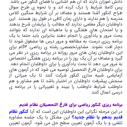
دانش آموزان دارند که آن هم آشنایی با فضای کنکور می باشد.
پس کاملا شرایط را درک کرده اند و با نحوه ی طرح سوال
طراح کنکور آشنا هستند و مضاف بر آن شرایط سنگین کلاس
مدرسه را هم ندارند و دارای زمان کافی در طول روز هستند. این
داوطلبان دیگر معلمی ندارند که مطالب را برایشان شرح بدهند
و یا امتحان های هفتگی و یا ماهیانه ای ندارند که بتوانند
بحث مرور و یادآوری را انجام دهند بنابراین باید حتما با یک
برنامه ریزی درست به مطالعه و مرور درس ها مشغول شوند تا
دچار افت نشوند. مشاورتخصصی رشته ی ریاضی 3گام برای
این داوطلبان زمان های مرور روزانه در برنامه ریزی در نظر می
گیرد و مضاف بر آن یک روز را در برنامه ریزی هفتگی اختصاص
به مرور می دهد تا بحث یادآوری را برای داوطلبان انجام دهد.
برای داوطلبان فارغ التحصیل توصیه می شود که در آزمون های
آزمایشی شبیه سازی کنکور شرکت کنند تا یک میزانی از
سنجش پیشرفت داوطلبان در اختیار باشد تا هم مشاور و هم
داوطلب شرایط داوطلب را ببیند و تغییراتی را در برنامه ی
درسی اعمال کنند.
برنامه ریزی کنکور ریاضی برای فارغ التحصیلان نظام قدیم
در این مرحله نگرانی این داوطلبان این است که آیا
کنکور نظام
قدیم بدهم یا نظام جدید؟
این مشکل با یک جلسه مشاوره
تلفنی و با یک آزمون تعیین سطح حل می شود. آزمون تعیین