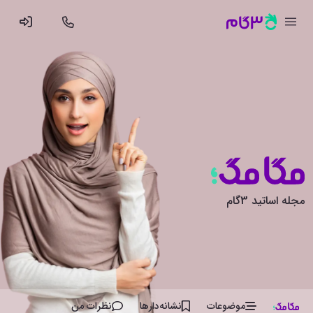
مجله اساتید 3گام
موضوعات
نشانه‌دار‌ها
نظرات من