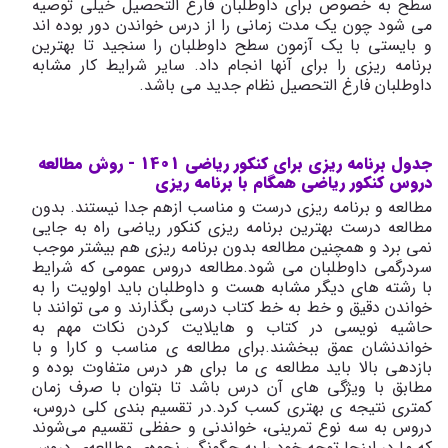
سطح به خصوص برای داوطلبان فارغ التحصیل خیلی توصیه
می شود چون یک مدت زمانی را از درس خواندن دور بوده اند
و بایستی با یک آزمون سطح داوطلبان را سنجید تا بهترین
برنامه ریزی را برای آنها انجام داد. سایر شرایط کار مشابه
داوطلبان فارغ التحصیل نظام جدید می باشد.
جدول برنامه ریزی برای کنکور ریاضی 1401 - روش مطالعه
دروس کنکور ریاضی همگام با برنامه ریزی
مطالعه و برنامه ریزی درست و مناسب ازهم جدا نیستند. بدون
مطالعه درست بهترین برنامه ریزی کنکور ریاضی راه به جایی
نمی برد و همچنین مطالعه بدون برنامه ریزی هم بیشتر موجب
سردرگمی داوطلبان می شود.مطالعه دروس عمومی که شرایط
با رشته های دیگر مشابه هست و داوطلبان باید اولویت را به
خواندن دقیق و خط به خط کتاب درسی بگذارند و می توانند با
حاشیه نویسی در کتاب و هایلایت کردن نکات مهم به
خواندنشان عمق ببخشند.
برای مطالعه ی مناسب و کارا و با
بازدهی بالا باید مطالعه ی ما برای هر درس متفاوت بوده و
مطابق با ویژگی های آن درس باشد تا بتوان با صرف زمان
کمتری نتیجه ی بهتری کسب کرد
.
در تقسیم بندی کلی دروس،
دروس به سه نوع تمرینی، خواندنی و حفظی تقسیم می‌شوند
که ما در اینجا توجه خود را به چگونگی نحوه‌ی مطالعه‌ی دروس