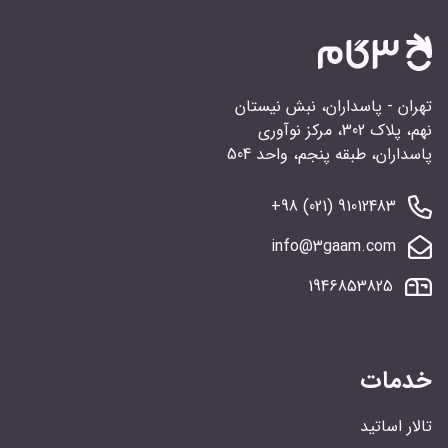
تهران - پاسداران، نبش نیستان
نهم، پلاک 302، مرکز نوآوری
پاسداران، طبقه پنجم، واحد 504
91012483 (021) 98+
info@3gaam.com
1946853825
خدمات
تالار اساتید