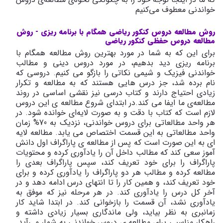
خواندنی معطوف می‌کنیم
روش مطالعه دروس کنکور ریاضی همگام با برنامه ریزی -
روش
مطالعه دروس حفظی کنکور ریاضی
برای این که به شما در مورد بهترین روش مطالعه همگام با
برنامه ریزی دید بدهیم، در مورد دروس دینی و مطالب
خواندنی فیزیک و شیمی نکاتی را بازگو می کنیم. دروسی که
نام برده شد، جز درس هایی هستند که به مطالعه و تکرار
زیادی احتیاج دارند و کتاب درسی نیز نقشی اساسی در روند
مطالعه‌ی ما ایفا می کند.
در ابتدای شروع مطالعه ی این دروس
لازم است که کتاب با دقت و به صورت لایه‌ای خوانده شود. در
هر واحد مطالعاتی برای دروس خواندنی، نزدیک به 70% زمان
واحد مطالعاتی به این قسمت اختصاص می یابد. مطالعه لایه
ای به این صورت است که پس از مطالعه ی پاراگراف اول دانش
آموز سعی کند که مطالب داخل آن را یادآوری کرده و محتویات
پاراگراف را برای خود تعریف کند، سپس پاراگراف بعدی را
مطالعه کرده و مطالب هر دو پاراگراف را یادآوری کرده و برای
خود تعریف کند، و همین کار را تا انتهای درس ادامه دهد و در
آخر کل درس را یادآوری کند. در هر مرحله نیز که موفق به
یادآوری نشد، آن قسمت را بازخوانی کند. در ابتدا شاید کار
زمانبری به نظر بیاید، ولی ماندگاری بسیار زیادی داشته و
راهکار مناسبی برای مطالعه ی دروس خواندنی به شمار می‌آید.