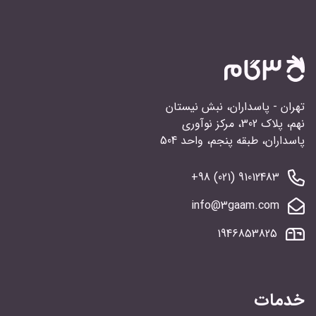
تهران - پاسداران، نبش نیستان
نهم، پلاک 302، مرکز نوآوری
پاسداران، طبقه پنجم، واحد 504
91012483 (021) 98+
info@3gaam.com
1946853825
خدمات