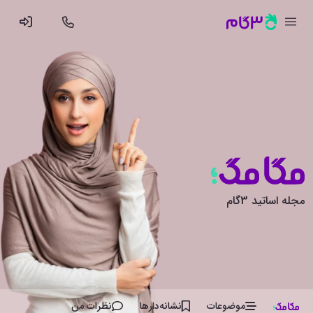
مجله اساتید 3گام
موضوعات
نشانه‌دار‌ها
نظرات من