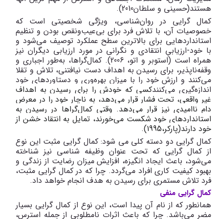
هستند(حسینی و سلطان2010).
کمال گرایی در روان‌شناسی، ویژگی شخصیتی است که
خصوصیات آن، با تلاش فرد برای بی‌عیب‌ونقص بودن و تنظیم
استانداردهایی برای بالاترین سطح عملکرد توصیف می‌شود و
با خود-ارزیابیِ انتقادی و نگرانی در مورد ارزیابی دیگران نیز
همراه است (استوبر و اتو، 2006). کمال‌گراها، به‌طور اجباری و
وقفه‌ناپذیر، برای رسیدن به اهداف دست نیافتنی، تلاش و تقلا
می‌کنند و ارزش خود را با میزان بهره‌وری و دستاوردهای خود
اندازه‌گیری می‌کنند
کسی که خودش را برای رسیدن به اهداف
غیر واقعی، تحت فشار قرار می‌دهد، به ناچار خود را در معرضِ
دامِ ناامیدی نیز قرار می‌دهد. وقتی کمال‌گراها در رسیدن به
استانداردهای خود شکست می‌خورند، تمایل به انتقاد خشن از
خود دارند(پارکر،1995).
کمال گرایی دو دسته کلی می شود: کمال‌ گرایی مثبت
این نوع
از کمال‌ گرایی که تحت عنوان وظیفه شناسی نیز شناخته
می‌شود، باعث ایجاد انگیزه، افزایش میزان رضایت از زندگی و
بهبود کیفیت کاری افراد می‌گردد. چرا که در کمال‌ گرایی مثبت،
فرد تلاش مستمری برای رسیدن به هدف انجام خواهد‌ داد.
کمال‌ گرایی منفی
همانطور که از نام آن پیدا است، این نوع از کمال‌ گرایی بسیار
مضر می‌باشد. چرا که باعث اثرات نامطلوبی از جمله استرس،