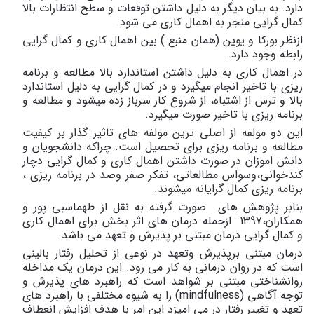
دارد. به بیان دیگر به دلیل داشتن توقعات و سطح انتظارات بالا
کمال گرایی منجر به اهمال کاری می شود.
ازنظر بورکا و یوین (همان منبع ) بین اهمال کاری و کمال گرایی
رابطه وجود دارد.
در اهمال کاری به دلیل داشتن استاندارد بالا مطالعه و برنامه
ریزی با تاخیر انجام میگیرد و در کمال گرایی به دلیل استاندارد
بالا و ترس از اشتباه، از شروع کار سرباز زده میشود و مطالعه و
برنامه ریزی با تاخیر صورت میگیرد.
این دو مولفه از اصلی ترین مولفه های تاثیر گذار بر کیفیت
مطالعه و برنامه ریزی برای تحصیل است. چراکه دانشجویان و
دانش اموزان در صورت داشتن اهمال کاری و کمال گرایی دچار
کندخوانی،وسواس مطالعاتی، تفکر صفر وصد در برنامه ریزی ،
برنامه ریزی کمال گرایانه میشوند.
بنابر پژوهش های صورت گرفته به نقل از طهماسبی پور و
همکاران،1397 ازجمله درمان های اثر بخش برای اهمال کاری
و کمال گرایی درمان مبتنی بر پذیرش و تعهد می باشد.
درمان مبتنی برپذیرش وتعهد در نوعی از تحلیل رفتار بالینی
است که در روان درمانی به کار می رود. این درمان یک مداخله
روانشناختی مبتنی بر شواهد است که راهبرد های پذیرش و
توجه آگاهی (mindfulness) را به شیوه مختلفی با راهبرد های
تعهد و تغییر رفتار در می امیزد این امر با هدف افزایش انعطاف