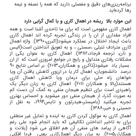
برنامه‌ریزی‌های دقیق و مفصلی دارید که همه را نصفه و نیمه
رها کرده‌اید.
این موارد بالا ریشه در اهمال کاری و یا کمال گرایی دارد
اهمال کاری مفهومی است که برای ما تاحدی آشنا است و همه
افراد مقداری از ان را در زندگی تجربه کرده اند اهمال کاری
باعث ایجاد اختلال در عملکرد میشود(اکبری،1390). واژه اهمال
کاری مترادف تنبلی ،سستی ، و به تعویق انداختن است(الیس
و نان، ترجمه فرجاد،1382). اهمال کاری به عنوان یکی از
مشکلات رفتاری متداول و رایج در جوامع امروزی است که از ان
بسیار یاد میشود(ذاکری و همکاران،2013). بر اساس نتایج 90
درصد دانشجویان، اهمال کار یا در ارزوی کاهش یافتن آن ویا
خواهان راه حلی برای درمان ویا کاهش اهمال کاری
هستند(پالا و همکاران 2011). اهمال کاری به زبان دیگر یک
راهبردی است برای تنظیم هیجان منفی به کمک آن دست کم
به صورت گذرا، از هیجان منفی دور میشوید و احساس بهتری
تجربه میکنید (بامیستر،هیدرتون و تایس1994، به نقل از
حسینی و خیر،1388).
اهمال کاری به موکول کردن کاری به اینده و تمایل غیر منطقی
برای به تاخیر انداختن تکالیفی که باید انجام شود علی رغم
آگاهی از پیامد های منفی آن هم اطلاق می شود (بلانت و
همکاران2005). به بیان دیگر اهمال‌کاری یعنی فردا افکنی