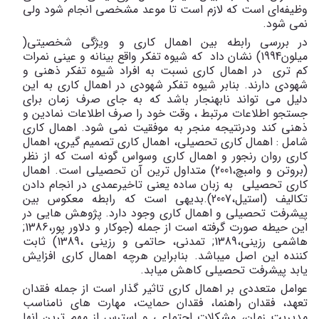
وظیفه‌ای است که لازم است تا موعد مشخصی انجام شود ولی
نمی شود.
در بررسی رابطه بین اهمال کاری و ویژگی شخصیتی(
میلون1994) نشان داد که شیوه تفکر واقع بینانه و عینی نمرات
کم تری در اهمال کاری نسبت به افراد شیوه تفکر ذهنی و
شهودی دارند. بنابر شیوه تفکر شهودی در اهمال کاری به این
دلیل می تواند نابهنجار باشد که به جای صرف زمان برای
جستجو اطلاعات مرتبط ، وقت خود را صرف اطلاعات نمادین و
ذهنی کند ودرنتیجه منجر به موفقیت نمی شود. اهمال کاری
شامل : اهمال کاری تحصیلی، اهمال کاری تصمیم گیری، اهمال
کاری روان رنجور و اهمال کاری وسواس گونه است که از نظر
(بروتن و وامبچ،2001) متداول ترین آن تحصیلی است. اهمال
کاری تحصیلی به زبان ساده یعنی تاخیرعمدی در انجام دادن
تکالیف (استیل،2007).بدیهی است که رابطه معکوس بین
پیشرفت تحصیلی و اهمال کاری وجود دارد. پژوهش هایی در
این حیطه صورت گرفته است از جمله (جوکار و دلاور پور،1386;
هاشمی رزینی،1389; تمدنی، حاتمی و رزینی ،1389) ثابت
کننده این اصل میباشد. بنابراین هرچه اهمال کاری افزایش
یابد پیشرفت تحصیلی کاهش میابد.
عوامل متعددی بر اهمال کاری تاثیر گذار است از جمله فقدان
تعهد، فقدان راهنما، فقدان حمایت، مهارت های نامناسب
مدیریت زمان، مشکلات اجتماعی و استرس از مهم ترین انها