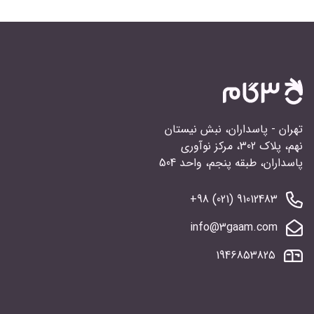
تهران - پاسداران، نبش نیستان
نهم، پلاک 302، مرکز نوآوری
پاسداران، طبقه پنجم، واحد 504
91012483 (021) 98+
info@3gaam.com
1946853825