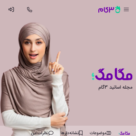
مجله اساتید 3گام
موضوعات
نشانه‌دار‌ها
نظرات من