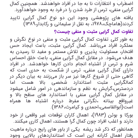
اضطراب و انتظارات نا به جا در افراد خواهد‌شد. همچنین کمال‌
گرایی منفی، ترس از طرد شدن را در فرد به وجود خواهد‌آورد.
یافته های پژوهشی وجود این دو نوع کمال گرایی تایید
کردند(هاماچک،1978، به نقل از سلیمانی و رکابدار،1389)
تفاوت کمال گرایی مثبت و منفی چیست؟
به طور کلی تفاوت کمال‌ گرایی مثبت و منفی در نوع نگرش و
عملکرد افراد می‌باشد. کمال‌ گرایی مثبت، باعث ایجاد حس
افتخار، مسئولیت پذیری و تلاش مستمر و مفید تا رسیدن به
هدف می‌شود. در مقابل کمال‌ گرایی منفی، باعث خلق احساس
شرم و ترس از اشتباه انجام دادن کارها خواهد‌شد. در افراد
دارای کمال‌ گرایی منفی، ترس از شکست به حدی است که
گاهی حتی از شروع کارها نیز سر باز می‌زنند به بیان دیگر در
کمالگرایی مثبت استاندارد شخصی بالا هست اما
دردسترس،گرایش به نظم و سازماندهی در امور شامل میشود
در مقابل کمال گرایی منفی با استاندارد های سظح بالا و
غیرواقع بینانه ،نگرانی مفرط درباره اشتباه ها همراه
است(ابوالقاسمی،احمدی و کیامرث،1386).
بورکا و بوئن (1983)، اهمال کاران توقعات غیر واقعی از خود
دارند و اغلب افراد چون کمال گرا هستند، اهمال کاری میکنند.
همانطور که ذکر شد ریشه یکی از باور های رایج درباره ماهیت
رفتار اهمال کارانه این است ک استانداردهای بالایی وجود