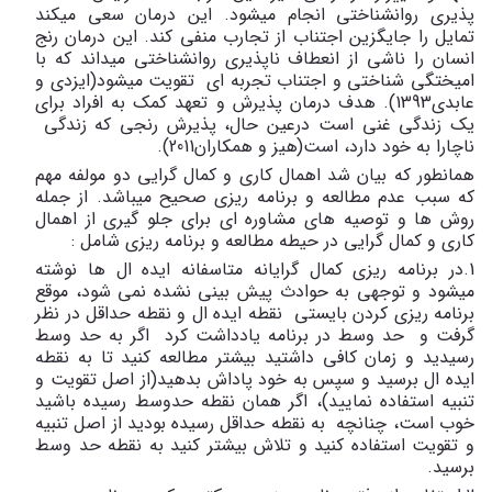
پذیری روانشناختی انجام میشود. این درمان سعی میکند
تمایل را جایگزین اجتناب از تجارب منفی کند. این درمان رنج
انسان را ناشی از انعطاف ناپذیری روانشناختی میداند که با
امیختگی شناختی و اجتناب تجربه ای تقویت میشود(ایزدی و
عابدی1393). هدف درمان پذیرش و تعهد کمک به افراد برای
یک زندگی غنی است درعین حال، پذیرش رنجی که زندگی
ناچارا به خود دارد، است(هیز و همکاران2011).
همانطور که بیان شد اهمال کاری و کمال گرایی دو مولفه مهم
که سبب عدم مطالعه و برنامه ریزی صحیح میباشد. از جمله
روش ها و توصیه های مشاوره ای برای جلو گیری از اهمال
کاری و کمال گرایی در حیطه مطالعه و برنامه ریزی شامل :
1.در برنامه ریزی کمال گرایانه متاسفانه ایده ال ها نوشته
میشود و توجهی به حوادث پیش بینی نشده نمی شود، موقع
برنامه ریزی کردن بایستی نقطه ایده ال و نقطه حداقل در نظر
گرفت و حد وسط در برنامه یادداشت کرد اگر به حد وسط
رسیدید و زمان کافی داشتید بیشتر مطالعه کنید تا به نقطه
ایده ال برسید و سپس به خود پاداش بدهید(از اصل تقویت و
تنبیه استفاده نمایید)، اگر همان نقطه حدوسط رسیده باشید
خوب است، چنانچه به نقطه حداقل رسیده بودید از اصل تنبیه
و تقویت استفاده کنید و تلاش بیشتر کنید به نقطه حد وسط
برسید.