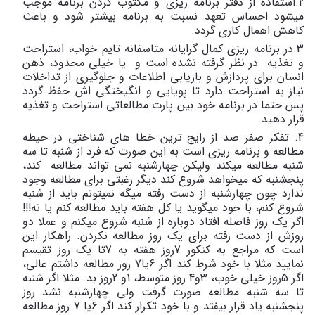
2.استفاده از دفتر برنامه ریزی و مکتوب کردن برنامه موجب
میشود احساس تعهد نسبت به برنامه بیشتر شود و باعث
کاهش اهمال کاری گردد.
3.در برنامه ریزی کمال گرایانه متاسفانه تایم خواب، استراحت
و تغذیه در نظر گرفته نشده است و یا خیلی محدود، ذهن
انسان برای پردازش و بازیابی اطلاعات و جلوگیری از تداخلات
نیاز به استراحت دارد تا پویایی و انگیختگی اش حفظ گردد
پس حتما در برنامه خود بین پارت مطالعاتی استراحت و تغذیه
قرار دهید.
4. تفکر صفر صد از رایج ترین خطا های شناختی در حیطه
مطالعه و برنامه ریزی است به این صورت که فرد از شنبه تا سه
شنبه مطالعه میکند ولیکن چهارشنبه نمی تواند مطالعه کند،
پنجشنبه که میخواهد شروع کند دیگر رغبتی برای مطالعه وجود
ندارد چون چهارشنبه از دست رفته میگه نمیتونم باید از شنبه
شروع کنم، با خود میگوید یا کل هفته باید مطالعه کنم یا نه!!!
اگر یک روز فاصله افتاد دوباره از شنبه شروع میکنم و عملا دو
روزش از دست رفته برای یک روز مطالعه نکردن. راهکار این
است که مراجع به کنکور 7روز هفته به 7تا یک روز تقیسم
نمایید مثلا با خود شرط کند اگر 6یا7 روز مطالعه داشتم عالی،
اگر 5روز خیلی خوب، 3و4 روز متوسط، 1و 2روز بد. مثلا اگر شنبه
تا سه شنبه مطالعه صورت گرفت ولی چهارشنبه نشد روز
پنجشنبه یاد قرار بیفتد و با خود تکرار کند اگر 6یا 7 روز مطالعه