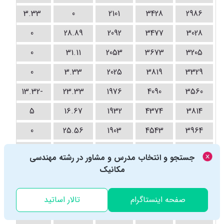
3.33
0
2101
3428
2986
0
28.89
2092
3477
3028
0
31.11
2053
3673
3205
0
3.33
2025
3819
3329
-13.32
23.33
1976
4090
3560
5
16.67
1932
4374
3814
0
25.56
1903
4543
3964
0
24.44
1890
4636
4045
جستجو و انتخاب مدرس و مشاور در رشته مهندسی
4430
5063
1822
مکانیک
5.56
3.33
0
1.11
1798
5211
4561
صفحه اینستاگرام
تالار اساتید
-1.66
0
1786
5283
4623