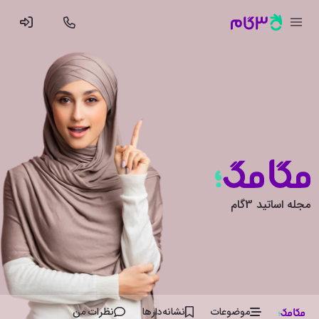
مجله اساتید 3گام
موضوعات
نشانه‌دار‌ها
نظرات من