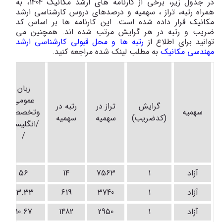
در جدول زیر، برخی از کارنامه های ارشد مکانیک 1404، به
همراه رتبه، تراز ، سهمیه و درصدهای دروس کارشناسی ارشد
مکانیک قرار داده شده است. این کارنامه ها بر اساس کد
ضریب و رتبه در هر گرایش مرتب شده اند. همچنین می
توانید برای اطلاع از
رتبه ها و محل قبولی کارشناسی ارشد
مهندسی مکانیک
به مطلب لینک شده مراجعه کنید.
زبان
عمومي
گرایش
تراز در
رتبه در
سهمیه
وتخصصي
(کدضریب)
سهمیه
سهمیه
/انگليسي
/
آزاد
1
7563
14
56
آزاد
1
3740
619
13.33
آزاد
1
2950
1482
10.67