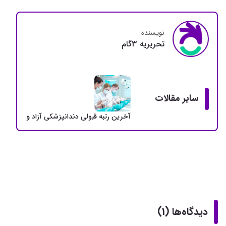
نویسنده
تحريريه 3گام
سایر مقالات
آخرین رتبه قبولی دندانپزشکی آزاد و دولتی + سهمی
دیدگاه‌ها (1)