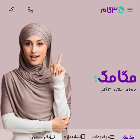
مجله اساتید 3گام
موضوعات
نشانه‌دار‌ها
نظرات من