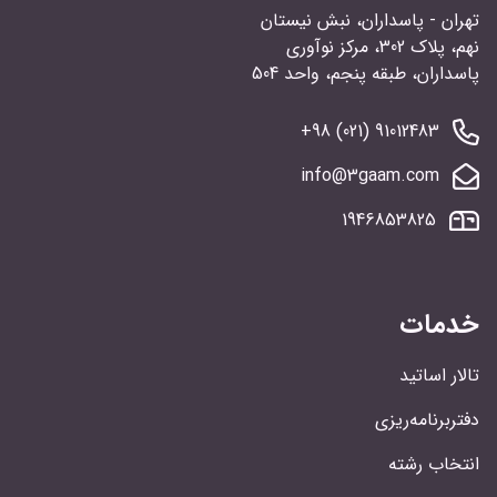
تهران - پاسداران، نبش نیستان
نهم، پلاک 302، مرکز نوآوری
پاسداران، طبقه پنجم، واحد 504
91012483 (021) 98+
info@3gaam.com
1946853825
خدمات
تالار اساتید
دفتربرنامه‌ریزی
انتخاب رشته