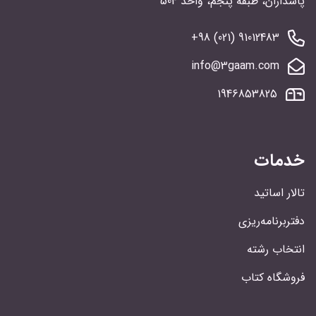
پاسداران، طبقه پنجم، واحد 504
91012483 (021) 98+
info@3gaam.com
1946853825
خدمات
تالار اساتید
دفتربرنامه‌ریزی
انتخاب رشته
فروشگاه کتاب