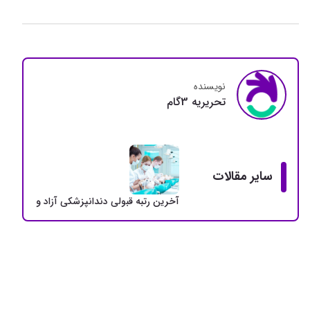
نویسنده
تحريريه 3گام
سایر مقالات
آخرین رتبه قبولی دندانپزشکی آزاد و دولتی + سهمی