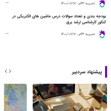
1400/07/12
تحريريه 3گام
بودجه بندی و تعداد سوالات درس ماشین های الکتریکی در
کنکور کارشناسی ارشد برق
1400/07/12
تحريريه 3گام
پیشنهاد سردبیر