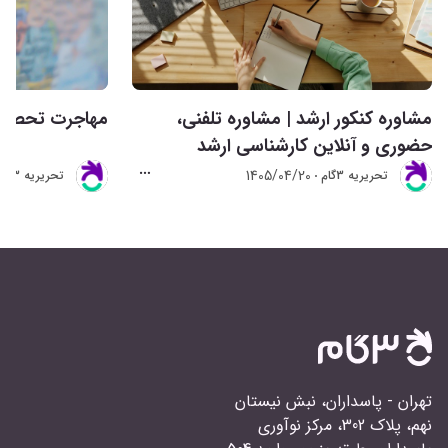
مشاوره کنکور ارشد | مشاوره تلفنی،
مهاجرت تحصیلی 
حضوری و آنلاین کارشناسی ارشد
1405/04/20
تحريريه 3گام
تحريريه 3گام
تهران - پاسداران، نبش نیستان
نهم، پلاک 302، مرکز نوآوری