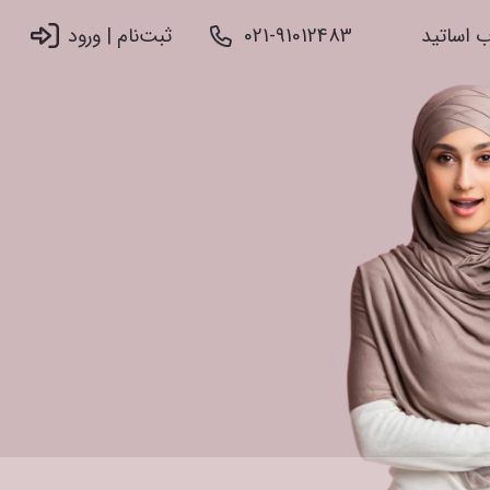
 اساتید
021-91012483
ثبت‌نام |‌ ورود