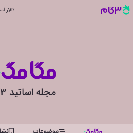
تالار اس
مجله اساتید 3گام
موضوعات
نشان