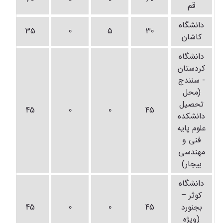
قم
دانشگاه
35
0
5
30
کاشان
دانشگاه
کردستان
- سنندج
(محل
تحصیل
45
0
0
45
دانشکده
علوم پایه
فنی و
مهندسی
بیجار)
دانشگاه
کوثر –
بجنورد
45
0
0
45
(ویژه