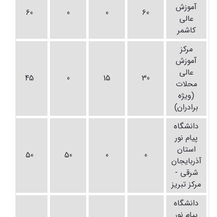
آموزش
60
0
0
60
عالی
کاشمر
مرکز
آموزش
عالی
45
0
15
30
محلات
(ویژه
برادران)
دانشگاه
پیام نور
استان
50
50
0
0
آذربایجان
شرقی -
مرکز تبریز
دانشگاه
پیام نور