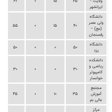
ولایت -
45
15
0
60
ایرانشهر
دانشگاه
ولی عصر
55
0
15
40
(عج) –
رفسنجان
دانشگاه
50
0
0
50
یزد
دانشکده
ریاضی و
30
0
0
30
کامپیوتر
خوانسار
مجتمع
آموزش
35
10
0
45
عالی بم
مرکز