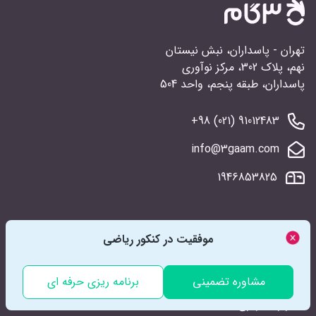
تهران - پاسداران، نبش نیستان
نهم، پلاک 302، مرکز نوآوری
پاسداران، طبقه پنجم، واحد 504
91012483 (021) 98+
info@3gaam.com
1946853825
خدمات
موفقیت در کنکور ریاضی
تالار اساتید
مشاوره تضمینی
برنامه ریزی حرفه ای
دفتربرنامه‌ریزی