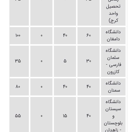
تحصیل
واحد
کرج)
دانشگاه
100
0
40
60
دامغان
دانشگاه
سلمان
35
0
5
30
فارسی -
کازرون
دانشگاه
80
0
40
40
سمنان
دانشگاه
سیستان
و
40
15
0
55
بلوچستان
- زاهدان