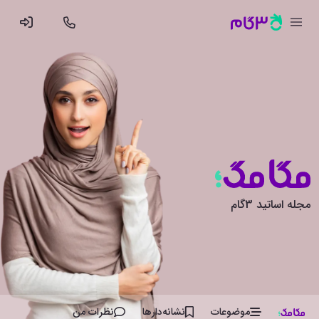
مجله اساتید 3گام
موضوعات
نشانه‌دار‌ها
نظرات من