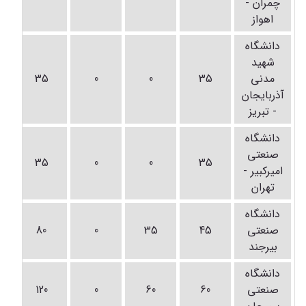
چمران -
اهواز
دانشگاه
شهید
مدنی
35
0
0
35
آذربایجان
- تبریز
دانشگاه
صنعتی
35
0
0
35
امیرکبیر -
تهران
دانشگاه
صنعتی
45
35
0
80
بیرجند
دانشگاه
صنعتی
60
60
0
120