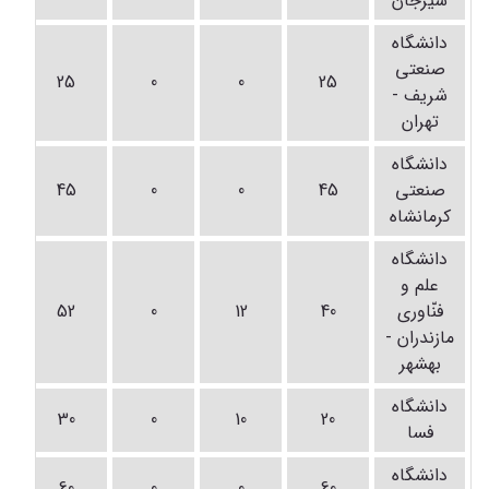
سیرجان
دانشگاه
صنعتی
25
0
0
25
شریف -
تهران
دانشگاه
صنعتی
45
0
0
45
کرمانشاه
دانشگاه
علم و
فنّاوری
40
12
0
52
مازندران -
بهشهر
دانشگاه
30
0
10
20
فسا
دانشگاه
60
0
0
60