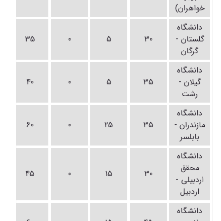
خواهران)
دانشگاه
گلستان -
30
5
0
35
گرگان
دانشگاه
گیلان -
35
5
0
40
رشت
دانشگاه
مازندران -
35
25
0
60
بابلسر
دانشگاه
محقق
45
0
15
30
اردبیلی -
اردبیل
دانشگاه