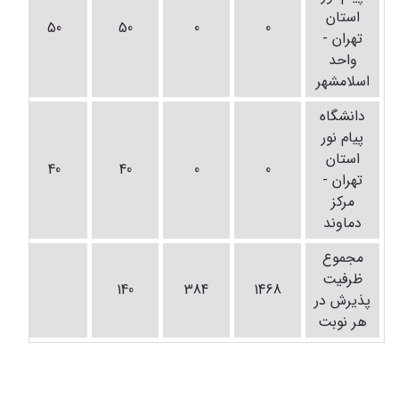
استان
50
50
0
0
تهران -
واحد
اسلامشهر
دانشگاه
پیام نور
استان
40
40
0
0
تهران -
مرکز
دماوند
مجموع
ظرفیت
140
384
1468
پذیرش در
هر نوبت