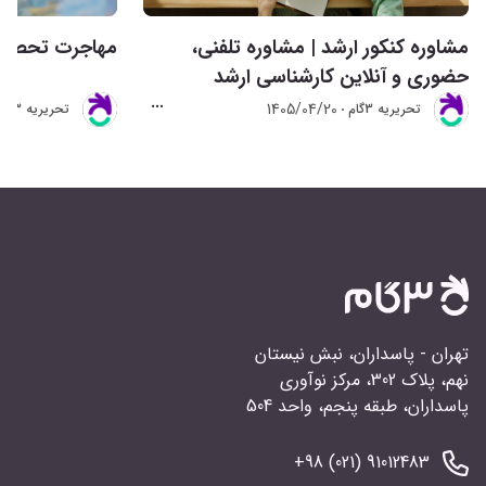
مشاوره کنکور ارشد | مشاوره تلفنی،
مهاجرت تحصیلی 
حضوری و آنلاین کارشناسی ارشد
1405/04/20
تحريريه 3گام
تحريريه 3گام
تهران - پاسداران، نبش نیستان
نهم، پلاک 302، مرکز نوآوری
پاسداران، طبقه پنجم، واحد 504
91012483 (021) 98+