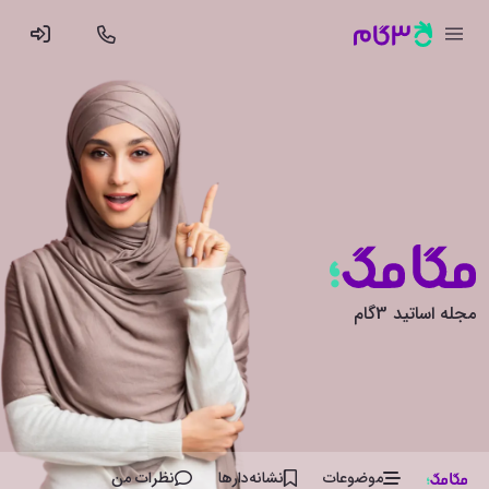
مجله اساتید 3گام
موضوعات
نشانه‌دار‌ها
نظرات من