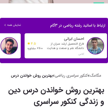
ارتباط با اساتید رشته ریاضی در 3گام
نمایش همه
احسان ایرانی
4.5
فارغ التحصیل ارشد عمران از
دانشگاه علم و صنعت و هدایت
700+ مشاوره
بسیاری از رتبه های تک رقمی و
کلاس
دو رقمی
مگامگ
کنکور سراسری ریاضی
بهترین روش خواندن درس
دین و زندگی کنکور
سراسری
بهترین روش خواندن درس دین
و زندگی کنکور سراسری