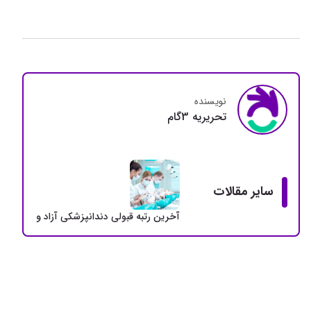
نویسنده
تحريريه 3گام
سایر مقالات
آخرین رتبه قبولی دندانپزشکی آزاد و دولتی + سهمی