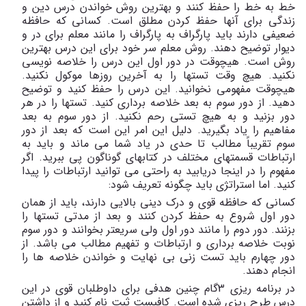
خط به خط را حفظ کنند و بهترین روش خواندن درس دین و
زندگی برای آنها حفظ کردن مطلق است. کسانی که حافظه
ضعیفی دارند باید پارگراف به پارگراف را مانند معلم برای در و
دیوار توضیح دهند. روش معلم سر خود برای این درس بهترین
روش است. هیچوقت در دور اول این درس را خلاصه نویسی
نکنید. هیچ وقت تستها را به آخرین روزها موکول نکنید.
هیچوقت مفهومی نخوانید. این درس را حفظ کنید و توضیح
دهید. از دور سوم به بعد خلاصه برداری کنید. تستها را در هر
دور بزنید و به هیچ تستی رحم نکنید. از دور سوم به بعد
مفاهیم را یاد بگیرید. دلیل این امر این است که بعد از دور
سوم تقریباً مطالب تا حدی در یاد شما می ماند و باید به
ارتباطات قسمتهای مختلف در کتابهای گوناگون پی ببرید. اگر
مفهوم را در اینجا دریابید به راحتی می توانید ارتباطات را پیدا
کنید. اما استراتژی باید چگونه تعریف شود:
کسانی که حافظه قوی و درک دینی بالایی دارند، باید از همان
دور اول شروع به حفظ کردن کنند و بعد از مدتی تستها را
بزنند. دور دوم را مانند دور اول ولی سریعتر بخوانند و دور سوم
نوبت خلاصه برداری و ارتباطات و تفهیم مطالب می باشد. از
دور چهارم باید تست زنی بی نهایت و خواندن خلاصه ها را
انجام دهند.
در برنامه ریزی 3گام چنین هدفی برای داوطلبان قوی در این
درس طرح ریزی شده است. کافیست ثبت نام کنید و از داشتن