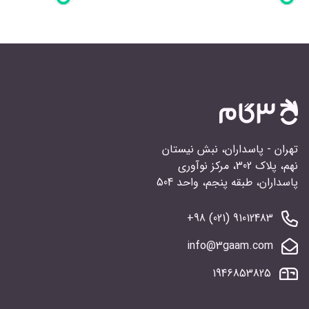
تهران - پاسداران، نبش نیستان
نهم، پلاک 302، مرکز نوآوری
پاسداران، طبقه پنجم، واحد 504
91012483 (021) 98+
info@3gaam.com
1946853825