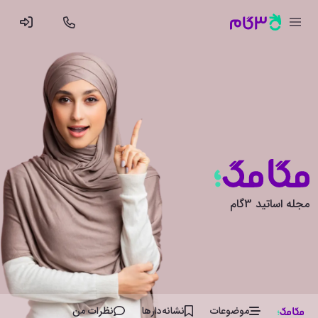
مجله اساتید 3گام
موضوعات
نشانه‌دار‌ها
نظرات من