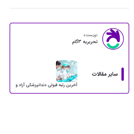
نویسنده
تحريريه 3گام
سایر مقالات
آخرین رتبه قبولی دندانپزشکی آزاد و دولتی + سهمی