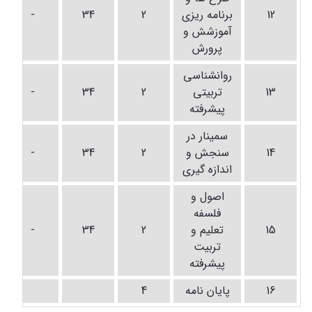
12
برنامه ریزی
2
34
-
آموزشش و
پرورش
روانشناسی
13
تربیتی
2
34
-
پیشرفته
سمینار در
14
سنجش و
2
34
-
اندازه گیری
اصول و
فلسفه
15
تعلیم و
2
34
-
تربیت
پیشرفته
16
پایان نامه
4