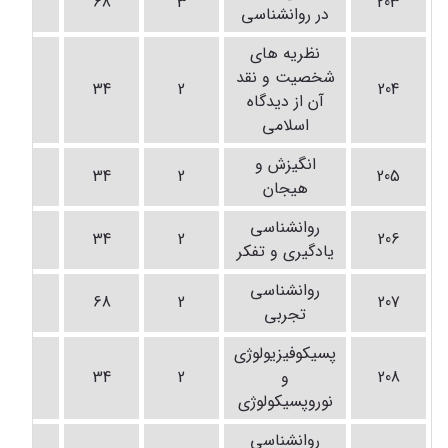
-
68
3
203
در روانشناسی
نظریه های
شخصیت و نقد
-
34
2
204
آن از دیدگاه
اسلامی
انگیزش و
-
34
2
205
هیجان
روانشناسی
-
34
2
206
یادگیری و تفکر
روانشناسی
-
68
2
207
تجربی
پسیکوفیزیولوژی
208
و
2
34
-
نوروپسیکولوژی
روانشناسی