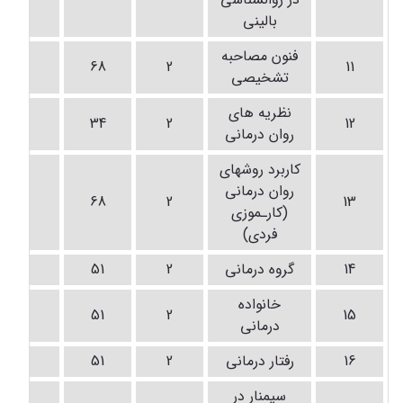
بالینی
فنون مصاحبه
-
68
2
11
تشخیصی
نظریه های
-
34
2
12
روان درمانی
کاربرد روشهای
روان درمانی
-
68
2
13
(کارـموزی
فردی)
14
گروه درمانی
2
51
-
خانواده
-
51
2
15
درمانی
16
رفتار درمانی
2
51
-
سیمنار در