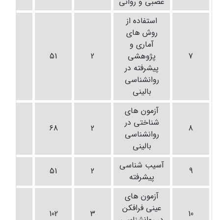
عصبی و روانی
استفاده از
روش های
آماری و
7
پژوهشی
2
51
-
پیشرفته در
روانشناسی
بالینی
آزمون های
شناختی در
-
68
2
8
روانشناسی
بالینی
آسیب شناسی
-
51
2
9
پیشرفته
آزمون های
عینی فرافکن
-
102
3
10
در روانشناسی