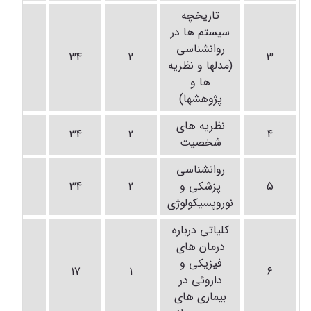
تاریخچه
سیستم ها در
روانشناسی
-
34
2
3
(مدلها و نظریه
ها و
پژوهشها)
نظریه های
-
34
2
4
شخصیت
روانشناسی
5
پزشکی و
2
34
-
نوروپسیکولوژی
کلیاتی درباره
درمان های
فیزیکی و
-
17
1
6
داروئی در
بیماری های