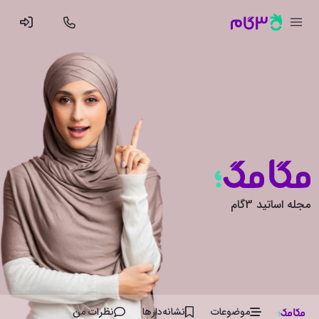
مجله اساتید 3گام
موضوعات
نشانه‌دار‌ها
نظرات من