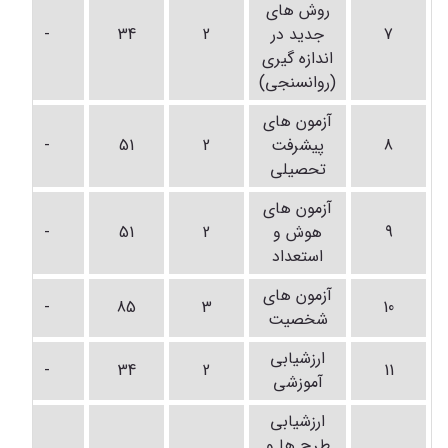
روش های
7
جدید در
2
34
-
اندازه گیری
(روانسنجی)
آزمون های
8
پیشرفت
2
51
-
تحصیلی
آزمون های
9
هوش و
2
51
-
استعداد
آزمون های
-
85
3
10
شخصیت
ارزشیابی
-
34
2
11
آموزشی
ارزشیابی
طرح ها و