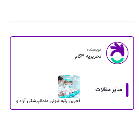
نویسنده
تحريريه 3گام
سایر مقالات
آخرین رتبه قبولی دندانپزشکی آزاد و دولتی + سهمی