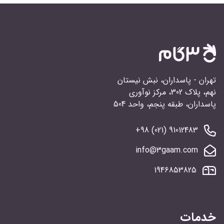
تهران - پاسداران، نبش نیستان
نهم، پلاک 302، مرکز نوآوری
پاسداران، طبقه پنجم، واحد 504
91012483 (021) 98+
info@3gaam.com
1946853825
خدمات