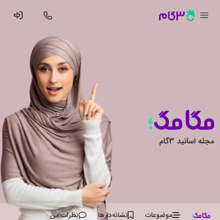
مجله اساتید 3گام
موضوعات
نشانه‌دار‌ها
نظرات من