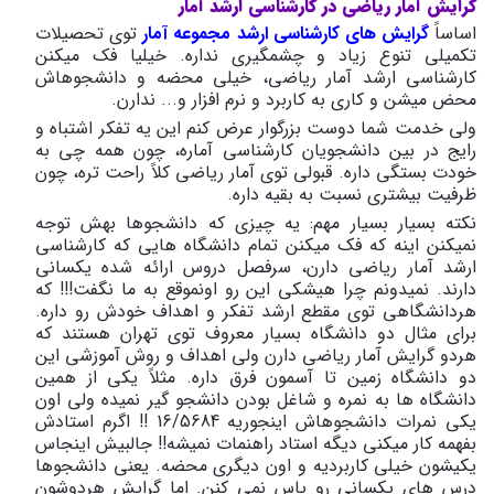
گرایش آمار ریاضی در کارشناسی ارشد آمار
اساساً
گرایش های کارشناسی ارشد مجموعه آمار
توی تحصیلات
تکمیلی تنوع زیاد و چشمگیری نداره. خیلیا فک میکنن
کارشناسی ارشد آمار ریاضی، خیلی محضه و دانشجوهاش
محض میشن و کاری به کاربرد و نرم افزار و... ندارن.
ولی خدمت شما دوست بزرگوار عرض کنم این یه تفکر اشتباه و
رایج در بین دانشجویان کارشناسی آماره، چون همه چی به
خودت بستگی داره. قبولی توی آمار ریاضی کلاً راحت تره، چون
ظرفیت بیشتری نسبت به بقیه داره.
نکته بسیار بسیار مهم: یه چیزی که دانشجوها بهش توجه
نمیکنن اینه که فک میکنن تمام دانشگاه هایی که کارشناسی
ارشد آمار ریاضی دارن، سرفصل دروس ارائه شده یکسانی
دارند. نمیدونم چرا هیشکی این رو اونموقع به ما نگفت!!! که
هردانشگاهی توی مقطع ارشد تفکر و اهداف خودش رو داره.
برای مثال دو دانشگاه بسیار معروف توی تهران هستند که
هردو گرایش آمار ریاضی دارن ولی اهداف و روش آموزشی این
دو دانشگاه زمین تا آسمون فرق داره. مثلاً یکی از همین
دانشگاه ‌ها به نمره و شاغل بودن دانشجو گیر نمیده ولی اون
یکی نمرات دانشجوهاش اینجوریه 16/5684 !! اگرم استادش
بفهمه کار میکنی دیگه استاد راهنمات نمیشه!! جالبیش اینجاس
یکیشون خیلی کاربردیه و اون دیگری محضه. یعنی دانشجوها
درس های یکسانی رو پاس نمی کنن. اما گرایش هردوشون