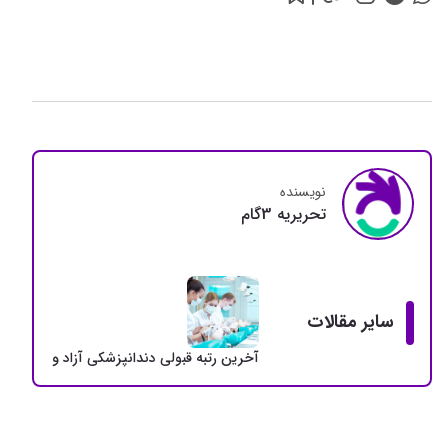
نویسنده
تحريريه 3گام
سایر مقالات
آخرین رتبه قبولی دندانپزشکی آزاد و دولتی + سهمی