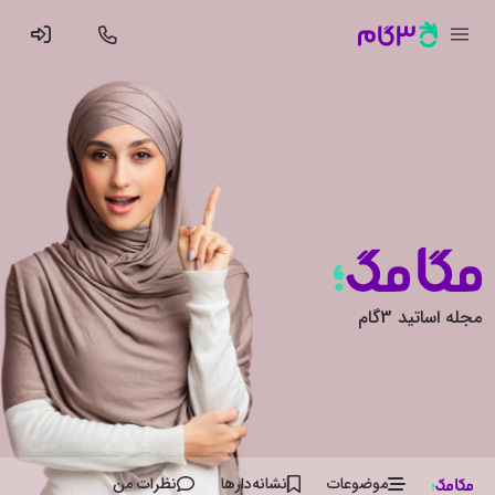
مجله اساتید 3گام
موضوعات
نشانه‌دار‌ها
نظرات من