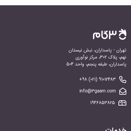
تهران - پاسداران، نبش نیستان
نهم، پلاک 302، مرکز نوآوری
پاسداران، طبقه پنجم، واحد 504
91012483 (021) 98+
info@3gaam.com
1946853825
خدمات