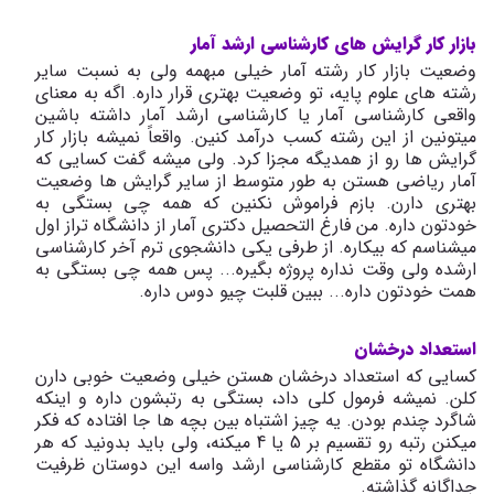
بازار کار گرایش های کارشناسی ارشد آمار
وضعیت بازار کار رشته آمار خیلی مبهمه ولی به نسبت سایر
رشته های علوم پایه، تو وضعیت بهتری قرار داره. اگه به معنای
واقعی کارشناسی آمار یا کارشناسی ارشد آمار داشته باشین
میتونین از این رشته کسب درآمد کنین. واقعاً نمیشه بازار کار
گرایش ها رو از همدیگه مجزا کرد. ولی میشه گفت کسایی که
آمار ریاضی هستن به طور متوسط از سایر گرایش ها وضعیت
بهتری دارن. بازم فراموش نکنین که همه چی بستگی به
خودتون داره. من فارغ التحصیل دکتری آمار از دانشگاه تراز اول
میشناسم که بیکاره. از طرفی یکی دانشجوی ترم آخر کارشناسی
ارشده ولی وقت نداره پروژه بگیره... پس همه چی بستگی به
همت خودتون داره... ببین قلبت چیو دوس داره.
استعداد درخشان
کسایی که استعداد درخشان هستن خیلی وضعیت خوبی دارن
کلن. نمیشه فرمول کلی داد، بستگی به رتبشون داره و اینکه
شاگرد چندم بودن. یه چیز اشتباه بین بچه ها جا افتاده که فکر
میکنن رتبه رو تقسیم بر 5 یا 4 میکنه، ولی باید بدونید که هر
دانشگاه تو مقطع کارشناسی ارشد واسه این دوستان ظرفیت
جداگانه گذاشته.