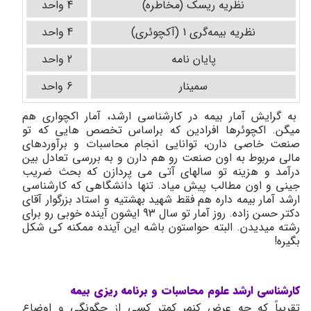
نظریه ریسک (مخاطره)
4 واحد
نظریه بیمه‌گری 1 (آکچوئری)
4 واحد
پایان نامه
2 واحد
سمینار
6 واحد
به گرایش آمار بیمه در کارشناسی ارشد، آمار اکچواری هم
میگن. اکچوئرها افرادین که براساس تخصص هایی که تو
صنعت خاصی دارن، توانایی انجام محاسبات و برآوردهای
مالی مربوط به اون صنعت رو هم دارن و به بررسی تعادل بین
درآمد و هزینه تو سالهای آتی می ‌پردازن که بحث ضریب
جینی و اون مطالب پیش میاد. تنها دانشگاهی که کارشناسی
ارشد آمار بیمه داره هم فقط شهید بهشتیه و استاد بزرگوار آقای
دکتر حسن زاده. روز آمار تو سال 93 ایشون آینده خوبی رو برای
رشته میدیدن. البته حواستون باشه این آینده ممکنه کی شکل
بگیره!
کارشناسی ارشد علوم محاسبات و برنامه ریزی بیمه
تقریباً که چه عرض کنم، کمتر کسی از چگونگی و اوضاع