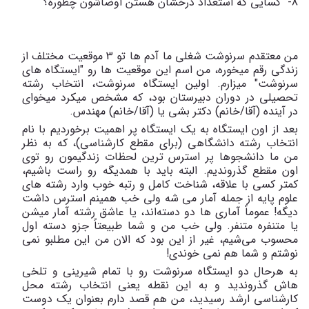
8- کسایی که استعداد درخشان هستن اوضاشون چطوره؟
من معتقدم سرنوشت شغلی ما آدم ها تو 3 موقعیت مختلف از
زندگی رقم میخوره، من اسم این موقعیت ها رو "ایستگاه های
سرنوشت" میزارم. اولین ایستگاه سرنوشت، انتخاب رشته
تحصیلی در دوران دبیرستان بود، که مشخص می‎کرد می‎خوای
در آینده (آقا/خانم) دکتر بشی یا (آقا/خانم) مهندس.
بعد از اون ایستگاه به یک ایستگاه پر اهمیت برخوردیم با نام
انتخاب رشته دانشگاهی (برای مقطع کارشناسی)، که به نظر
من ما دانشجوها پر استرس ترین لحظات زندگیمون رو توی
اون مقطع گذروندیم. البته باید با همدیگه رو راست باشیم،
کمتر کسی با علاقه، شناخت کامل و رتبه خوب وارد رشته های
علوم پایه از جمله آمار می ‌شه ولی خب همینم استرس داشت
دیگه! عموماً آماری ها دو دسته‌اند، یا عاشق رشته آمار میشن
یا متنفره متنفر. ولی خب من و شما طبیعتاً جزو دسته اول
محسوب می‌شیم، غیر از این بود که الان من این مطلبو نمی‌
نوشتم و شما هم نمی ‌خوندی!
به هرحال دو ایستگاه سرنوشت رو با تمام شیرینی و تلخی
هاش گذروندید و به این نقطه یعنی انتخاب رشته محل
کارشناسی ارشد رسیدید، من هم قصد دارم بعنوان یک دوست