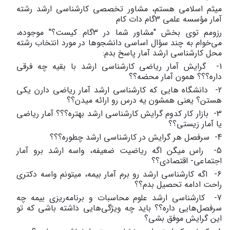
میثم اسلامی هستم، مشاور تخصصی کارشناسی ارشد رشته
آمار مؤسسه علمی 3گام دات کام
رزومم توی بخش "مشاور شما در 3گام کیست؟"
موجوده،
می‌خوام به چند سؤال اساسی دانشجوها در مورد انتخاب رشته
محل کارشناسی ارشد آمار پاسخ بدم:
1- گرایش‌ آمار ریاضی کارشناسی ارشد با بقیه چه فرقی
داره؟؟؟ همون آمار محضه؟؟
2- دانشگاه هایی که کارشناسی ارشد آمار ریاضی دارن یکی
هستن؟ یعنی همشون یه درس رو ارائه میدن؟؟
3- بازار کار کدوم گرایش کارشناسی ارشد بهتره؟؟؟ آمار ریاضی
یا آمار زیستی؟؟
4- سرفصل هر گرایش در کارشناسی ارشد چطوره؟؟؟
5- راس میگن اگه ریاضیت ضعیفه، واسه ارشد برو آمار
اجتماعی- اقتصادی؟؟
6- اگه کارشناسی ارشد رو برم آمار بیمه، میتونم واسه دکتری
راحت ادامه تحصیل بدم؟؟
7- کارشناسی ارشد علوم محاسبات و برنامه‌ریزی بیمه چه
سرفصل‌هایی داره؟؟ باید چه ویژگی‌هایی داشته باشی که تو
این گرایش موفق بشی؟