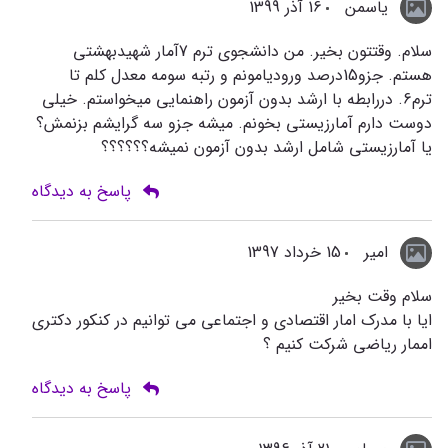
یاسمن
16 آذر 1399
سلام. وقتتون بخیر. من دانشجوی ترم 7آمار شهیدبهشتی
هستم. جزو15درصد ورودیامونم و رتبه سومه معدل کلم تا
ترم6. دررابطه با ارشد بدون آزمون راهنمایی میخواستم. خیلی
دوست دارم آمارزیستی بخونم. میشه جزو سه گرایشم بزنمش؟
یا آمارزیستی شامل ارشد بدون آزمون نمیشه؟؟؟؟؟؟
پاسخ به دیدگاه
امیر
15 خرداد 1397
سلام وقت بخیر
ایا با مدرک امار اقتصادی و اجتماعی می توانیم در کنکور دکتری
اممار ریاضی شرکت کنیم ؟
پاسخ به دیدگاه