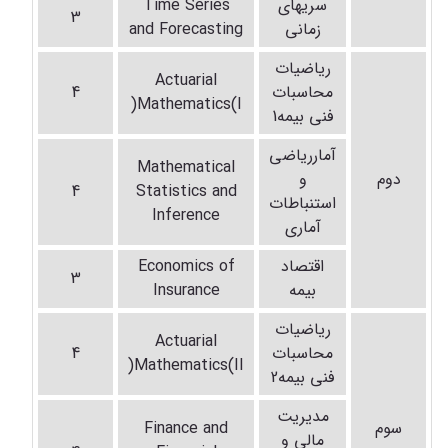
سریهای
Time Series
3
زمانی
and Forecasting
ریاضیات
Actuarial
محاسبات
4
Mathematics(I(
فنی بیمه1
آمارریاضی
Mathematical
دوم
و
4
Statistics and
استنباطات
Inference
آماری
اقتصاد
Economics of
3
بیمه
Insurance
ریاضیات
Actuarial
محاسبات
4
Mathematics(II(
فنی بیمه2
مدیریت
سوم
Finance and
مالی و