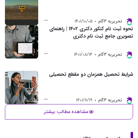
تحريريه 3گام
1401/10/05
نحوه ثبت نام کنکور دکتری 1402 | راهنمای
تصویری جامع ثبت نام دکتری
تحريريه 3گام
1401/08/14
شرایط تحصیل همزمان دو مقطع تحصیلی
تحريريه 3گام
1401/11/19
مشاهده مطالب بیشتر