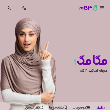
مجله اساتید 3گام
موضوعات
نشانه‌دار‌ها
نظرات من