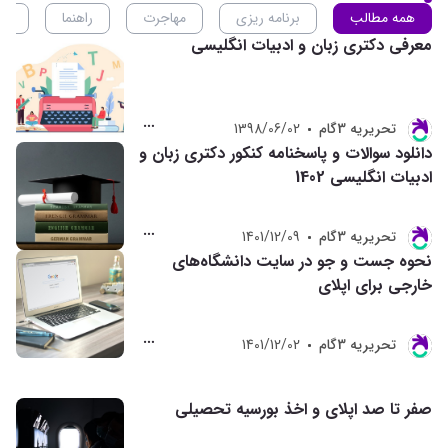
همه مطالب
برنامه ریزی
مهاجرت
راهنما
ان
معرفی دکتری زبان و ادبیات انگلیسی
تحريريه 3گام
1398/06/02
دانلود سوالات و پاسخنامه کنکور دکتری زبان و
ادبیات انگلیسی 1402
تحريريه 3گام
1401/12/09
نحوه جست و جو در سایت دانشگاه‌های
خارجی برای اپلای
تحريريه 3گام
1401/12/02
صفر تا صد اپلای و اخذ بورسیه تحصیلی