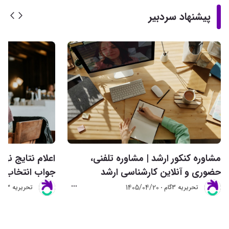
پیشنهاد سردبیر
مشاوره کنکور ارشد | مشاوره تلفنی،
حضوری و آنلاین کارشناسی ارشد
جواب انتخاب ر
1405/04/20
تحريريه 3گام
تحريريه 3گام