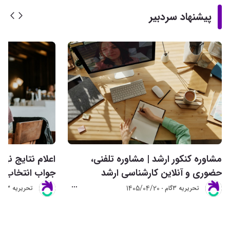
پیشنهاد سردبیر
مشاوره کنکور ارشد | مشاوره تلفنی،
حضوری و آنلاین کارشناسی ارشد
جواب انتخاب ر
1405/04/20
تحريريه 3گام
تحريريه 3گام