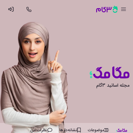
مجله اساتید 3گام
موضوعات
نشانه‌دار‌ها
نظرات من