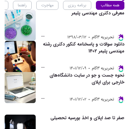
همه مطالب
برنامه ریزی
مهاجرت
راهنما
ان
معرفی دکتری مهندسی پلیمر
تحريريه 3گام
1398/03/12
دانلود سوالات و پاسخنامه کنکور دکتری رشته
مهندسی پلیمر 1402
تحريريه 3گام
1401/12/09
نحوه جست و جو در سایت دانشگاه‌های
خارجی برای اپلای
تحريريه 3گام
1401/12/02
صفر تا صد اپلای و اخذ بورسیه تحصیلی