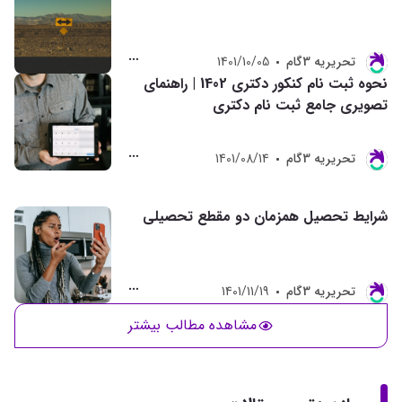
تحريريه 3گام
1401/10/05
نحوه ثبت نام کنکور دکتری 1402 | راهنمای
تصویری جامع ثبت نام دکتری
تحريريه 3گام
1401/08/14
شرایط تحصیل همزمان دو مقطع تحصیلی
تحريريه 3گام
1401/11/19
مشاهده مطالب بیشتر