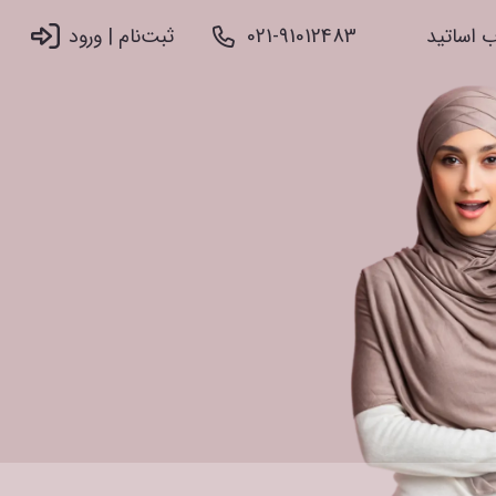
 اساتید
021-91012483
ثبت‌نام |‌ ورود