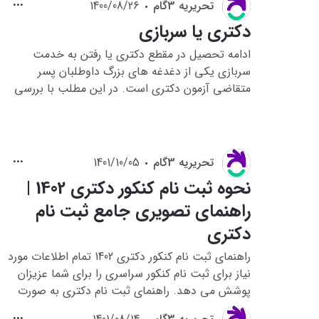
تحريريه 3گام
1400/08/26
دکتری یا سربازی
ادامه تحصیل در مقطع دکتری یا رفتن به خدمت
سربازی یکی از دغدغه های بزرگ داوطلبان پسر
متقاضی آزمون دکتری است. در این مطلب با بررسی
همه پارامترهای موثر یکبار برای همیشه به سوال
"دکتری بخونم یا برم سربازی" پاسخ می دهیم.
تحريريه 3گام
1401/10/05
نحوه ثبت نام کنکور دکتری 1402 |
راهنمای تصویری جامع ثبت نام
دکتری
راهنمای ثبت نام کنکور دکتری 1402 تمام اطلاعات مورد
نیاز برای ثبت نام کنکور سراسری را برای شما عزیزان
پوشش می دهد. راهنمای ثبت نام دکتری به صورت
تصویری در این مطلب قرار داده شده است