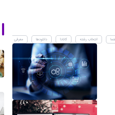
نما
انتخاب رشته
کانادا
دانلودها
معرفی