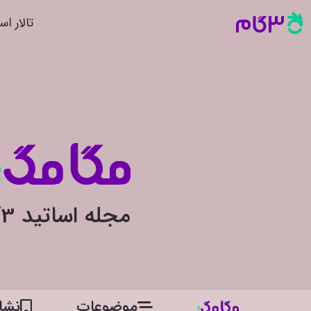
تالار اس
مجله اساتید 3گام
موضوعات
نشان