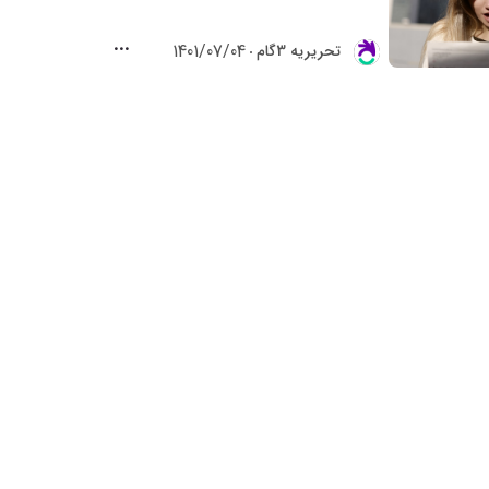
1401/07/04
تحريريه 3گام