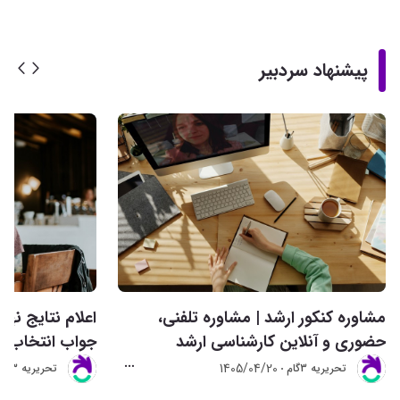
پیشنهاد سردبیر
مشاوره کنکور ارشد | مشاوره تلفنی،
حضوری و آنلاین کارشناسی ارشد
جواب انتخاب ر
1405/04/20
تحريريه 3گام
تحريريه 3گام