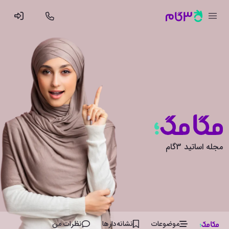
مجله اساتید 3گام
موضوعات
نشانه‌دار‌ها
نظرات من