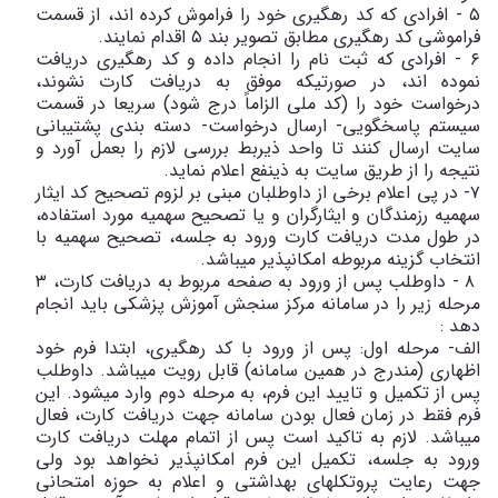
٥ - افرادی که کد رهگیری خود را فراموش کرده اند، از قسمت
فراموشی کد رهگیری مطابق تصویر بند ٥ اقدام نمایند.
٦ - افرادی که ثبت نام را انجام داده و کد رهگیری دریافت
نموده اند، در صورتیکه موفق به دریافت کارت نشوند،
درخواست خود را (کد ملی الزاماً درج شود) سریعا در قسمت
سیستم پاسخگویی- ارسال درخواست- دسته بندی پشتیبانی
سایت ارسال کنند تا واحد ذیربط بررسی لازم را بعمل آورد و
نتیجه را از طریق سایت به ذینفع اعلام نماید.
٧- در پی اعلام برخی از داوطلبان مبنی بر لزوم تصحیح کد ایثار
سهمیه رزمندگان و ایثارگران و یا تصحیح سهمیه مورد استفاده،
در طول مدت دریافت کارت ورود به جلسه، تصحیح سهمیه با
انتخاب گزینه مربوطه امکانپذیر میباشد.
٨ - داوطلب پس از ورود به صفحه مربوط به دریافت کارت، ٣
مرحله زیر را در سامانه مرکز سنجش آموزش پزشکی باید انجام
دهد :
الف- مرحله اول: پس از ورود با کد رهگیری، ابتدا فرم خود
اظهاری (مندرج در همین سامانه) قابل رویت میباشد. داوطلب
پس از تکمیل و تایید این فرم، به مرحله دوم وارد میشود. این
فرم فقط در زمان فعال بودن سامانه جهت دریافت کارت، فعال
میباشد. لازم به تاکید است پس از اتمام مهلت دریافت کارت
ورود به جلسه، تکمیل این فرم امکانپذیر نخواهد بود ولی
جهت رعایت پروتکلهای بهداشتی و اعلام به حوزه امتحانی