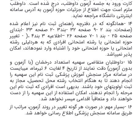
کارت ورود به جلسه آزمون داوطلب، درج شده است. داوطلب
ملزم است جهت اطلاع از جزئیات حوزه آزمون به آدرس سامانه
اینترنتی دانشگاه مراجعه نماید.
١٤ -همانگونه که در دفترچه راهنمای ثبت نام نیز اعلام شده
(صفحات: بند ٢ -٩ صفحه ٣٢ -بند٣ -٢ صفحه ٣٣ -ابتدای
صفحه ٢٥ - بند ١ -٧ صفحه ٢٦ –اطلاعیه ٣ بند٤ ،( - تغییر
حوزه امتحانی یا رشته امتحانی افرادی که به هردلیلی رشته
امتحانی یا حوزه امتحانی خود را اشتباه وارد نمودهاند، امکان
پذیر نمییاشد.
١٥ -داوطلبان متقاضی سهمیه استعداد درخشان (با آزمون و
بدون آزمون) دقت نمایند از تاریخ ٤ لغایت ٦ تیرماه، میبایست
در سامانه مرکز سنجش آموزش پزشکی ثبت نام این سهمیه را
انجام دهند تا به هنگام انتخاب رشته محل تحصیل، مجاز به
ثبت اولویتهای خود باشند. بدیهی است افرادی که ثبت نام این
مرحله را انجام ندهند، امکان استفاده از این سهمیه را از دست
خواهند داد و متعاقباً اقدامی میسر نخواهد شد.
١٦ -بسیار مهم: در صورت هر گونه تغییر در روند آزمون، مراتب از
طریق سامانه سنجش پزشکی اطلاع رسانی خواهد شد.