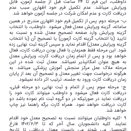
داوطلب، این فرم تا ٢٤ ساعت قبل از جلسه آزمون، قابل
ویرایش میباشد. عدم تکمیل فرم خود اظهاری سبب عدم
دریافت کارت و عدم امکان شرکت در جلسه آزمون خواهد شد.
ب- مرحله دوم: پس از تکمیل فرم خود اظهاری مندرج در همین
سامانه، گزینه ویرایش معدل فعال میشود. داوطلب، با انتخاب
گزینه ویرایش وارد صفحه تصحیح معدل شده و نسبت به
تایید (با انتخاب گزینه کارت آزمون) یا تصحیح آن (با انتخاب
گزینه ویرایش معدل) اقدام نماید و سپس گزینه ثبت نهایی زده
شود. این مرحله فقط همزمان با فعال بودن دریافت کارت، فعال
خواهد بود و پس از اتمام زمان دریافت کارت، ویرایش معدل
به هیچ عنوان امکانپذیر نمیباشد. معدل ثبت شده در این
مرحله ملاک عمل مرکز سنجش آموزش پزشکی میباشد. به
هرگونه درخواست جهت تغییر معدل و تصحیح آن بعد از پایان
زمان دریافت کارت ورود به جلسه، ترتیب اثر داده نمیشود.
ج- مرحله سوم: پس از اتمام و ثبت نهایی دو مرحله قبلی،
دریافت کارت فعال میشود و داوطلب میتواند کارت خود را
دریافت نماید در صورتیکه در دو گروه ثبت نام نموده باشد دو
کارت دریافت خواهد نمود. همراه کارت برگه راهنما نیز چاپ
خواهد شد.
٩ -کلیه داوطلبان میتوانند نسبت به تصحیح معدل خود اقدام
نمایند. کلیه دانشجویان سال آخر که تا 1402/٦/3 فارغ
التحصیل می شوند می بایست معدل دریافتی تا تاریخ