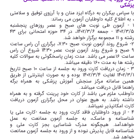
پزشکی
با سپاس بیکران به درگاه ایزد منان و با آرزوی توفیق و سلامتی
، به اطلاع کلیه داوطلبان آزمون می رساند:
١ - آزمون طی نوبت های صبح و عصر روزهای پنجشنبه
1402/٣/5 - جمعه 1402/٣/6، در ٣٤ حوزه امتحانی برای ٤٣
رشته و ١١ مجموعه برگزار خواهد شد.
٢- شروع روند آزمون نوبت صبح: 7:30، برگزاری آن راس ساعت
٩ صبح و شروع روند آزمون نوبت عصر 14:30 شروع آن راس
ساعت ١٦عصر می باشد. مدت زمان پاسخگوئی به سوالات کلیه
رشته ها به مدت ١٦٠ دقیقه میباشد.
٣ - زمان دریافت کارت ورود به جلسه از ساعت ١٠ صبح تاریخ
1402/٣/1 لغایت 1402/٣/4 بوده و به صورت اینترنتی از طریق
همین سامانه مرکز سنجش آموزش پزشکی به همراه برگه
راهنما قابل دریافت میباشد.
داوطلب ملزم می باشد از کارت خود پرینت گرفته و به همراه
داشته باشد. به هیچ عنوان در محل برگزاری آزمون دریافت
کارت امکانپذیر نمیباشد.
٤ - از ورود داوطلبان فاقد کارت ورود به جلسه -کارت ملی یا
شناسنامه و ماسک، به جلسه آزمون ممانعت به عمل
خواهدآمد. هیچگونه مدرک شناسایی بجز کارت ملی و
شناسنامه قابل پذیرش نبوده و از ورود به جلسه آزمون ممانعت
خواهد شد.