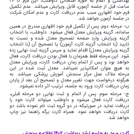
بهداشتی و اعلام به حوزه امتحانی داوطلب، این فرم تا ٢٤
ساعت قبل از جلسه آزمون، قابل ویرایش میباشد. عدم تکمیل
فرم خود اظهاری سبب عدم دریافت کارت و عدم امکان شرکت
در جلسه آزمون خواهد شد.
ب- مرحله دوم: پس از تکمیل فرم خود اظهاری مندرج در همین
سامانه، گزینه ویرایش معدل فعال میشود. داوطلب، با انتخاب
گزینه ویرایش وارد صفحه تصحیح معدل شده و نسبت به
تایید (با انتخاب گزینه کارت آزمون) یا تصحیح آن (با انتخاب
گزینه ویرایش معدل) اقدام نماید و سپس گزینه ثبت نهایی زده
شود. این مرحله فقط همزمان با فعال بودن دریافت کارت، فعال
خواهد بود و پس از اتمام زمان دریافت کارت، ویرایش معدل
به هیچ عنوان امکانپذیر نمیباشد. معدل ثبت شده در این
مرحله ملاک عمل مرکز سنجش آموزش پزشکی میباشد. به
هرگونه درخواست جهت تغییر معدل و تصحیح آن بعد از پایان
زمان دریافت کارت ورود به جلسه، ترتیب اثر داده نمیشود.
ج- مرحله سوم: پس از اتمام و ثبت نهایی دو مرحله قبلی،
دریافت کارت فعال میشود و داوطلب میتواند کارت خود را
دریافت نماید در صورتیکه در دو گروه ثبت نام نموده باشد دو
کارت دریافت خواهد نمود. همراه کارت برگه راهنما نیز چاپ
خواهد شد.
کارت ورود به جلسه ارشد بهداشت 1402 اطلاعیه سنجش