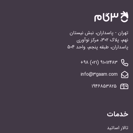
تهران - پاسداران، نبش نیستان
نهم، پلاک 302، مرکز نوآوری
پاسداران، طبقه پنجم، واحد 504
91012483 (021) 98+
info@3gaam.com
1946853825
خدمات
تالار اساتید