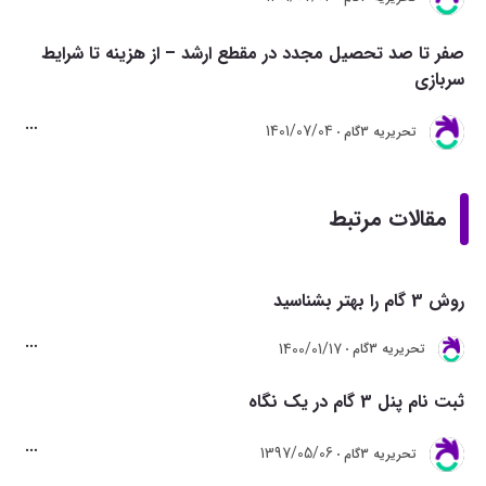
صفر تا صد تحصیل مجدد در مقطع ارشد – از هزینه تا شرایط
سربازی
1401/07/04
تحريريه 3گام
مقالات مرتبط
روش 3 گام را بهتر بشناسید
1400/01/17
تحريريه 3گام
ثبت نام پنل 3 گام در یک نگاه
1397/05/06
تحريريه 3گام