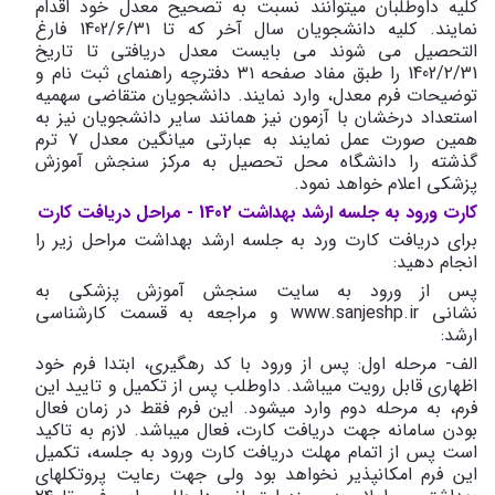
کلیه داوطلبان میتوانند نسبت به تصحیح معدل خود اقدام
نمایند. کلیه دانشجویان سال آخر که تا 1402/٦/31 فارغ
التحصیل می شوند می بایست معدل دریافتی تا تاریخ
1402/٢/31 را طبق مفاد صفحه ٣١ دفترچه راهنمای ثبت نام و
توضیحات فرم معدل، وارد نمایند. دانشجویان متقاضی سهمیه
استعداد درخشان با آزمون نیز همانند سایر دانشجویان نیز به
همین صورت عمل نمایند به عبارتی میانگین معدل ٧ ترم
گذشته را دانشگاه محل تحصیل به مرکز سنجش آموزش
پزشکی اعلام خواهد نمود.
کارت ورود به جلسه ارشد بهداشت 1402 - مراحل دریافت کارت
برای دریافت کارت ورد به جلسه ارشد بهداشت مراحل زیر را
انجام دهید:
پس از ورود به سایت سنجش آموزش پزشکی به
نشانی www.sanjeshp.ir و مراجعه به قسمت کارشناسی
ارشد:
الف- مرحله اول: پس از ورود با کد رهگیری، ابتدا فرم خود
اظهاری قابل رویت میباشد. داوطلب پس از تکمیل و تایید این
فرم، به مرحله دوم وارد میشود. این فرم فقط در زمان فعال
بودن سامانه جهت دریافت کارت، فعال میباشد. لازم به تاکید
است پس از اتمام مهلت دریافت کارت ورود به جلسه، تکمیل
این فرم امکانپذیر نخواهد بود ولی جهت رعایت پروتکلهای