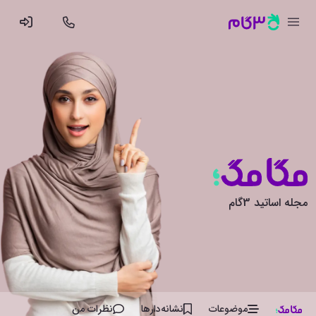
مجله اساتید 3گام
موضوعات
نشانه‌دار‌ها
نظرات من