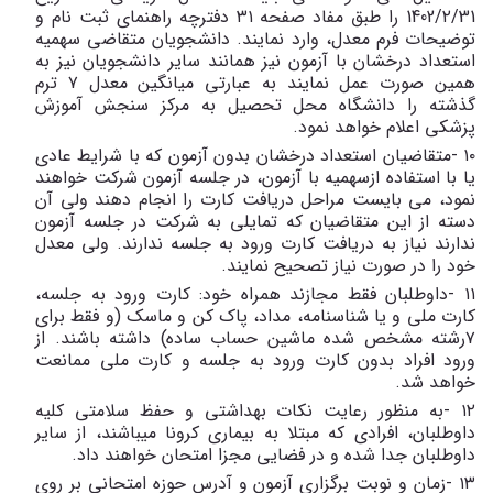
1402/٢/31 را طبق مفاد صفحه ٣١ دفترچه راهنمای ثبت نام و
توضیحات فرم معدل، وارد نمایند. دانشجویان متقاضی سهمیه
استعداد درخشان با آزمون نیز همانند سایر دانشجویان نیز به
همین صورت عمل نمایند به عبارتی میانگین معدل ٧ ترم
گذشته را دانشگاه محل تحصیل به مرکز سنجش آموزش
پزشکی اعلام خواهد نمود.
١٠ -متقاضیان استعداد درخشان بدون آزمون که با شرایط عادی
یا با استفاده ازسهمیه با آزمون، در جلسه آزمون شرکت خواهند
نمود، می بایست مراحل دریافت کارت را انجام دهند ولی آن
دسته از این متقاضیان که تمایلی به شرکت در جلسه آزمون
ندارند نیاز به دریافت کارت ورود به جلسه ندارند. ولی معدل
خود را در صورت نیاز تصحیح نمایند.
١١ -داوطلبان فقط مجازند همراه خود: کارت ورود به جلسه،
کارت ملی و یا شناسنامه، مداد، پاک کن و ماسک (و فقط برای
٧رشته مشخص شده ماشین حساب ساده) داشته باشند. از
ورود افراد بدون کارت ورود به جلسه و کارت ملی ممانعت
خواهد شد.
١٢ -به منظور رعایت نکات بهداشتی و حفظ سلامتی کلیه
داوطلبان، افرادی که مبتلا به بیماری کرونا میباشند، از سایر
داوطلبان جدا شده و در فضایی مجزا امتحان خواهند داد.
١٣ -زمان و نوبت برگزاری آزمون و آدرس حوزه امتحانی بر روی