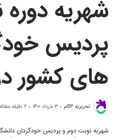
شهریه دوره 
پردیس خودگر
های کشور در 
تحريريه 3گام
3 خرداد 1400
6
دقیقه مطالع