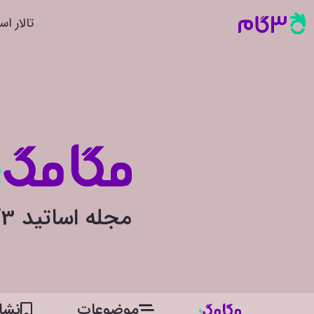
تالار اس
مجله اساتید 3گام
موضوعات
نشان