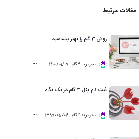
مقالات مرتبط
روش 3 گام را بهتر بشناسید
1400/01/17
تحريريه 3گام
ثبت نام پنل 3 گام در یک نگاه
1397/05/06
تحريريه 3گام