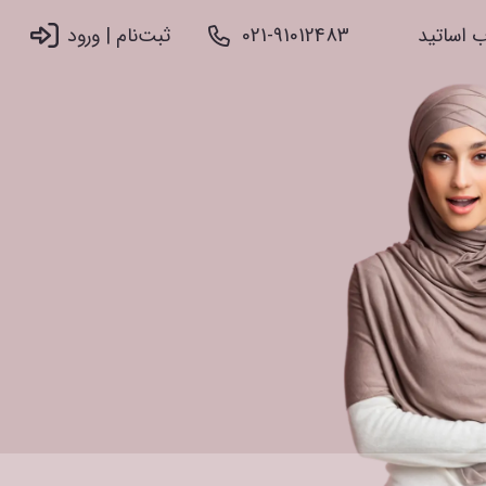
 اساتید
021-91012483
ثبت‌نام |‌ ورود