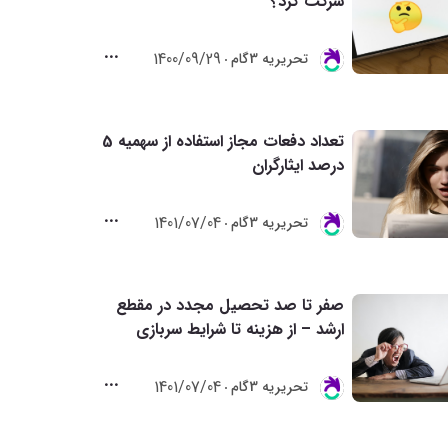
شرکت کرد؟
1400/09/29
تحريريه 3گام
تعداد دفعات مجاز استفاده از سهمیه 5
درصد ایثارگران
1401/07/04
تحريريه 3گام
صفر تا صد تحصیل مجدد در مقطع
ارشد – از هزینه تا شرایط سربازی
1401/07/04
تحريريه 3گام