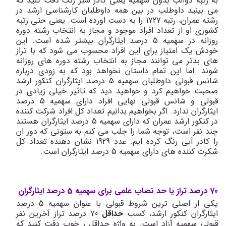
به رتبه دوالب بدون سهمیه یعنی کادر سبز رنگ دقت کنید که
می بینید داوطلب در بین همه داوطلبان کارشناسی ارشد در
رشته عمران، رتبه 1727 را به دست اورده است. یعنی حتی رتبه
کشوری او از تعداد افراد موجود و مجاز به انتخاب رشته دوره
روزانه در سهمیه 5 درصد ایثارگران بیشتر شده است. این
خودش یک امتیاز برای این افراد محسوب می شود که با تراز
های بدتر می توانند مجاز به انتخاب رشته دوره های روزانه
شوند. اما این تمام داستان نخواهد بود که به زودی درباره
شانس قبولی داوطلبان سهمیه 5 درصد ایثارگران کنکور ارشد
صحبت خواهیم کرد و خواهید دید که تاثیر خیلی زیادی در
قبولی و شانس قبولی نهایی افراد دارای سهمیه 5 درصد
ایثارگران ندارد. اگر بخواهیم بدانیم تعداد کل افراد شرکت کننده
در کنکور ارشد عمران که دارای سهمیه 5 درصد ایثارگران هستند
چند نفر است، توجه شما را جلب می کنم به ستونی که دور ان
را کادر آبی رنگ کرده ایم. عدد 1929 نشان دهنده تعداد کل
شکرت کننده های دارای سهمیه 5 درصد ایثارگران است.
70 درصد تراز یا حد نصاب علمی برای سهمیه 5 درصد ایثارگران
یکی از اصلی ترین شروط قبولی با عنوان سهمیه 5 درصد
ایثارگران کنکور ارشد، کسب
حداقل
70 درصد تراز آخرین نفر
قبولی سهمیه آزاد است. به واژه حداقل ، خوب دقت کنید که