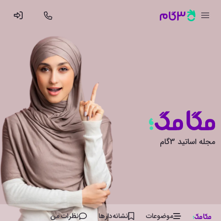
مجله اساتید 3گام
موضوعات
نشانه‌دار‌ها
نظرات من