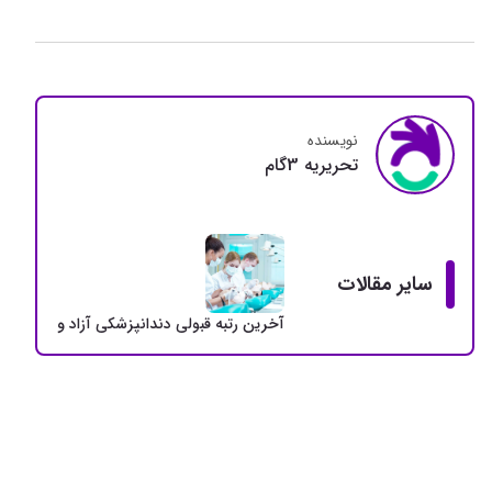
نویسنده
تحريريه 3گام
سایر مقالات
آخرین رتبه قبولی دندانپزشکی آزاد و دولتی + سهمی