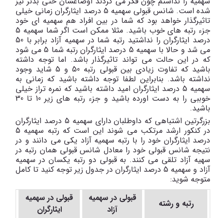
سهمیه را نداشتم چون فکر می کردند اوضاعشان حتی بدنر نیز
شده است. شانس قبولی سهمیه 5 درصد ایثارگران زمانی خیلی
تاثیرگذار خواهد بود که شما در بین افراد هم سهمیه ای خود
جزء رتبه های خوب باشید. مثلا ممکن است اگر شما سهمیه 5
درصد ایثارگران را نداشتید رتبه شما در سهمیه آزاد برابر با 50
می شد و حالا با سهمیه 5 درصد ایثارگران رتبه شما 5 می شود
که در این حالت می تواند تاثیرگذار باشد. اما توجه داشته
باشید که تفاوت زیادی بین قبولی رتبه 50 و 5 شاید وجود
نداشته باشد. بنابراین لطفا توجه داشته باشید که زمانی به
سهمیه 5 درصد ایثارگران امید داشته باشید که نمره تراز خیلی
خوببی را به دست اورده باشید و جزء رتبه های زیر 10 تا 30
باشید.
بزرگرتین اشتباهی که داوطلبان دارای سهمیه 5 درصد ایثارگران
در کنکور ارشد مرتکب می شوند این است که رتبه سهمیه 5
درصد ایثارگران خود را با رتبه سهمیه آزاد یکی می دانند و در
نتیجه شانس قبولی خود را معادل شانس قبولی همان رتبه در
سهیه آزاد تلقی می کنند. به قبولی دو رتبه یکسان در سهمیه
آزاد و سهمیه 5 درصد ایثارگران در جدول زیر توجه کنید تا کامل
متوجه شوید:
قبولی در سهمیه
قبولی در سهمیه
رتبه و رشته
آزاد
ایثارگران