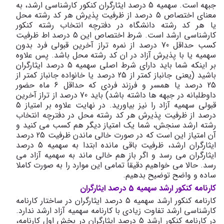
جبهه است. سهمیه 5 درصد ایثارگران کنکور کارشناسی ارشد، به
معنای اختصاص 5 درصد از ظرفیت پذیرش هر کد رشته محل
یا هر کد رشته دانشگاه در دفترچه انتخاب رشته کنکور
کارشناسی ارشد است. شرط اختصاص این 5 درصد اط ظرفیت
کسب حداقل 70 درصد از نمره تراز آخرین قبولی فرد بدون
سهمیه یا با پذیرش آزاد در ان کد رشته محل باشد. پس علاوه
بر اینکه شما باید دارای شرط اصلی سهمیه 5 درصد ایثارگران
باشید (یعنی جانباز کمتر از 25 درصد یا خانواده جانباز کمتر از
25 درصد یا همسر و فرزند فردی که حداقل 6 ماه حضور
داوطلبانه در جبهه ها داشته باشد) باید 70 درصد از تراز آخرین
قبولی سهمیه آزاد را نیز بیاورید. در نهایت علاوه بر امتیاز 5
درصد از ظرفیت پذیرش هر کد رشته محل در دفترچه انتخاب
رشته ارشد سنجش، شما یک امتیاز دیگر هم کسب می کنید و
آن امتیاز این است که در صورت خالی ماندن ظرفیت 25 درصد
ایثارگران ارشد، ظرفیت باقی مانده ابتدا به سهمیه 5 درصد
ایثارگران می رسد و اگر باز هم خالی ماند به سهمیه آزاد می
رسد. حالا می خواهیم دقیقاً تمامی این موارد را به صورت کاملا
ساده و واضح توضیح بدهیم.
کارنامه کنکور ارشد سهمیه 5 درصد ایثارگران
کارنامه کنکور ارشد سهمیه 5 درصد ایثارگران در ساختار کارنامه
کارشناسی ارشد تفاوت زیادی با کارنامه سهمیه آزاد ارشد ندارد.
در کارنامه کنکور ارشد 5 درصد ایثارگران در بخش اول کارنامه،