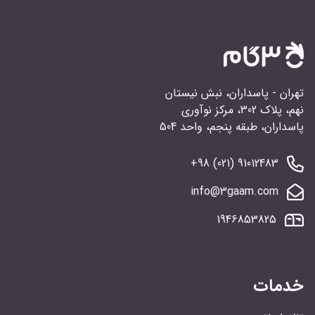
تهران - پاسداران، نبش نیستان
نهم، پلاک 302، مرکز نوآوری
پاسداران، طبقه پنجم، واحد 504
91012483 (021) 98+
info@3gaam.com
1946853825
خدمات