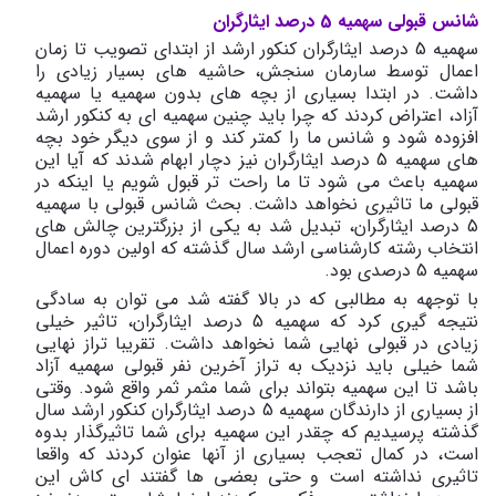
شانس قبولی سهمیه 5 درصد ایثارگران
سهمیه 5 درصد ایثارگران کنکور ارشد از ابتدای تصویب تا زمان
اعمال توسط سارمان سنجش، حاشیه های بسیار زیادی را
داشت. در ابتدا بسیاری از بچه های بدون سهمیه یا سهمیه
آزاد، اعتراض کردند که چرا باید چنین سهمیه ای به کنکور ارشد
افزوده شود و شانس ما را کمتر کند و از سوی دیگر خود بچه
های سهمیه 5 درصد ایثارگران نیز دچار ابهام شدند که آیا این
سهمیه باعث می شود تا ما راحت تر قبول شویم یا اینکه در
قبولی ما تاثیری نخواهد داشت. بحث شانس قبولی با سهمیه
5 درصد ایثارگران، تبدیل شد به یکی از بزرگترین چالش های
انتخاب رشته کارشناسی ارشد سال گذشته که اولین دوره اعمال
سهمیه 5 درصدی بود.
با توجهه به مطالبی که در بالا گفته شد می توان به سادگی
نتیجه گیری کرد که سهمیه 5 درصد ایثارگران، تاثیر خیلی
زیادی در قبولی نهایی شما نخواهد داشت. تقریبا تراز نهایی
شما خیلی باید نزدیک به تراز آخرین نفر قبولی سهمیه آزاد
باشد تا این سهمیه بتواند برای شما مثمر ثمر واقع شود. وقتی
از بسیاری از دارندگان سهمیه 5 درصد ایثارگران کنکور ارشد سال
گذشته پرسیدیم که چقدر این سهمیه برای شما تاثیرگذار بدوه
است، در کمال تعجب بسیاری از آنها عنوان کردند که واقعا
تاثیری نداشته است و حتی بعضی ها گفتند ای کاش این